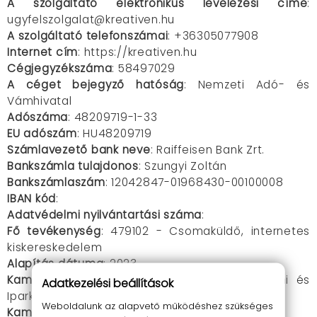
A szolgáltató elektronikus levelezési címe
:
ugyfelszolgalat@kreativen.hu
A szolgáltató telefonszámai
: +36305077908
Internet cím
: https://kreativen.hu
Cégjegyzékszáma
: 58497029
A céget bejegyző hatóság
: Nemzeti Adó- és
Vámhivatal
Adószáma
: 48209719-1-33
EU adószám
: HU48209719
Számlavezető bank neve
: Raiffeisen Bank Zrt.
Bankszámla tulajdonos
: Szungyi Zoltán
Bankszámlaszám
: 12042847-01968430-00100008
IBAN kód
:
Adatvédelmi nyilvántartási száma
:
Fő tevékenység
: 479102 - Csomaküldő, internetes
kiskereskedelem
Alapítás dátuma
: 2023
Kamara
: Pest Vármegyei és Érdi Kereskedelmi és
Adatkezelési beállítások
Iparkamara
Weboldalunk az alapvető működéshez szükséges
Kamarai regisztrációs szám
: PE48209719