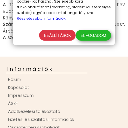
cookie-kat használ. Szélesebb körű
A tárhely-szolgáltató adatai
:
RackForest Kft. 1132
funkcionalitáshoz (marketing, statisztika, személyre
Budapest, Victor Hugo u. 18-22.
szabás) egyéb cookie-kat engedélyezhet.
Könyvelés
: Czikó Klára EV.
Részletesebb információk.
Számlázás
: Billingo Technologies Zrt. (1133 Budapest,
Árbóc utca 6. I. emelet, hello@billingo.hu)
BEÁLLÍTÁSOK
ELFOGADOM
A szerződés nyelve
: magyar
Információk
Rólunk
Kapcsolat
Impresszum
ÁSZF
Adatkezelési tájékoztató
Fizetési és szállítási információk
Visszatérítési szabályzat