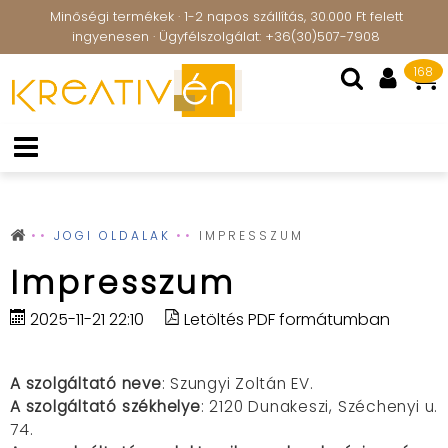
Minőségi termékek · 1-2 napos szállítás, 30.000 Ft felett
ingyenesen · Ügyfélszolgálat: +36(30)507-7908
168
JOGI OLDALAK
IMPRESSZUM
Impresszum
2025-11-21 22:10
Letöltés PDF formátumban
A szolgáltató neve
: Szungyi Zoltán EV.
A szolgáltató székhelye
: 2120 Dunakeszi, Széchenyi u.
74.