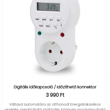
Digitális időkapcsoló / időzíthető konnektor
3 990 Ft
Váltasd automatára az otthonod! Energiatakarékos
vezérlés, megbízható működés, könnyen programozható