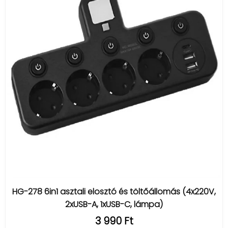
HG-278 6in1 asztali elosztó és töltőállomás (4x220V,
2xUSB-A, 1xUSB-C, lámpa)
3 990 Ft