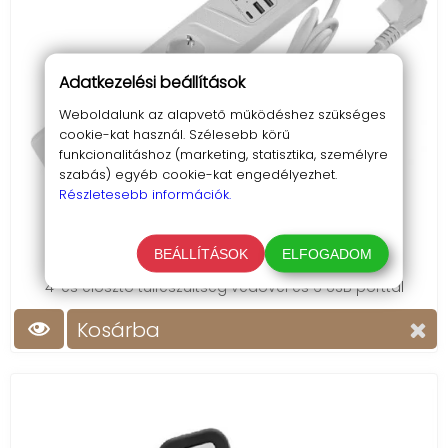
Adatkezelési beállítások
Weboldalunk az alapvető működéshez szükséges
cookie-kat használ. Szélesebb körű
funkcionalitáshoz (marketing, statisztika, személyre
szabás) egyéb cookie-kat engedélyezhet.
Részletesebb információk.
Tűzálló 4-es elosztó /220V, USB A+C/
7 990 Ft
BEÁLLÍTÁSOK
ELFOGADOM
4-es elosztó túlfeszültség védővel és 6 USB porttal
Kosárba