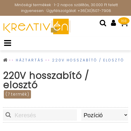
Minőségi termékek · 1-2 napos szállítás, 30.000 Ft felett
ingyenesen · Ügyfélszolgálat: +36(30)507-7908
168
HÁZTARTÁS
220V HOSSZABÍTÓ / ELOSZTÓ
220V hosszabító /
elosztó
(7 termék)