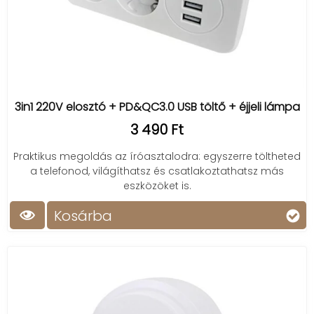
3in1 220V elosztó + PD&QC3.0 USB töltő + éjjeli lámpa
3 490 Ft
Praktikus megoldás az íróasztalodra: egyszerre töltheted
a telefonod, világíthatsz és csatlakoztathatsz más
eszközöket is.
Kosárba