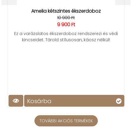
Amelia kétszintes ékszerdoboz
10 900 Ft
9 900 Ft
Ez a varázslatos ékszerdoboz rendszerezi és védi
kincseidet. Tárold stílusosan, káosz nélkül!
Kosárba
TOVÁBBI AKCIÓS TERMÉKEK