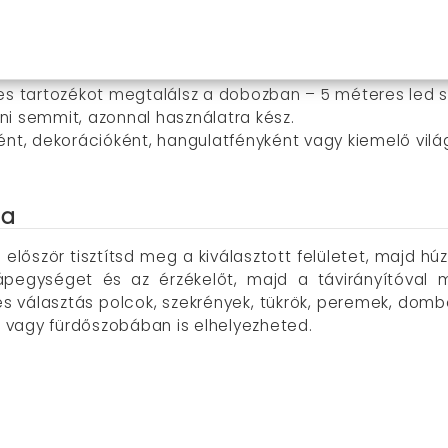
: 54 leddel méterenként, széles, 120 fokos fényterítésse
z enteriőr szépségét.
y nyugodtan alkalmazhatod fürdőszobában vagy konyháb
 tartozékot megtalálsz a dobozban – 5 méteres led sza
ni semmit, azonnal használatra kész.
ként, dekorációként, hangulatfényként vagy kiemelő vil
ta
először tisztítsd meg a kiválasztott felületet, majd h
ápegységet és az érzékelőt, majd a távirányítóval 
tes választás polcok, szekrények, tükrök, peremek, dom
 vagy fürdőszobában is elhelyezheted.