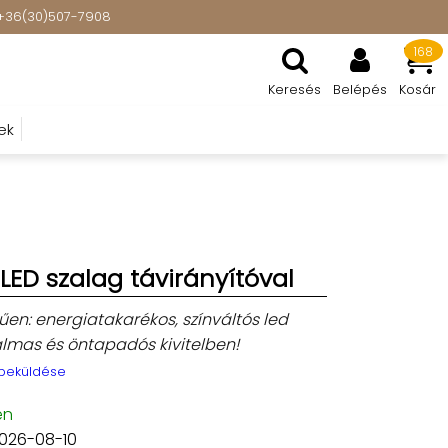
t: +36(30)507-7908
168
Keresés
Belépés
Kosár
ek
LED szalag távirányítóval
en: energiatakarékos, színváltós led
almas és öntapadós kivitelben!
 beküldése
en
2026-08-10