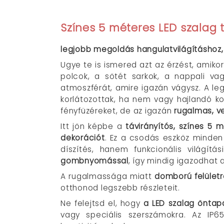
Színes 5 méteres LED szalag t
legjobb megoldás hangulatvilágításhoz
Ugye te is ismered azt az érzést, amikor
polcok, a sötét sarkok, a nappali v
atmoszférát, amire igazán vágysz. A leg
korlátozottak, ha nem vagy hajlandó k
fényfüzéreket, de az igazán
rugalmas, ve
Itt jön képbe a
távirányítós,
színes 5 m
dekorációt
. Ez a csodás eszköz minden 
díszítés, hanem funkcionális világít
gombnyomással
, így mindig igazodhat
A rugalmassága miatt
domború felületr
otthonod legszebb részleteit.
Ne felejtsd el, hogy
a LED szalag öntapa
vagy speciális szerszámokra. Az IP6