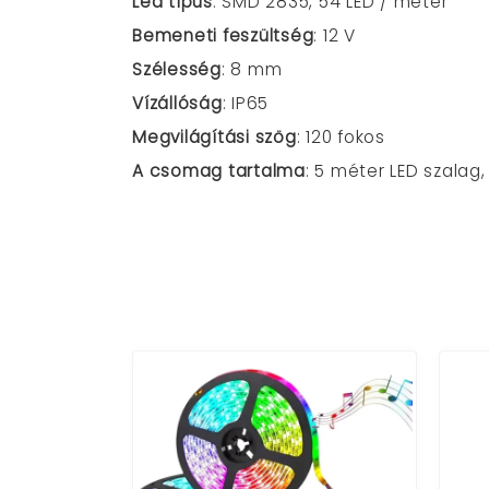
Led típus
: SMD 2835, 54 LED / méter
Bemeneti feszültség
: 12 V
Szélesség
: 8 mm
Vízállóság
: IP65
Megvilágítási szög
: 120 fokos
A csomag tartalma
: 5 méter LED szalag,