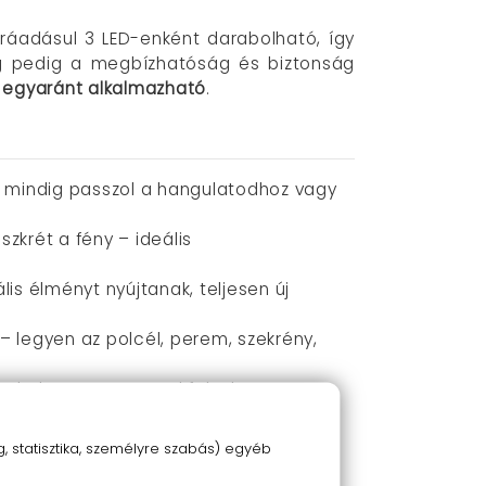
 ráadásul 3 LED-enként darabolható, így
ség pedig a megbízhatóság és biztonság
t egyaránt alkalmazható
.
tás mindig passzol a hangulatodhoz vagy
szkrét a fény – ideális
lis élményt nyújtanak, teljesen új
 – legyen az polcél, perem, szekrény,
tt helyre, nem marad felesleges
s, zavartalan működésről, így nem kell
 statisztika, személyre szabás) egyéb