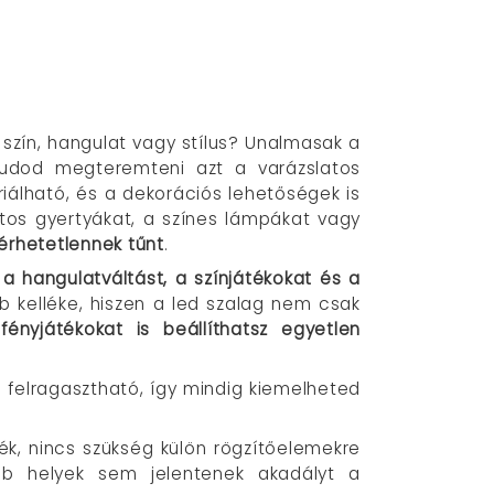
s szín, hangulat vagy stílus? Unalmasak a
tudod megteremteni azt a varázslatos
riálható, és a dekorációs lehetőségek is
tos gyertyákat, a színes lámpákat vagy
lérhetetlennek tűnt
.
a hangulatváltást, a színjátékokat és a
b kelléke, hiszen a led szalag nem csak
 fényjátékokat is beállíthatsz egyetlen
felragasztható, így mindig kiemelheted
áték, nincs szükség külön rögzítőelemekre
ebb helyek sem jelentenek akadályt a