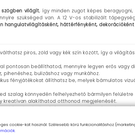
 szögben világít
, így minden zugot képes beragyogni,
ennyire szükséged van. A 12 V-os stabilizált tápegy
én hangulatvilágításként, háttérfényként, dekorációkén
 válthatsz piros, zöld vagy kék szín között, így a világí
óval pontosan beállíthatod, mennyire legyen erős vagy di
z, pihenéshez, bulizáshoz vagy munkához.
kus fényjátékokat állíthatsz be, melyek bámulatos vizuá
 led szalag könnyedén felhelyezhető bármilyen felületre
y kreatívan alakíthatod otthonod megjelenését.
enként darabolható, így pontosan illesztheted az ado
ényeket varázsolhatsz.
2 V-os, stabilizált feszültség gondoskodik a biztonságo
s cookie-kat használ. Szélesebb körű funkcionalitáshoz (marketing,
rmációk.