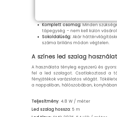
Modern SMD 2835 LED technológia
világít meg, hatékonyan kiemelve a
IP65 vízállóság
: Nedvességálló, íg
párás környezet miatt.
Komplett csomag:
Minden szükséges
tápegység – nem kell külön vásárol
Sokoldalúság:
Akár háttérvilágítás
száma briliáns módon végtelen.
A színes led szalag használa
A használata tényleg egyszerű és gyors: 
fel a led szalagot. Csatlakoztasd a t
fényjátékok varázslatos világát. Tökéle
a nappaliban, hálószobában, konyhában
Teljesítmény
: 4.8 W / méter
Led szalag hossza
: 5 m