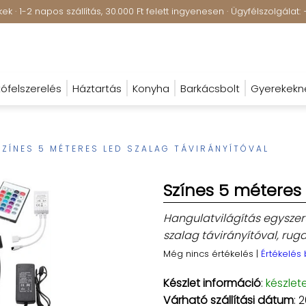
k · 1-2 napos szállítás, 30.000 Ft felett ingyenesen · Ügyfélszolgála
ófelszerelés
Háztartás
Konyha
Barkácsbolt
Gyerekekn
SZÍNES 5 MÉTERES LED SZALAG TÁVIRÁNYÍTÓVAL
Színes 5 méteres 
Hangulatvilágítás egyszerű
szalag távirányítóval, rug
Még nincs értékelés
|
Értékelés
Készlet információ
:
készlet
Várható szállítási dátum
: 