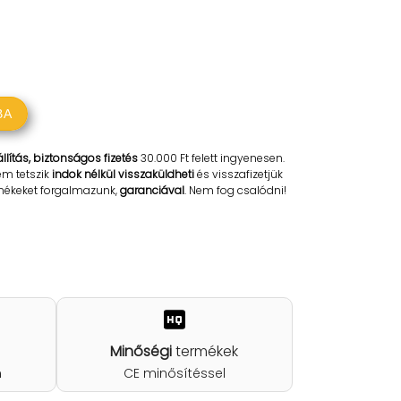
BA
llítás, biztonságos fizetés
30.000 Ft felett ingyenesen.
em tetszik
indok nélkül visszaküldheti
és visszafizetjük
rmékeket forgalmazunk,
garanciával
. Nem fog csalódni!
Minőségi
termékek
n
CE minősítéssel