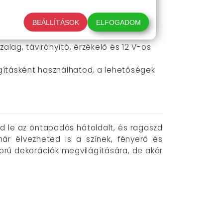
l – így minden felületet egyenletesen
BEÁLLÍTÁSOK
ELFOGADOM
an is, anélkül, hogy aggódnod kéne a
lag, távirányító, érzékelő és 12 V-os
ágításként használhatod, a lehetőségek
úzd le az öntapadós hátoldalt, és ragaszd
már élvezheted is a színek, fényerő és
ború dekorációk megvilágítására, de akár