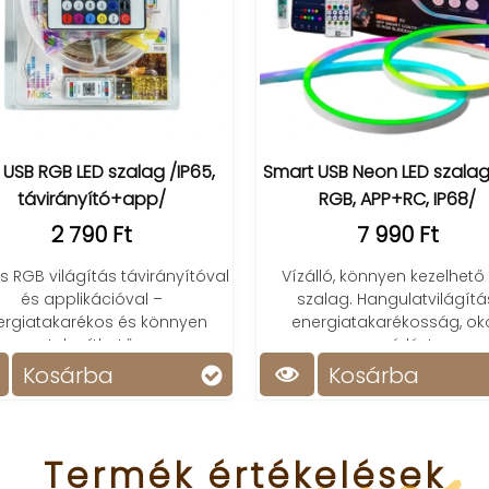
 USB RGB LED szalag /IP65,
Smart USB Neon LED szalag
távirányító+app/
RGB, APP+RC, IP68/
2 790 Ft
7 990 Ft
s RGB világítás távirányítóval
Vízálló, könnyen kezelhető
és applikációval –
szalag. Hangulatvilágítá
ergiatakarékos és könnyen
energiatakarékosság, ok
telepíthető
vezérlés!
Kosárba
Kosárba
Termék
értékelések