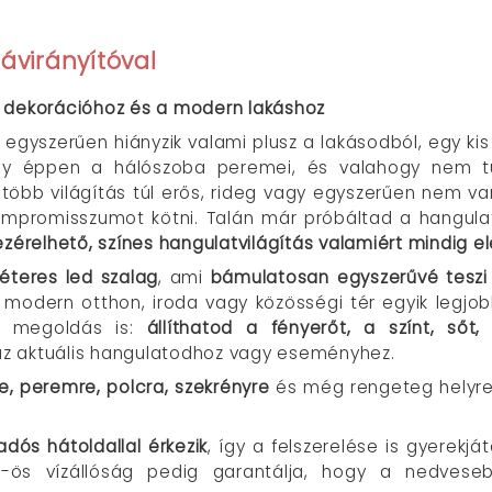
ávirányítóval
, dekorációhoz és a modern lakáshoz
 egyszerűen hiányzik valami plusz a lakásodból, egy ki
agy éppen a hálószoba peremei, és valahogy nem 
több világítás túl erős, rideg vagy egyszerűen nem va
ompromisszumot kötni. Talán már próbáltad a hangula
zérelhető, színes hangulatvilágítás valamiért mindig e
éteres led szalag
, ami
bámulatosan egyszerűvé teszi 
modern otthon, iroda vagy közösségi tér egyik legjob
ási megoldás is:
állíthatod a fényerőt, a színt, sőt,
 az aktuális hangulatodhoz vagy eseményhez.
e, peremre, polcra, szekrényre
és még rengeteg helyre 
dós hátoldallal érkezik
, így a felszerelése is gyerekj
5-ös vízállóság pedig garantálja, hogy a nedves