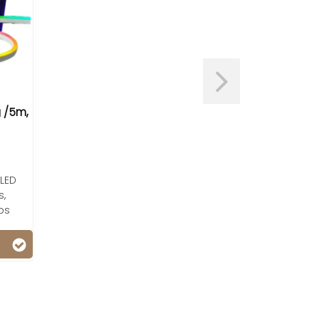
 /5m,
 LED
s,
os