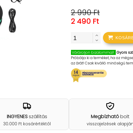
2 990 Ft
2 490 Ft
KOSÁR
Várároljon bizalommal!
Gyors szá
Próbálja ki a terméket, ha az mégs
az árát! Csak kiválló minőségű te
INGYENES
szállítás
Megbízható
bolt
30.000 Ft kosárértéktől
visszajelzések alapjá