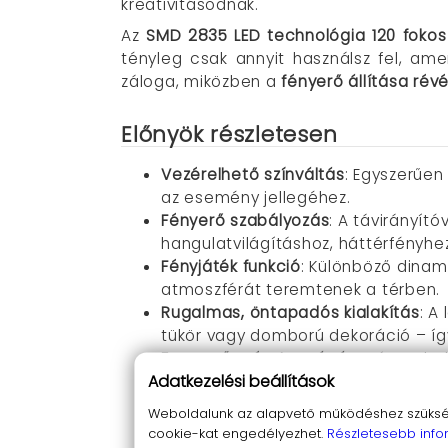
kreativitásodnak.
Az
SMD 2835 LED technológia 120 fokos
tényleg csak annyit használsz fel, am
záloga, miközben a
fényerő állítása rév
Előnyök részletesen
Vezérelhető színváltás
: Egyszerűen
az esemény jellegéhez.
Fényerő szabályozás
: A távirányít
hangulatvilágításhoz, háttérfényhe
Fényjáték funkció
: Különböző dinami
atmoszférát teremtenek a térben.
Rugalmas, öntapadós kialakítás
: A
tükör vagy domború dekoráció – íg
Egyszerű méretre vágás:
Három led-
Adatkezelési beállítások
maradék, minden sarokban mesés f
Stabil, megbízható energiaellátás:
1
Weboldalunk az alapvető működéshez szüksége
aggódnod a meghibásodás miatt.
cookie-kat engedélyezhet.
Részletesebb info