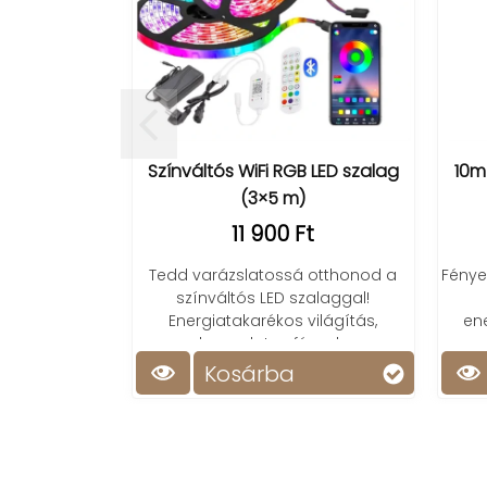
Színváltós WiFi RGB LED szalag
10m
(3×5 m)
11 900 Ft
Tedd varázslatossá otthonod a
Fénye
színváltós LED szalaggal!
Energiatakarékos világítás,
en
hangulatos fények.
Kosárba