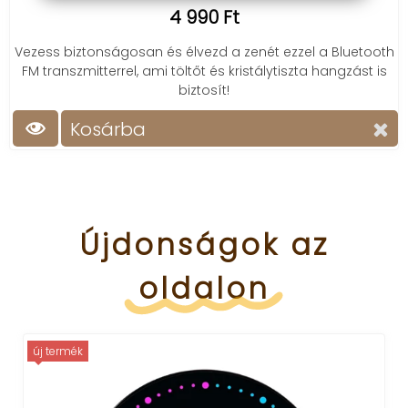
4 990 Ft
Vezess biztonságosan és élvezd a zenét ezzel a Bluetooth
FM transzmitterrel, ami töltőt és kristálytiszta hangzást is
biztosít!
Kosárba
Újdonságok
az
oldalon
új termék