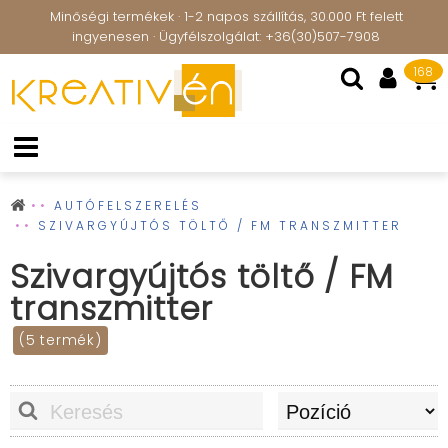
Minőségi termékek · 1-2 napos szállítás, 30.000 Ft felett
ingyenesen · Ügyfélszolgálat: +36(30)507-7908
168
AUTÓFELSZERELÉS
SZIVARGYÚJTÓS TÖLTŐ / FM TRANSZMITTER
Szivargyújtós töltő / FM
transzmitter
(5 termék)