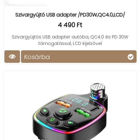
Szivargyújtó USB adapter /PD30W,QC4.0,LCD/
4 490 Ft
Szivargyújtós USB adapter autóba, QC4.0 és PD 30W
támogatással, LCD kijelzővel
Kosárba