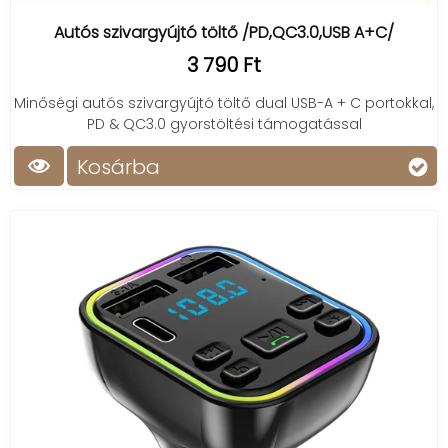
Autós szivargyújtó töltő /PD,QC3.0,USB A+C/
3 790 Ft
Minőségi autós szivargyújtó töltő dual USB-A + C portokkal,
PD & QC3.0 gyorstöltési támogatással
Kosárba