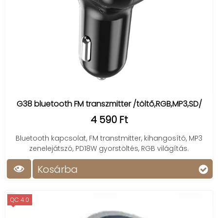
G38 bluetooth FM transzmitter /töltő,RGB,MP3,SD/
4 590 Ft
Bluetooth kapcsolat, FM transtmitter, kihangosító, MP3
zenelejátszó, PD18W gyorstöltés, RGB világítás.
Kosárba
QC 4.0