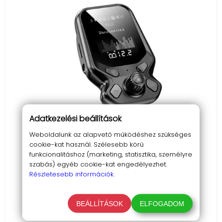
Adatkezelési beállítások
Weboldalunk az alapvető működéshez szükséges
cookie-kat használ. Szélesebb körű
funkcionalitáshoz (marketing, statisztika, személyre
szabás) egyéb cookie-kat engedélyezhet.
Részletesebb információk.
BEÁLLÍTÁSOK
ELFOGADOM
T819 BT FM transzmitter és töltő LCD kijelzővel