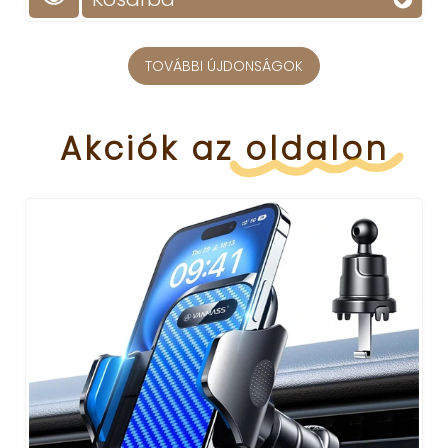
TOVÁBBI ÚJDONSÁGOK
Akciók
az
oldalon