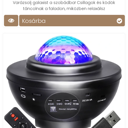
Varázsolj galaxist a szobádba! Csillagok és ködök
táncolnak a faladon, miközben relaxálsz
Kosárba