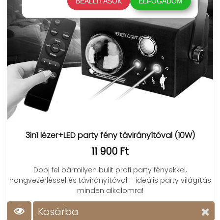
BEÁLLÍTÁSOK
ELFOGADOM
3in1 lézer+LED party fény távirányítóval (10W)
11 900 Ft
Dobj fel bármilyen bulit profi party fényekkel,
hangvezérléssel és távirányítóval – ideális party világítás
minden alkalomra!
Kosárba