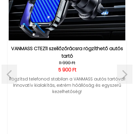
VANMASS CTEZ11 szellőzőrácsra rögzíthető autós
tartó
11 990 Ft
5 900 Ft
Rögzítsd telefonod stabilan a VANMASS autós tartóval!
Innovatív kialakítás, extrém hőállóság és egyszerű
kezelhetőség!