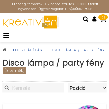
Minőségi termékek · 1-2 napos szállítás, 30.000 Ft felett
ingyenesen · Ügyfélszolgálat: +36(30)507-7908
168
LED VILÁGÍTÁS
DISCO LÁMPA / PARTY FÉNY
Disco lámpa / party fény
(8 termék)