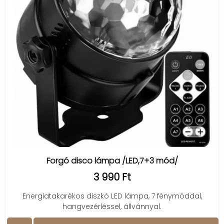
Forgó disco lámpa /LED,7+3 mód/
3 990 Ft
Energiatakarékos diszkó LED lámpa, 7 fénymóddal,
hangvezérléssel, állvánnyal.