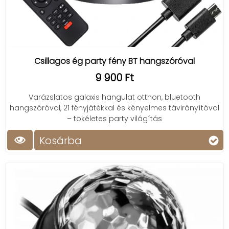
Csillagos ég party fény BT hangszóróval
9 900 Ft
Varázslatos galaxis hangulat otthon, bluetooth
hangszóróval, 21 fényjátékkal és kényelmes távirányítóval
– tökéletes party világítás
Kosárba