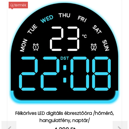
új termék
Félköríves LED digitális ébresztőóra /hőmérő,
hangulatfény, naptár/