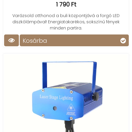
1 790 Ft
Varázsold otthonod a buli központjává a forgó LED
diszkólámpával! Energiatakarékos, sokszínű fények
minden partira.
Kosárba