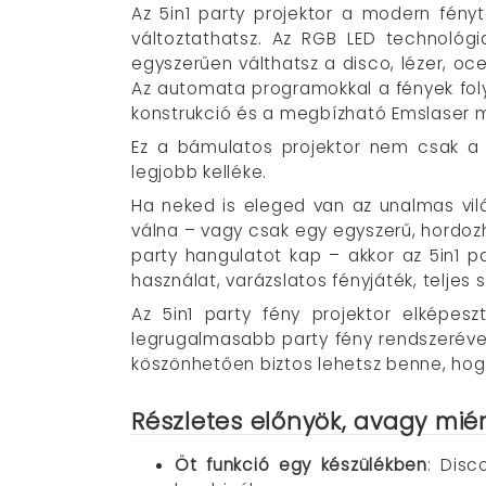
Az 5in1 party projektor a modern fényt
változtathatsz. Az RGB LED technológi
egyszerűen válthatsz a disco, lézer, oc
Az automata programokkal a fények fol
konstrukció és a megbízható Emslaser má
Ez a bámulatos projektor nem csak a f
legjobb kelléke.
Ha neked is eleged van az unalmas vil
válna – vagy csak egy egyszerű, hordozha
party hangulatot kap – akkor az 5in1 
használat, varázslatos fényjáték, teljes
Az 5in1 party fény projektor elképes
legrugalmasabb party fény rendszeréve
köszönhetően biztos lehetsz benne, hog
Részletes előnyök, avagy miér
Öt funkció egy készülékben
: Disc