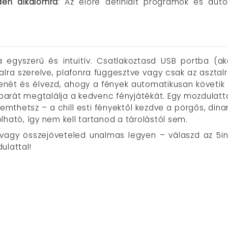
den alkalomra
: Az előre definiált programok és au
ta egyszerű és intuitív. Csatlakoztasd USB portba (a
alra szerelve, plafonra függesztve vagy csak az asztal
 zenét és élvezd, ahogy a fények automatikusan követik
barát megtalálja a kedvenc fényjátékát. Egy mozdulatt
mthetsz – a chill esti fényektől kezdve a pörgős, dina
lható, így nem kell tartanod a tárolástól sem.
vagy összejöveteled unalmas legyen – válaszd az 5in1
ulattal!