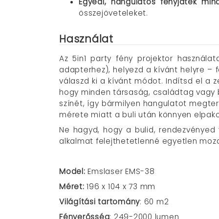
Egyedi, hangulatos fényjáték min
összejöveteleket.
Használat
Az 5in1 party fény projektor használa
adapterhez), helyezd a kívánt helyre – f
válaszd ki a kívánt módot. Indítsd el a
hogy minden társaság, családtag vagy 
színét, így bármilyen hangulatot megtere
mérete miatt a buli után könnyen elpako
Ne hagyd, hogy a bulid, rendezvényed 
alkalmat felejthetetlenné egyetlen mozd
Model:
Emslaser
EMS-38
Méret:
196 x 104 x 73 mm
Világítási tartomány
: 60 m2
Fényerősség
: 249-2000 lumen