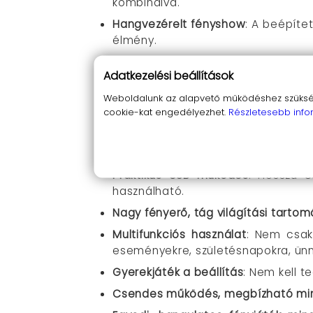
kombinálva.
Hangvezérelt fényshow
: A beépíte
élmény.
Egyedi színválaszték és lenyűgöz
Adatkezelési beállítások
hangulatot teremthess.
Weboldalunk az alapvető működéshez szüksége
Átgondolt távirányító funkciók
: K
cookie-kat engedélyezhet.
Részletesebb info
színmódot egy gombnyomással.
Kompakt, könnyen telepíthető diz
plafonra, falra teheted.
Praktikus USB működés
: Hosszú U
használható.
Nagy fényerő, tág világítási tarto
Multifunkciós használat
: Nem csak
eseményekre, születésnapokra, ünne
Gyerekjáték a beállítás
: Nem kell t
Csendes működés, megbízható mi