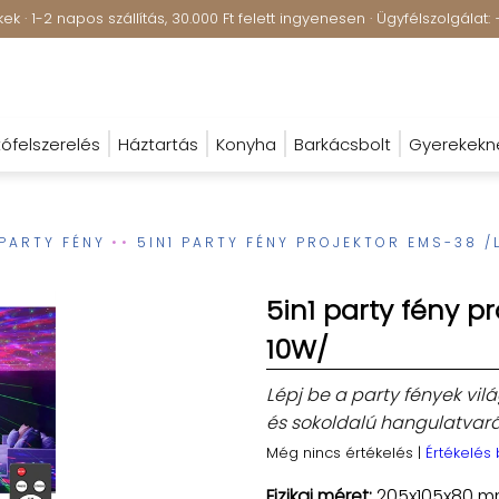
k · 1-2 napos szállítás, 30.000 Ft felett ingyenesen · Ügyfélszolgála
ófelszerelés
Háztartás
Konyha
Barkácsbolt
Gyerekekn
PARTY FÉNY
5IN1 PARTY FÉNY PROJEKTOR EMS-38 /
5in1 party fény p
10W/
Lépj be a party fények vi
és sokoldalú hangulatvará
Még nincs értékelés
|
Értékelés
Fizikai méret:
205x105x80 