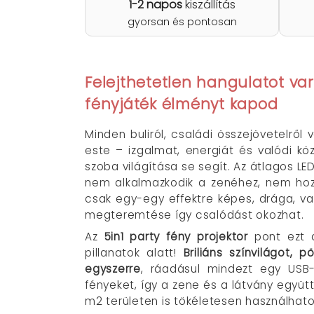
1-2 napos
kiszállítás
gyorsan és pontosan
Felejthetetlen hangulatot var
fényjáték élményt kapod
Minden buliról, családi összejövetelről 
este – izgalmat, energiát és valódi k
szoba világítása se segít. Az átlagos 
nem alkalmazkodik a zenéhez, nem hoz 
csak egy-egy effektre képes, drága, vag
megteremtése így csalódást okozhat.
Az
5in1 party fény projektor
pont ezt 
pillanatok alatt!
Briliáns színvilágot,
egyszerre
, ráadásul mindezt egy USB-
fényeket, így a zene és a látvány együtt
m2 területen is tökéletesen használhatod,