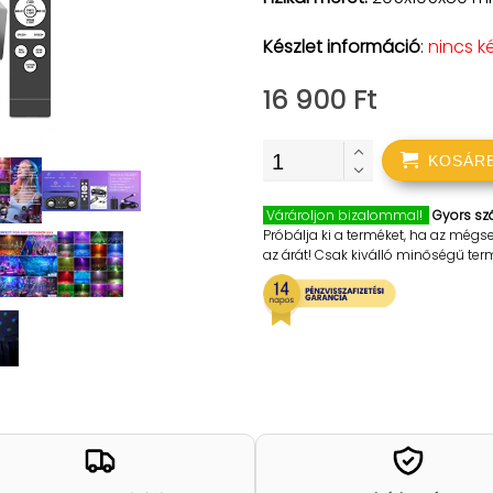
Készlet információ
:
nincs k
16 900 Ft
KOSÁR
Várároljon bizalommal!
Gyors szá
Próbálja ki a terméket, ha az mégs
az árát! Csak kiválló minőségű te