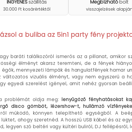
INGYENES
szállítás
Megbízható
bolt
30.000 Ft kosárértéktől
visszajelzések alapjá
ázsol a buliba az 5in1 party fény projekt
vagy baráti találkozóról ismerős az a pillanat, amikor
özösségi élményt akarsz teremteni, de a fények hiányo
LED égők, mennyezeti lámpák és hangulatfények hamar 
változatos vizuális élményt, vagy nem egyszerű a ha
y egyedi szerelést igényel, amit nehéz gyorsan beállít
a problémát oldja meg:
lenyűgöző fényhatásokat ka
 pörgő disco gömböt, lézershow-t, hullámzó vízfénye
ről működő, könnyen telepíthető egységből. A beépí
 lüktet, ahogy szeretnéd. A hosszú USB kábel és az egy
 legyen szó beltéri vagy kültéri buliról, DJ fellépésről