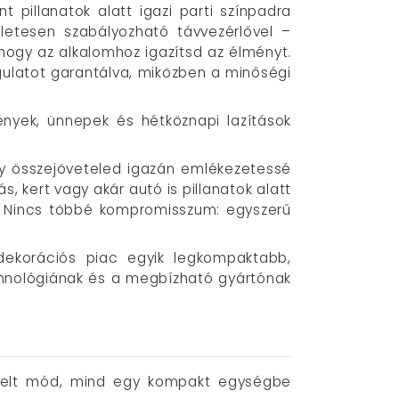
 pillanatok alatt igazi parti színpadra
életesen szabályozható távvezérlővel –
 hogy az alkalomhoz igazítsd az élményt.
ulatot garantálva, miközben a minőségi
ények, ünnepek és hétköznapi lazítások
gy összejöveteled igazán emlékezetessé
, kert vagy akár autó is pillanatok alatt
l. Nincs többé kompromisszum: egyszerű
ydekorációs piac egyik legkompaktabb,
chnológiának és a megbízható gyártónak
zérelt mód, mind egy kompakt egységbe