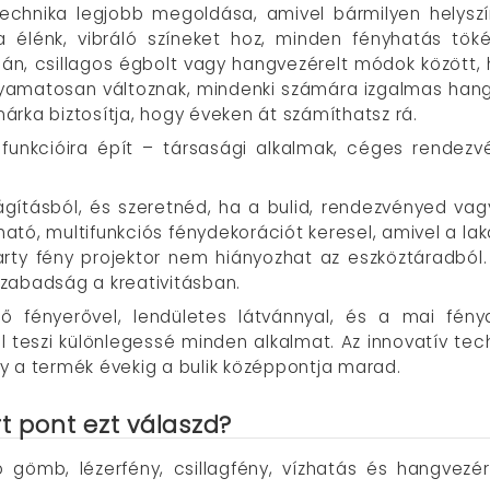
echnika legjobb megoldása, amivel bármilyen helyszínt
a élénk, vibráló színeket hoz, minden fényhatás tök
eán, csillagos égbolt vagy hangvezérelt módok között,
yamatosan változnak, mindenki számára izgalmas hang
rka biztosítja, hogy éveken át számíthatsz rá.
unkcióira épít – társasági alkalmak, céges rendezv
ágításból, és szeretnéd, ha a bulid, rendezvényed va
tó, multifunkciós fénydekorációt keresel, amivel a lakás
party fény projektor nem hiányozhat az eszköztáradbó
 szabadság a kreativitásban.
ztő fényerővel, lendületes látvánnyal, és a mai fén
l teszi különlegessé minden alkalmat. Az innovatív te
y a termék évekig a bulik középpontja marad.
t pont ezt válaszd?
o gömb, lézerfény, csillagfény, vízhatás és hangve