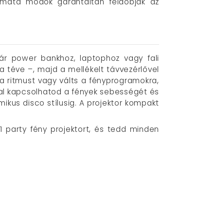
tomata módok garantáltan feldobják az
kár power bankhoz, laptophoz vagy fali
ra téve –, majd a mellékelt távvezérlővel
 a ritmust vagy válts a fényprogramokra,
al kapcsolhatod a fények sebességét és
mikus disco stílusig. A projektor kompakt
 party fény projektort, és tedd minden