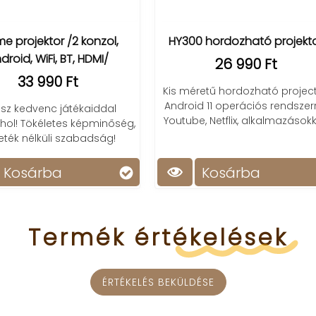
3D LED holografikus ventil
00 hordozható projektor
32 990 Ft
26 990 Ft
Fedezd fel a technológia jöv
méretű hordozható projector,
Lenyűgöző 3D hatás, lebilin
oid 11 operációs rendszerrel,
vizuális élmény minden
ube, Netflix, alkalmazásokkal.
pillanatban.
Kosárba
Kosárba
Termék
értékelések
ÉRTÉKELÉS BEKÜLDÉSE