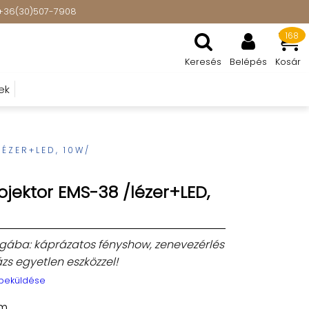
t: +36(30)507-7908
168
Keresés
Belépés
Kosár
ek
LÉZER+LED, 10W/
rojektor EMS-38 /lézer+LED,
lágába: káprázatos fényshow, zenevezérlés
zs egyetlen eszközzel!
 beküldése
mm