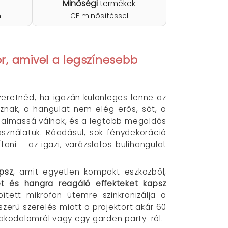
Minőségi
termékek
n
CE minősítéssel
or, amivel a legszínesebb
 szeretnéd, ha igazán különleges lenne az
znak, a hangulat nem elég erős, sőt, a
unalmassá válnak, és a legtöbb megoldás
sználatuk. Ráadásul, sok fénydekoráció
ani – az igazi, varázslatos bulihangulat
psz
, amit egyetlen kompakt eszközből,
ket és hangra reagáló effekteket kapsz
tett mikrofon ütemre szinkronizálja a
szerű szerelés miatt a projektort akár 60
, lakodalomról vagy egy garden party-ról.