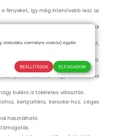
 a fényeket, így még intenzívebb lesz az
le kombináció, hogy minden bulin egyedi
 statisztika, személyre szabás) egyéb
zabályozhatod a fényerőt, sebességet,
ltéren könnyen felszerelhető, asztalra,
BEÁLLÍTÁSOK
ELFOGADOM
ttal, power bankkal vagy konnektorral
nagy bulikra is tökéletes választás.
óhoz, kertpartikra, karaoke-hoz, céges
nal használható.
éktámogatás.