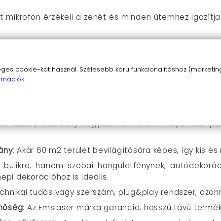
tt mikrofon érzékeli a zenét és minden ütemhez igazítja
ő RGB színtechnológia
: Vibráló, élénk színek, többfé
s cookie-kat használ. Szélesebb körű funkcionalitáshoz (marketing,
önnyen válthatsz a különböző fényrutinok között, s
rmációk.
ájn
: Kicsi, mégis erős – bármelyik helyiségben vagy kü
SB kábel, alacsony fogyasztás és bármelyik USB por
mány
: Akár 60 m2 terület bevilágítására képes, így kis és 
 bulikra, hanem szobai hangulatfénynek, autódekoráci
pi dekorációhoz is ideális.
echnikai tudás vagy szerszám, plug&play rendszer, azon
nőség
: Az Emslaser márka garancia, hosszú távú term