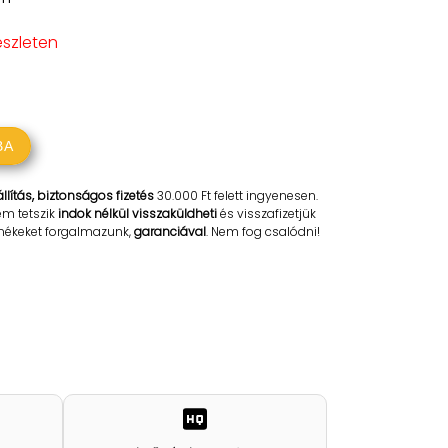
észleten
BA
llítás, biztonságos fizetés
30.000 Ft felett ingyenesen.
em tetszik
indok nélkül visszaküldheti
és visszafizetjük
rmékeket forgalmazunk,
garanciával
. Nem fog csalódni!