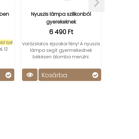
Nyuszis lámpa szilikonból
Elektromos box fal 
gyerekeknek
LCD + RGB L
6 490 Ft
11 900 F
Varázslatos éjszakai fény! A nyuszis
Élvezd a ritmusos ed
lámpa segít gyermekednek
box fal segítségével
békésen álomba merülni.
kapcsolat, au
pontszámítás és 9 
mód. Edzés és szórak
Kosárba
Kosárba