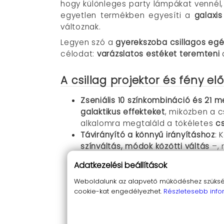
hogy különleges party lámpákat vennél, 
egyetlen termékben egyesíti a
galaxis
változnak.
Legyen szó a
gyerekszoba csillagos egé
célodat:
varázslatos estéket teremteni
A csillag projektor és fény el
Zseniális 10 színkombináció és 21 
galaktikus effekteket
, miközben a c
alkalomra megtaláld a tökéletes
cs
Távirányító a könnyű irányításhoz
: 
színváltás, módok közötti váltás
–, 
show
profi szintre emeli magát anélk
Adatkezelési beállítások
Beépített Bluetooth hangszóró US
a
kedvenc zenéidet
a csillagos ég 
Weboldalunk az alapvető működéshez szüksége
cookie-kat engedélyezhet.
Részletesebb info
hangulatot.
Automatikus időzítő 1 és 2 órára
: Á
meditáció – hosszú nyomással törö