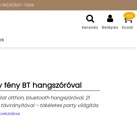
t: +36(30)507-7908
168
Keresés
Belépés
Kosár
ek
y fény BT hangszóróval
at otthon, bluetooth hangszóróval, 21
távirányítóval – tökéletes party világítás
 beküldése