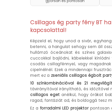
gyorsan és pontosan
Csillagos ég party fény BT h
kapcsolattal!
Képzeld el, hogy unod a sivár, egyhan
betenni, a hangulat sehogy sem áll öss
hullámzó óceánokat és színes galaxis
cuccokkal bajlódni, kábelekkel kínlódni
csodás csillagfénnyel, vagy magadnak 
cipelnélnél. Ezek a mindennapi frusztrá
mert ez a
zseniális csillagos égbolt part
10 színkombinációval és 21 megvilágí
távirányítóval irányítható, és időzítővel
csillagos eget
anélkül, hogy órákat ba
ragad, fantáziát ad, és boldoggá tesz m
Ez a
forradalmi LED projektor
pontosan a