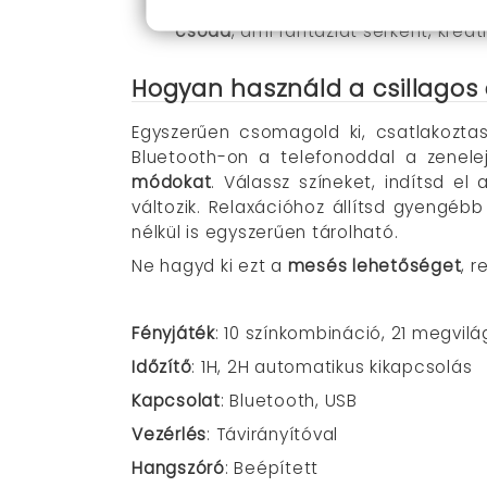
Tökéletes ajándék minden korosztá
csoda
, ami fantáziát serkent, kreat
Hogyan használd a csillagos é
Egyszerűen csomagold ki, csatlakoztas
Bluetooth-on a telefonoddal a zenele
módokat
. Válassz színeket, indítsd el
változik. Relaxációhoz állítsd gyengébb 
nélkül is egyszerűen tárolható.
Ne hagyd ki ezt a
mesés lehetőséget
, 
Fényjáték
: 10 színkombináció, 21 megvil
Időzítő
: 1H, 2H automatikus kikapcsolás
Kapcsolat
: Bluetooth, USB
Vezérlés
: Távirányítóval
Hangszóró
: Beépített