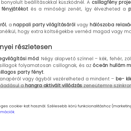
bonyolult beállításokkal küszködnél. A
csillagfény proj
 fényjátékot
és a minőségi zenét, így élvezheted a
p
ről
, a
nappali party világításáról
vagy
hálószoba relaxác
anélkül, hogy extra költségekbe vernéd magad vagy ma
őnyei részletesen
megvilágítási mód
: Négy alapvető színnel – kék, fehér, zö
sillagok folyamatosan csillognak, és az
óceán hullám 
illagos party fényt
.
Kanapéról vagy ágyból vezérelheted a mindent –
be- ki
ráadásul a
hangra aktivált villódzás
zeneütemre szinkroni
ül, hogy felkelnél.
B támogatással
: Csatlakoztasd a telefonodat BT-n, vag
alatt – tökéletes
altatódalokhoz
,
relaxációs zenéhez
vag
s cookie-kat használ. Szélesebb körű funkcionalitáshoz (marketing,
rmációk.
llítsd be, hogy magától kikapcsoljon, ha elaludtál a
csill
lheted, így rugalmas és biztonságos.