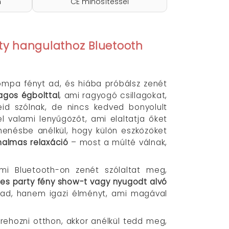
n
CE minősítéssel
rty hangulathoz Bluetooth
ompa fényt ad, és hiába próbálsz zenét
lagos égbolttal
, ami ragyogó csillagokat,
id szólnak, de nincs kedved bonyolult
el valami lenyűgözőt, ami elaltatja őket
henésbe anélkül, hogy külön eszközöket
nalmas relaxáció
– most a múlté válnak,
mi Bluetooth-on zenét szólaltat meg,
s party fény show-t vagy nyugodt alvó
t ad, hanem igazi élményt, ami magával
trehozni otthon, akkor anélkül tedd meg,