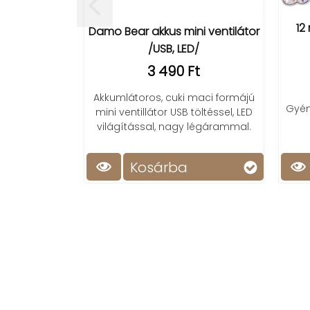
12 részes 
Damo Bear akkus mini ventilátor
/USB, LED/
(1
3 490 Ft
2
Akkumlátoros, cuki maci formájú
Gyémánt matri
mini ventillátor USB töltéssel, LED
ami
fejl
világítással, nagy légárammal.
kézü
Kosárba
Kos