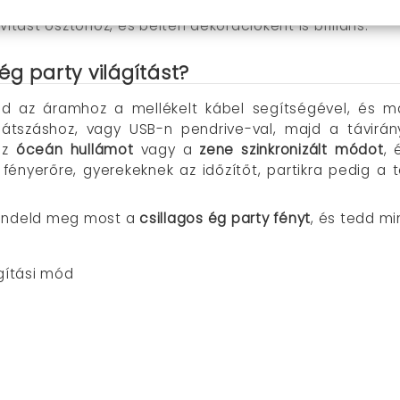
lynak
:
Csodálatos születésnapi meglepetés
, karácsony
ivitást ösztönöz, és beltéri dekorációként is briliáns.
g party világítást?
d az áramhoz a mellékelt kábel segítségével, és má
játszáshoz, vagy USB-n pendrive-val, majd a távirá
 az
óceán hullámot
vagy a
zene szinkronizált módot
,
fényerőre, gyerekeknek az időzítőt, partikra pedig a t
rendeld meg most a
csillagos ég party fényt
, és tedd mi
ágítási mód