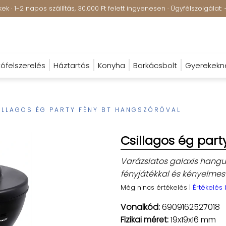
k · 1-2 napos szállítás, 30.000 Ft felett ingyenesen · Ügyfélszolgála
ófelszerelés
Háztartás
Konyha
Barkácsbolt
Gyerekekn
ILLAGOS ÉG PARTY FÉNY BT HANGSZÓRÓVAL
Csillagos ég part
Varázslatos galaxis hangul
fényjátékkal és kényelmes 
Még nincs értékelés
|
Értékelés
Vonalkód:
6909162527018
Fizikai méret:
19x19x16 mm