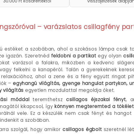
30.000 Ft kosárértéktől
visszajelzések alapjá
angszóróval – varázslatos csillagfény pa
gú estéket a szobában, ahol a szokásos lámpa csak t
ze igazán. Szeretnéd
feldobni a partikat
egy olyan
csil
okat varázsol a falakra, miközben a kedvenc slágere
 vagy felkelni a kanapéról. Talán a gyerekeknek keres
relaxációhoz, ahol a zene és a fény együtt ringat pi
ciók –
egyhangú világítás, gyenge hangulat partykon, u
y világítás
egyetlen mozdulattal megoldja őket.
tási móddal
teremthetsz
csillagos éjszakai fényt
, a
 magától kikapcsol, így
könnyen megteremted a tökélete
brálnál vele. Ez a készülék nem csak fényt és hango
indenkit a szobában.
rra szolgál, hogy amikor
csillagos égbolt
szeretnél lé