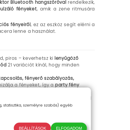
ektor Bluetooth hangszóróval
rendelkezik,
ulzáló fényeket
, amik a zene ritmusára
iós fényeiről
, ez az eszköz segít elérni a
cera lenne a használat.
ld, piros – keverhetsz ki
lenyűgöző
mód
21 variációt kínál, hogy minden
kapcsolás, fényerő szabályozás,
zálja a fényeket, így a
party fény
y dugj be pendrive-ot USB-re, és élvezd
y buli slágerekhez, ami egységesíti a
 statisztika, személyre szabás) egyéb
agos éjszakai fényben
, vagy véget ért a
BEÁLLÍTÁSOK
ELFOGADOM