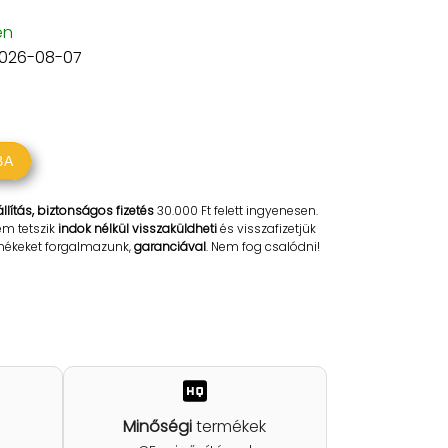
en
2026-08-07
BA
llítás, biztonságos fizetés
30.000 Ft felett ingyenesen.
em tetszik
indok nélkül visszaküldheti
és visszafizetjük
rmékeket forgalmazunk,
garanciával
. Nem fog csalódni!
Minőségi
termékek