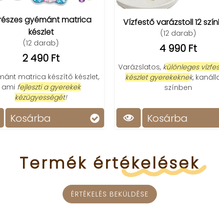
gyémánt matrica
Vízfestő varázstoll 12 színben
készlet
(12 darab)
2 darab)
4 990 Ft
 490 Ft
Varázslatos,
különleges vízfestő toll
ca készítő készlet,
készlet gyerekeknek
, kanállal, 12
eszti a gyerekek
színben
gyességét!
árba
Kosárba
Termék
értékelések
ÉRTÉKELÉS BEKÜLDÉSE