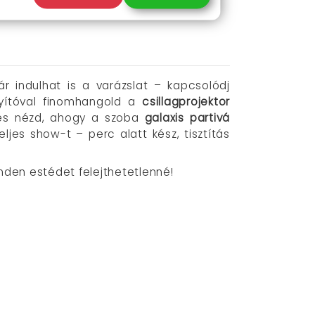
i öröm,
házibuli kellék
vagy
gyereknapi
r indulhat is a varázslat – kapcsolódj
nyítóval finomhangold a
csillagprojektor
 és nézd, ahogy a szoba
galaxis partivá
eljes show-t – perc alatt kész, tisztítás
nden estédet felejthetetlenné!