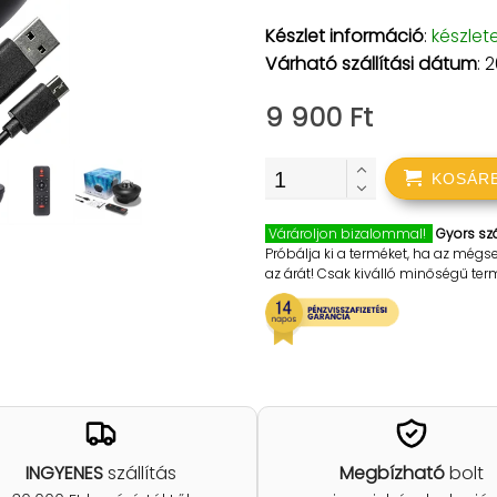
Készlet információ
:
készlet
Várható szállítási dátum
: 
9 900 Ft
KOSÁR
Várároljon bizalommal!
Gyors szá
Próbálja ki a terméket, ha az mégs
az árát! Csak kiválló minőségű te
INGYENES
szállítás
Megbízható
bolt