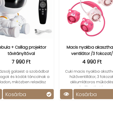
bula + Csillag projektor
Macis nyakba akasztha
távirányítóval
ventilátor /3 fokozat/
7 990 Ft
4 990 Ft
ázsolj galaxist a szobádba!
Cuki macis nyakba akszth
llagok és ködök táncolnak a
hűtőventillátor, 3 fokozat
ladon, miközben relaxálsz
akkumlátoros működés
hajlítgatható.
Kosárba
Kosárba