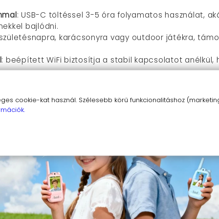
ammal
: USB-C töltéssel 3-5 óra folyamatos használat, aká
ekkel bajlódni.
 születésnapra, karácsonyra vagy outdoor játékra, támo
l
: beépített WiFi biztosítja a stabil kapcsolatot anélkül,
s cookie-kat használ. Szélesebb körű funkcionalitáshoz (marketing,
rmációk.