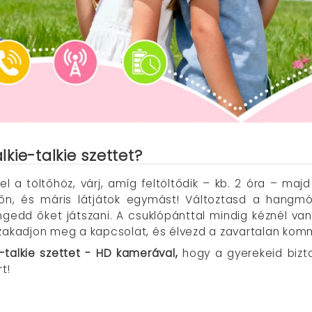
kie-talkie szettet?
el a töltőhöz, várj, amíg feltöltődik – kb. 2 óra – 
elzőn, és máris látjátok egymást! Változtasd a han
ngedd őket játszani. A csuklópánttal mindig kéznél van
szakadjon meg a kapcsolat, és élvezd a zavartalan ko
-talkie szettet - HD kamerával,
hogy a gyerekeid bizt
t!