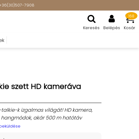
t: +36(30)507-7908
168
Keresés
Belépés
Kosár
ek
lkie szett HD kameráva
-talkie-k izgalmas világát! HD kamera,
ám hangmódok, akár 500 m hatótáv
 beküldése