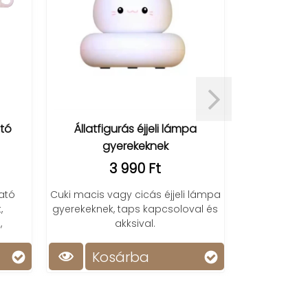
tó
Állatfigurás éjjeli lámpa
4 az 1-be
gyerekeknek
kara
3 990 Ft
6
ató
Cuki macis vagy cicás éjjeli lámpa
Fedezd fel 
,
gyerekeknek, taps kapcsoloval és
vezeték nélkü
,
akksival.
- állítható 
Kosárba
Ko