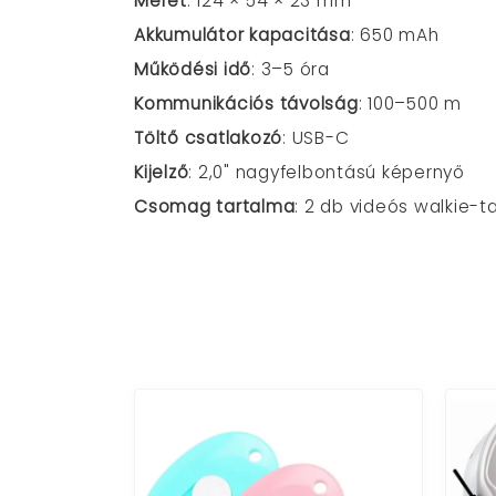
Méret
: 124 × 54 × 23 mm
Akkumulátor kapacitása
: 650 mAh
Működési idő
: 3–5 óra
Kommunikációs távolság
: 100–500 m
Töltő csatlakozó
: USB-C
Kijelző
: 2,0" nagyfelbontású képernyő
Csomag tartalma
: 2 db videós walkie-t