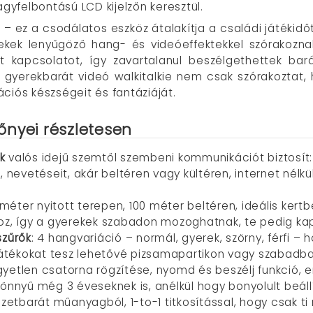
agyfelbontású LCD kijelzőn keresztül.
– ez a csodálatos eszköz átalakítja a családi játékid
ekek lenyűgöző hang- és videóeffektekkel szórakozn
vát kapcsolatot, így zavartalanul beszélgethettek bar
 gyerekbarát videó walkitalkie nem csak szórakoztat, 
ciós készségeit és fantáziáját.
lőnyei részletesen
k
valós idejű szemtől szembeni kommunikációt biztosít:
, nevetéseit, akár beltéren vagy kültéren, internet nélkü
 méter nyitott terepen, 100 méter beltéren, ideális kertb
z, így a gyerekek szabadon mozoghatnak, te pedig ka
zűrők
: 4 hangvariáció – normál, gyerek, szörny, férfi
átékokat tesz lehetővé pizsamapartikon vagy szabadba
gyetlen csatorna rögzítése, nyomd és beszélj funkció,
könnyű még 3 éveseknek is, anélkül hogy bonyolult beál
ezetbarát műanyagból, 1-to-1 titkosítással, hogy csak 