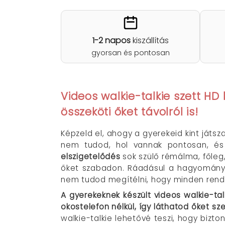
1-2 napos
kiszállítás
gyorsan és pontosan
Videos walkie-talkie szett H
összeköti őket távolról is!
Képzeld el, ahogy a gyerekeid kint játs
nem tudod, hol vannak pontosan, és 
elszigetelődés
sok szülő rémálma, főleg,
őket szabadon. Ráadásul a hagyományos
nem tudod megítélni, hogy minden rend
A gyerekeknek készült videos walkie-tal
okostelefon nélkül, így láthatod őket s
walkie-talkie lehetővé teszi, hogy bi