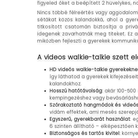
figyeled őket a beépített 2 hüvelykes, n
Nincs többé félreértés vagy aggodalom 
sétákat közös kalandokká, ahol a gyer
titkosított csatornán biztosítja a pri
idegenek zavarhatnák meg titeket. Ez a
miközben fejleszti a gyerekek kommuniká
A videos walkie-talkie szett e
HD videós walkie-talkie gyerekekne
így láthatod a gyerekek kifejezéseit
kalandokhoz.
Hosszú hatótávolság
: akár 100-500
kempingezéshez vagy bevásárlásho
Szórakoztató hangmódok és videós
vidám effektek, ami mesés szerepj
Egyszerű, gyerekbarát használat
: e
6 szinten állítható – elképesztően 
Biztonságos és tartós kivitel
: körny