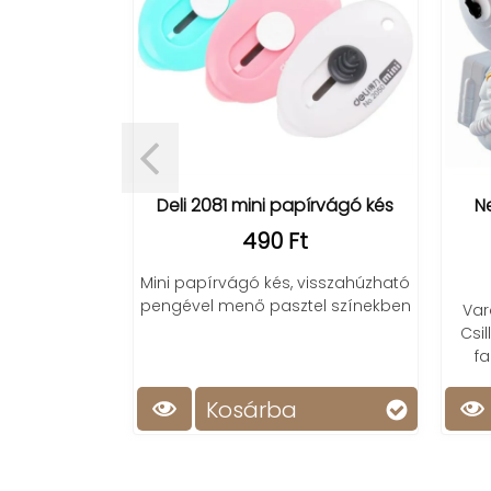
gyerekeknek -
Deli 2081 mini papírvágó kés
Ne
D
490 Ft
t
Mini papírvágó kés, visszahúzható
pengével menő pasztel színekben
 a gyerekek
Var
 rajztáblával!
Csi
 papírmentes
fa
!
Kosárba