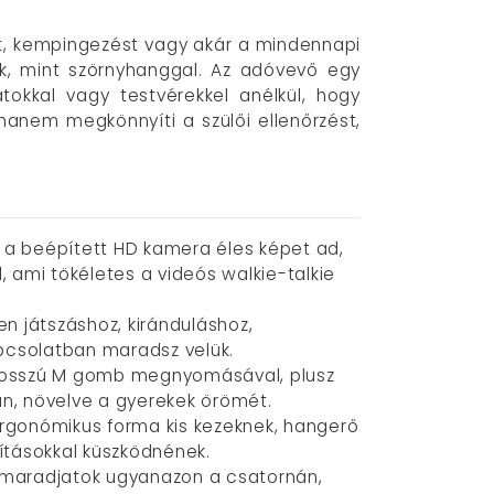
őt, kempingezést vagy akár a mindennapi
ak, mint szörnyhanggal. Az adóvevő egy
átokkal vagy testvérekkel anélkül, hogy
hanem megkönnyíti a szülői ellenőrzést,
 a beépített HD kamera éles képet ad,
l, ami tökéletes a videós walkie-talkie
en játszáshoz, kiránduláshoz,
pcsolatban maradsz velük.
 – hosszú M gomb megnyomásával, plusz
n, növelve a gyerekek örömét.
 ergonómikus forma kis kezeknek, hangerő
lításokkal küszködnének.
ti maradjatok ugyanazon a csatornán,