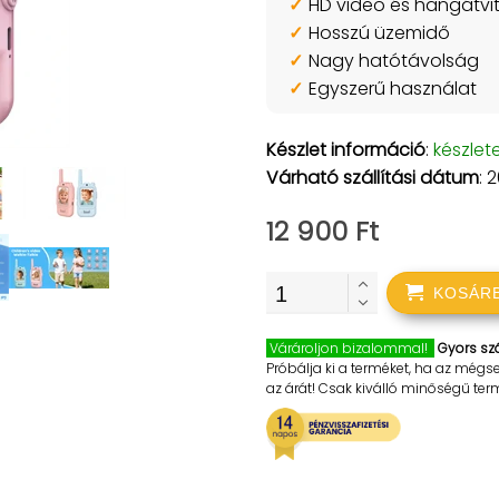
HD video és hangátvit
Hosszú üzemidő
Nagy hatótávolság
Egyszerű használat
Készlet információ
:
készlet
Várható szállítási dátum
: 
12 900 Ft
KOSÁR
Várároljon bizalommal!
Gyors szá
Próbálja ki a terméket, ha az mégs
az árát! Csak kiválló minőségű te