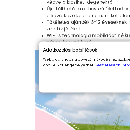
védve a kicsiket idegenektől.
Újratölthető akku hosszú élettart
a következő kalandra, nem kell elem
Tökéletes ajándék 3-12 éveseknek
:
kreatív játékot.
WiFi-s technológia mobiladat nélkü
bárhol használható.
Adatkezelési beállítások
Weboldalunk az alapvető működéshez szüksége
cookie-kat engedélyezhet.
Részletesebb info