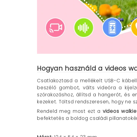
Hogyan használd a videos wal
Csatlakoztasd a mellékelt USB-C kábell
beszélő gombot, válts videóra a kij
szórakozáshoz, állítsd a hangerőt, és e
kezeket. Töltsd rendszeresen, hogy ne 
Rendeld meg most ezt a
videos walkie
befektetés a boldog családi pillanatokér