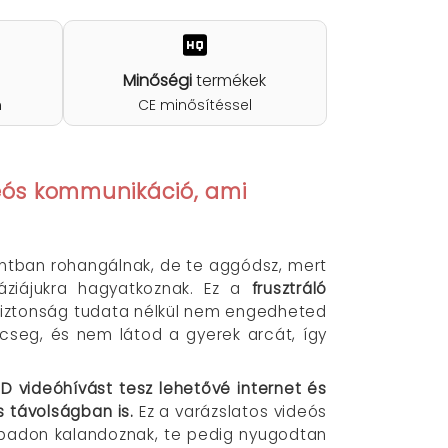
Minőségi
termékek
n
CE minősítéssel
deós kommunikáció, ami
pontban rohangálnak, de te aggódsz, mert
áziájukra hagyatkoznak. Ez a
frusztráló
a biztonság tudata nélkül nem engedheted
cseg, és nem látod a gyerek arcát, így
HD videóhívást tesz lehetővé internet és
s távolságban is.
Ez a varázslatos videós
abadon kalandoznak, te pedig nyugodtan