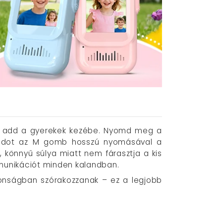
majd add a gyerekek kezébe. Nyomd meg a
gmódot az M gomb hosszú nyomásával a
, könnyű súlya miatt nem fárasztja a kis
mmunikációt minden kalandban.
onságban szórakozzanak – ez a legjobb