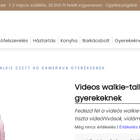
k · 1-2 napos szállítás, 30.000 Ft felett ingyenesen · Ügyfélszolgála
ófelszerelés
Háztartás
Konyha
Barkácsbolt
Gyerekekn
ALKIE SZETT HD KAMERÁVA GYEREKEKNEK
Videos walkie-ta
gyerekeknek
Fedezd fel a videós walkie
tiszta videóhívások, vid
Még nincs értékelés
|
Értékelés