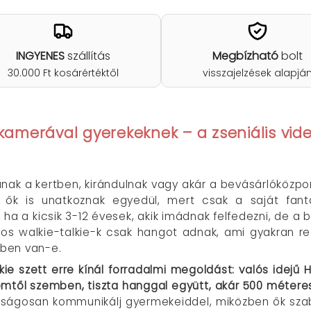
INGYENES
szállítás
Megbízható
bolt
30.000 Ft kosárértéktől
visszajelzések alapjá
D kamerával gyerekeknek – a zseniális vi
zanak a kertben, kirándulnak vagy akár a bevásárlóköz
ők is unatkoznak egyedül, mert csak a saját fant
 ha a kicsik 3-12 évesek, akik imádnak felfedezni, de 
 walkie-talkie-k csak hangot adnak, ami gyakran re
ben van-e.
kie szett erre kínál forradalmi megoldást: valós idejű 
zemtől szemben, tiszta hanggal együtt, akár 500 métere
ztonságosan kommunikálj gyermekeiddel, miközben ők sz