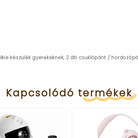
alkie készülék gyerekeknek, 2 db csuklópánt / hordozóp
Kapcsolódó
termékek