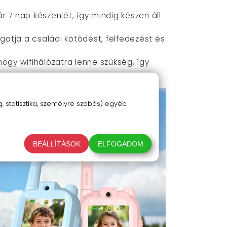
r 7 nap készenlét, így mindig készen áll
gatja a családi kötődést, felfedezést és
 hogy wifihálózatra lenne szükség, így
 statisztika, személyre szabás) egyéb
BEÁLLÍTÁSOK
ELFOGADOM