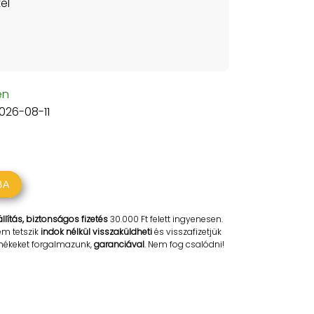
el
en
2026-08-11
BA
llítás, biztonságos fizetés
30.000 Ft felett ingyenesen.
em tetszik
indok nélkül visszaküldheti
és visszafizetjük
rmékeket forgalmazunk,
garanciával
. Nem fog csalódni!