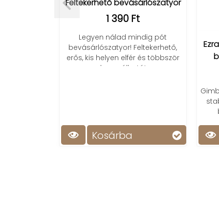
ébresztő,
Feltekerhető bevásárlószatyor
/
1 390 Ft
t
Legyen nálad mindig pót
Ezra
bevásárlószatyor! Feltekerhető,
, ébresztő és
b
erős, kis helyen elfér és többször
zni fogod az
használható!
s!
Gimba
sta
Kosárba