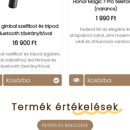
Honor Magic 7 Pro telefo
(narancs)
1 990 Ft
 gimbal szelfibot és tripod
Fedezd fel az elegáns é
luetooth távirányítóval
strapabíró tokot, ami maxim
védi és stílusossá varázso
16 900 Ft
telefonodat!
l szelfibot és tripod egyben,
bil videókhoz, led fénnyel és
bluetooth távirányítóval,
kényelmesen bárhol.
Kosárba
Kosárba
Termék
értékelések
ÉRTÉKELÉS BEKÜLDÉSE