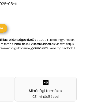
2026-08-11
BA
llítás, biztonságos fizetés
30.000 Ft felett ingyenesen.
em tetszik
indok nélkül visszaküldheti
és visszafizetjük
rmékeket forgalmazunk,
garanciával
. Nem fog csalódni!
Minőségi
termékek
n
CE minősítéssel