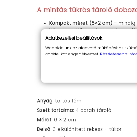
A mintás tükrös tároló doboz
Kompakt méret (6×2 cm)
– mindig 
Három praktikus rekesz
– könnyedén
Beépített tükör
– igazán praktikus 
Adatkezelési beállítások
Négy darab egy csomagban
– ideá
Weboldalunk az alapvető működéshez szüksége
Tartós fém kialakítás
– hosszú élett
cookie-kat engedélyezhet.
Részletesebb info
Stílusos, színes minták
– vidám, tre
Sokoldalú felhasználás
– gyógyszert
kiváló.
Könnyen tisztítható
– a fémborításn
Anyag
: tartós fém
Szett tartalma
: 4 darab tároló
Méret
: 6 × 2 cm
Belső
: 3 elkülönített rekesz + tükör