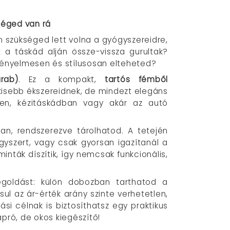
kséged van rá
n szükséged lett volna a gyógyszereidre,
 a táskád alján össze-vissza gurultak?
 kényelmesen és stílusosan elteheted?
rab)
. Ez a kompakt,
tartós fémből
kisebb ékszereidnek, de mindezt elegáns
en, kézitáskádban vagy akár az autó
san, rendszerezve tárolhatod. A tetején
yszert, vagy csak gyorsan igazítanál a
inták díszítik, így nemcsak funkcionális,
egoldást: külön dobozban tarthatod a
ul az ár-érték arány szinte verhetetlen,
i célnak is biztosíthatsz egy praktikus
pró, de okos kiegészítő!