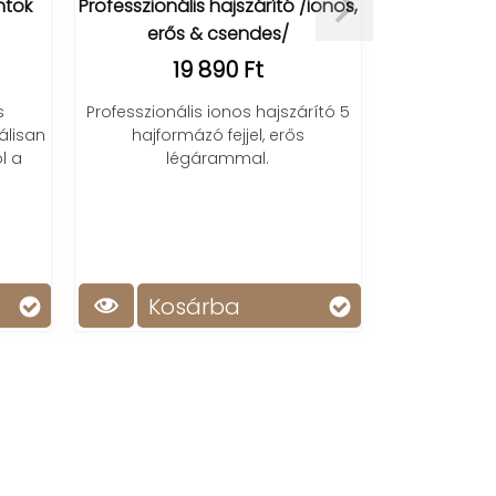
ntok
Professzionális hajszárító /ionos,
M5 TW
erős & csendes/
19 890 Ft
BT 5.3 TWS f
és
s
Professzionális ionos hajszárító 5
álisan
hajformázó fejjel, erős
l a
légárammal.
Kosárba
Ko