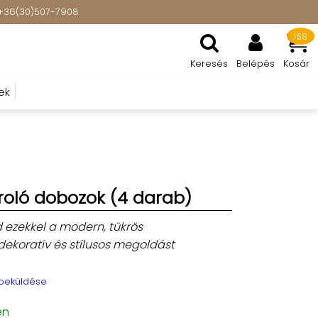
t: +36(30)507-7908
168
Keresés
Belépés
Kosár
ek
ároló dobozok (4 darab)
d ezekkel a modern, tükrös
dekoratív és stílusos megoldást
 beküldése
en