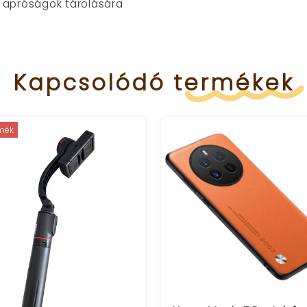
r, apróságok tárolására
Kapcsolódó
termékek
rmék