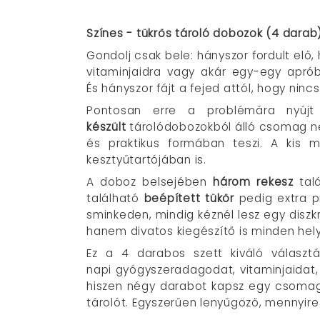
Színes - tükrös tároló dobozok (4 darab)
Gondolj csak bele: hányszor fordult elő
vitaminjaidra vagy akár egy-egy aprób
És hányszor fájt a fejed attól, hogy ni
Pontosan erre a problémára nyú
készült
tárolódobozokból álló csomag ne
és praktikus formában teszi. A kis
kesztyűtartójában is.
A doboz belsejében
három rekesz
talá
található
beépített tükör
pedig extra p
sminkeden, mindig kéznél lesz egy diszkr
hanem divatos kiegészítő is minden hel
Ez a 4 darabos szett kiváló választ
napi gyógyszeradagodat, vitaminjaidat, 
hiszen négy darabot kapsz egy csomagba
tárolót. Egyszerűen lenyűgöző, mennyire