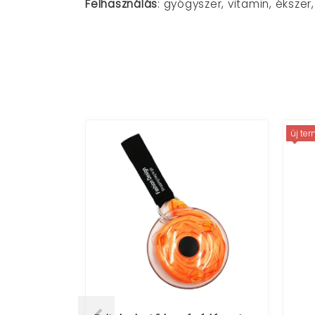
Felhasználás
: gyógyszer, vitamin, éksze
új te