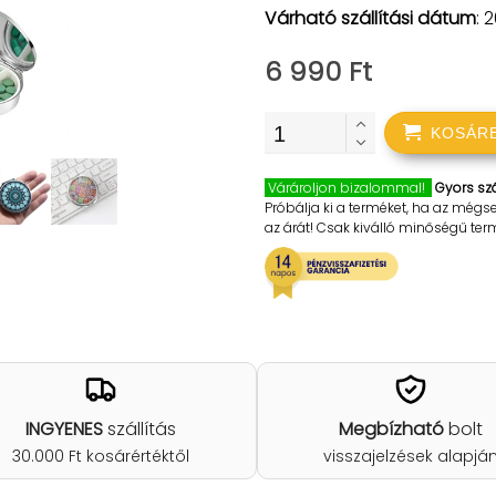
Várható szállítási dátum
: 
6 990 Ft
KOSÁR
Várároljon bizalommal!
Gyors szá
Próbálja ki a terméket, ha az mégs
az árát! Csak kiválló minőségű te
INGYENES
szállítás
Megbízható
bolt
30.000 Ft kosárértéktől
visszajelzések alapjá