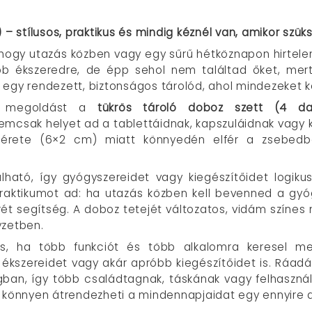
 – stílusos, praktikus és mindig kéznél van, amikor szü
, hogy utazás közben vagy egy sűrű hétköznapon hirtele
b ékszeredre, de épp sehol nem találtad őket, mert
ncs egy rendezett, biztonságos tárolód, ahol mindezeket
jt megoldást a
tükrös tároló doboz szett (4 da
mcsak helyet ad a tablettáidnak, kapszuláidnak vagy 
 mérete (6×2 cm) miatt könnyedén elfér a zsebedb
lható, így gyógyszereidet vagy kiegészítőidet logiku
raktikumot ad: ha utazás közben kell bevenned a gyóg
ét segítség. A doboz tetejét változatos, vidám színes m
yzetben.
ás, ha több funkciót és több alkalomra keresel m
ékszereidet vagy akár apróbb kiegészítőidet is. Ráadás
n, így több családtagnak, táskának vagy felhasználás
 könnyen átrendezheti a mindennapjaidat egy ennyire a