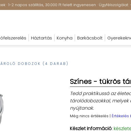
k · 1-2 napos szállítás, 30.000 Ft felett ingyenesen · Ügyfélszolgála
ófelszerelés
Háztartás
Konyha
Barkácsbolt
Gyerekekn
TÁROLÓ DOBOZOK (4 DARAB)
Színes - tükrös t
Tedd praktikussá az élete
tárolódobozokkal, melyek 
nyújtanak.
Még nincs értékelés
|
Értékelés
Készlet információ
:
készlet