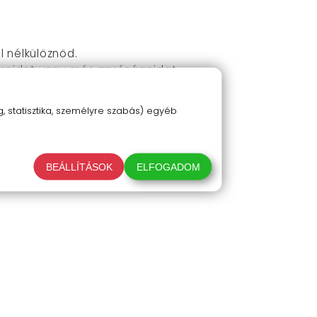
l nélkülöznöd.
ereidet vagy más apróságaidat.
a bevételéhez.
 statisztika, személyre szabás) egyéb
.
z- vagy kis kiegészítők tárolására is
BEÁLLÍTÁSOK
ELFOGADOM
tható.