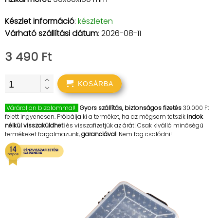
Készlet információ
:
készleten
Várható szállítási dátum
: 2026-08-11
3 490 Ft
KOSÁRBA
Várároljon bizalommal!
Gyors szállítás, biztonságos fizetés
30.000 Ft
felett ingyenesen. Próbálja ki a terméket, ha az mégsem tetszik
indok
nélkül visszaküldheti
és visszafizetjük az árát! Csak kiválló minőségű
termékeket forgalmazunk,
garanciával
. Nem fog csalódni!