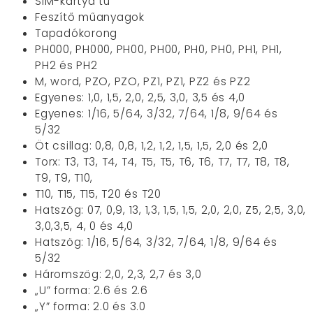
SIM-kártya tű
Feszítő műanyagok
Tapadókorong
PH000, PH000, PH00, PH00, PH0, PH0, PH1, PH1,
PH2 és PH2
M, word, PZO, PZO, PZ1, PZ1, PZ2 és PZ2
Egyenes: 1,0, 1,5, 2,0, 2,5, 3,0, 3,5 és 4,0
Egyenes: 1/16, 5/64, 3/32, 7/64, 1/8, 9/64 és
5/32
Öt csillag: 0,8, 0,8, 1,2, 1,2, 1,5, 1,5, 2,0 és 2,0
Torx: T3, T3, T4, T4, T5, T5, T6, T6, T7, T7, T8, T8,
T9, T9, T10,
T10, T15, T15, T20 és T20
Hatszög: 07, 0,9, 13, 1,3, 1,5, 1,5, 2,0, 2,0, Z5, 2,5, 3,0,
3,0,3,5, 4, 0 és 4,0
Hatszög: 1/16, 5/64, 3/32, 7/64, 1/8, 9/64 és
5/32
Háromszög: 2,0, 2,3, 2,7 és 3,0
„U” forma: 2.6 és 2.6
„Y” forma: 2.0 és 3.0