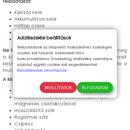
feladatokat:
Kijelzőcsere
Akkumulátorcsere
Hátlap csere
Kameracsere
Adatkezelési beállítások
És még sok más...
Weboldalunk az alapvető működéshez szükséges
Ne habozz tovább!
Rendelj most és tapasztald meg
cookie-kat használ. Szélesebb körű
a különbséget!
Egy ilyen komplett és jól felszerelt
funkcionalitáshoz (marketing, statisztika, személyre
készlettel nemcsak időt és energiát spórolsz,
de a
szabás) egyéb cookie-kat engedélyezhet.
munkád is sokkal hatékonyabb lesz.
Részletesebb információk.
A készlet tartalma:
BEÁLLÍTÁSOK
ELFOGADOM
Kompakt tároló doboz
Csúszásmentes, alumíniumötvözet nyél
mágneses csatlakozással
Hosszabbító szár
Rugalmas szár
Csipesz