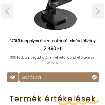
S701 3 tengelyes összecsukható telefon állvány
2 490 Ft
360 fokban forgatható, emelhető, dönthető telefon
állvány
Kosárba
Termék
értékelések