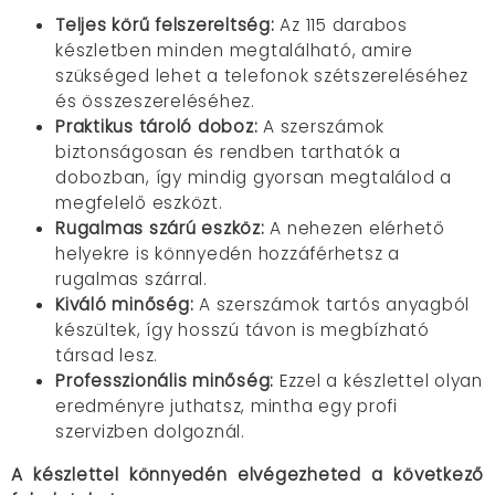
Teljes körű felszereltség:
Az 115 darabos
készletben minden megtalálható,
amire
szükséged lehet a telefonok szétszereléséhez
és összeszereléséhez.
Praktikus tároló doboz:
A szerszámok
biztonságosan és rendben tarthatók a
dobozban,
így mindig gyorsan megtalálod a
megfelelő eszközt.
Rugalmas szárú eszköz:
A nehezen elérhető
helyekre is könnyedén hozzáférhetsz a
rugalmas szárral.
Kiváló minőség:
A szerszámok tartós anyagból
készültek,
így hosszú távon is megbízható
társad lesz.
Professzionális minőség:
Ezzel a készlettel olyan
eredményre juthatsz,
mintha egy profi
szervizben dolgoznál.
A készlettel könnyedén elvégezheted a következő