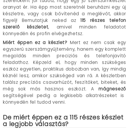
Szerelőként jól tudod,
hogy egy jó szerszámkészlet
aranyat ér.
Ha épp most szeretnél beruházni egy új
készletre,
vagy csak bővítenéd a meglévőt,
akkor
figyelj!
Bemutatjuk neked az
115 részes telefon
szerelő készletet
,
amivel minden feladatot
könnyedén és profin elvégezhetsz.
Miért éppen ez a készlet?
Mert ez nem csak egy
egyszerű szerszámgyűjtemény,
hanem egy komplett
megoldás minden preciziós és telefonjavító
feladathoz.
Képzeld el,
hogy minden szükséges
eszköz egyetlen,
praktikus dobozban van,
így mindig
kéznél lesz,
amikor szükséged van rá.
A készletben
találsz precíziós csavarhúzót,
feszítőket, biteket
,
és
még sok más hasznos eszközt.
A
mágnesező
segítségével pedig a legkisebb alkatrészeket is
könnyedén fel tudod venni.
De miért éppen ez a 115 részes készlet
a legjobb választás?