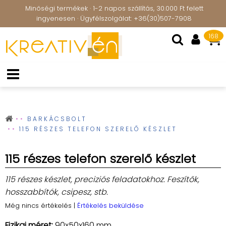
Minőségi termékek · 1-2 napos szállítás, 30.000 Ft felett
ingyenesen · Ügyfélszolgálat: +36(30)507-7908
168
BARKÁCSBOLT
115 RÉSZES TELEFON SZERELŐ KÉSZLET
115 részes telefon szerelő készlet
115 részes készlet, preciziós feladatokhoz. Feszítők,
hosszabbítók, csipesz, stb.
Még nincs értékelés
|
Értékelés beküldése
Fizikai méret:
90x50x160 mm