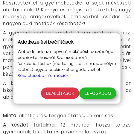
Készítsétek el a gyermeketekkel a saját művészeti
alkotásaitokat! Könnyű és mégis szórakoztató, nagy
műanyag drágakövekkel, amelyekből csodás és
nagyon cuki matricák készíthetők!
A gyémánt matrica készlet 12 matricát tartalmaz,
melyekhez kis műanyag drágakövek társulnak. A
Adatkezelési beállítások
gyerekek kreatívan, saját fantáziájuk szerint
Weboldalunk az alapvető működéshez szükséges
variálhatják a színeket, és alkothatják meg saját
cookie-kat használ. Szélesebb körű
matricáikat. A készlethez jár egy kis eszköz, mellyel
funkcionalitáshoz (marketing, statisztika, személyre
pontosan lehet illeszteni a köveket, fejleszte a kicsik
szabás) egyéb cookie-kat engedélyezhet.
kézügyességét és lássuk be a türelmüket is.
Részletesebb információk.
A kész művekkel díszithetitek a füzeteket, az
iskolatáskát, a tolltartót, a bútorokat vagy az
BEÁLLÍTÁSOK
ELFOGADOM
ablakra is ragaszthatjátok.
Minta
: állatfigurás, tengeri állatos, unikornisos.
A készlet tartalma:
12 matrica, hozzá tarozó
gyémántok, kis tálka és pozícionáló eszköz.