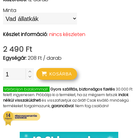
Minta
Készlet információ
:
nincs készleten
2 490 Ft
Egységár:
208 Ft / darab
KOSÁRBA
Várároljon bizalommal!
Gyors szállítás, biztonságos fizetés
30.000 Ft
felett ingyenesen. Próbálja ki a terméket, ha az mégsem tetszik
indok
nélkül visszaküldheti
és visszafizetjük az árát! Csak kiválló minőségű
termékeket forgalmazunk,
garanciával
. Nem fog csalódni!