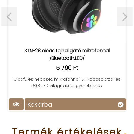
STN-28 cicás fejhallgató mikrofonnal
/Bluetooth,LED/
5 790 Ft
Cicafüles headset, mikrofonnal, BT kapcsolattal és
RGB LED világítással gyerekeknek
Kosárba
Termék
értékelések