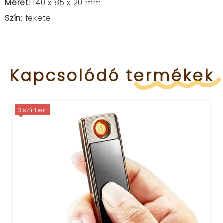
Méret
: 140 x 85 x 20 mm
Szín
: fekete
Kapcsolódó
termékek
3 színben