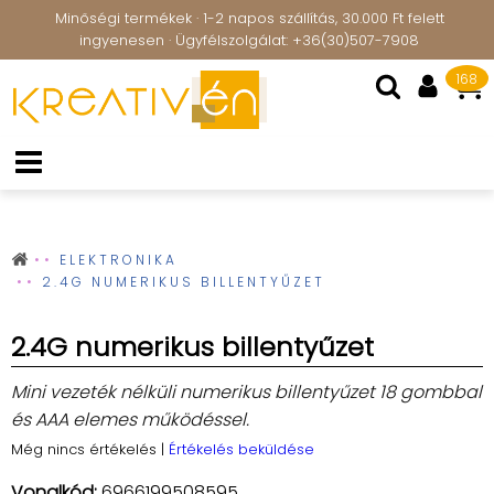
Minőségi termékek · 1-2 napos szállítás, 30.000 Ft felett
ingyenesen · Ügyfélszolgálat: +36(30)507-7908
168
ELEKTRONIKA
2.4G NUMERIKUS BILLENTYŰZET
2.4G numerikus billentyűzet
Mini vezeték nélküli numerikus billentyűzet 18 gombbal
és AAA elemes működéssel.
Még nincs értékelés
|
Értékelés beküldése
Vonalkód:
6966199508595