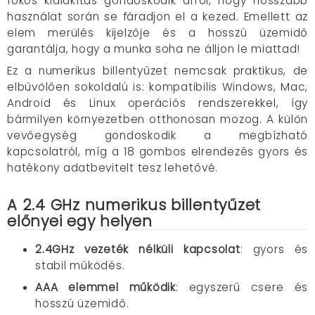
fokos kialakítás gondoskodik arról, hogy hosszabb
használat során se fáradjon el a kezed. Emellett az
elem merülés kijelzője és a hosszú üzemidő
garantálja, hogy a munka soha ne álljon le miattad!
Ez a numerikus billentyűzet nemcsak praktikus, de
elbűvölően sokoldalú is: kompatibilis Windows, Mac,
Android és Linux operációs rendszerekkel, így
bármilyen környezetben otthonosan mozog. A külön
vevőegység gondoskodik a megbízható
kapcsolatról, míg a 18 gombos elrendezés gyors és
hatékony adatbevitelt tesz lehetővé.
A 2.4 GHz numerikus billentyűzet
e
lőnyei egy helyen
2.4GHz vezeték nélküli kapcsolat
: gyors és
stabil működés.
AAA elemmel működik
: egyszerű csere és
hosszú üzemidő.