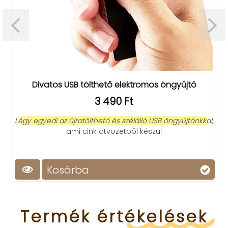
Divatos USB tölthető elektromos öngyújtó
3 490 Ft
Légy egyedi az újratölthető és szélálló USB öngyújtónkkal
,
ami cink ötvözetből készül
Kosárba
Termék
értékelések