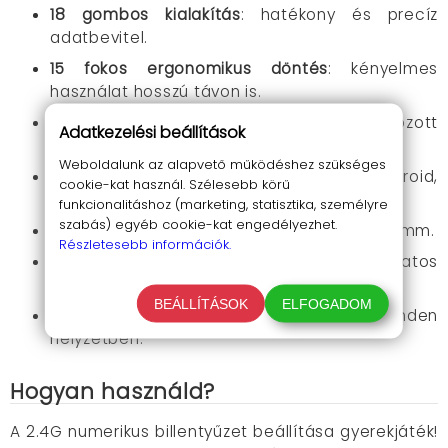
18 gombos kialakítás
: hatékony és precíz
adatbevitel.
15 fokos ergonomikus döntés
: kényelmes
használat hosszú távon is.
Elem merülés kijelző
: mindig tájékozott
Adatkezelési beállítások
maradhatsz.
Weboldalunk az alapvető működéshez szükséges
Széles kompatibilitás
: Windows, Mac, Android,
cookie-kat használ. Szélesebb körű
Linux támogatás.
funkcionalitáshoz (marketing, statisztika, személyre
szabás) egyéb cookie-kat engedélyezhet.
Kompakt és hordozható
: csak 140 x 85 x 20 mm.
Részletesebb információk.
Scissor-switch billentyű mechanika
: bámulatos
érzet és tartósság.
BEÁLLÍTÁSOK
ELFOGADOM
Külön vevőegység
: stabil kapcsolat minden
helyzetben.
Hogyan használd?
A 2.4G numerikus billentyűzet beállítása gyerekjáték!