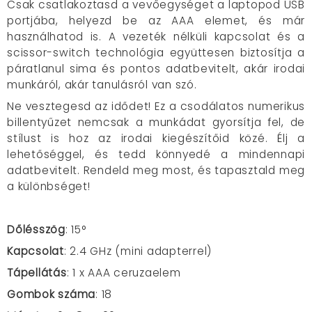
Csak csatlakoztasd a vevőegységet a laptopod USB
portjába, helyezd be az AAA elemet, és már
használhatod is. A vezeték nélküli kapcsolat és a
scissor-switch technológia együttesen biztosítja a
páratlanul sima és pontos adatbevitelt, akár irodai
munkáról, akár tanulásról van szó.
Ne vesztegesd az idődet! Ez a csodálatos numerikus
billentyűzet nemcsak a munkádat gyorsítja fel, de
stílust is hoz az irodai kiegészítőid közé. Élj a
lehetőséggel, és tedd könnyedé a mindennapi
adatbevitelt. Rendeld meg most, és tapasztald meg
a különbséget!
Dőlésszög
: 15°
Kapcsolat
: 2.4 GHz (mini adapterrel)
Tápellátás
: 1 x AAA ceruzaelem
Gombok száma
: 18