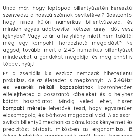
Unod már, hogy laptopod billentyűzetén keresztül
szenvedsz a hosszú számok bevitelével? Bosszantó,
hogy nincs külön numerikus billentyűzeted, és
minden egyes adatbevitel kétszer annyi időt vesz
igénybe? Vagy talán a helyhiány miatt nem találtál
még egy kompakt, hordozható megoldást? Ne
aggódj tovább, mert a 2.4G numerikus billentyűzet
mindezeket a gondokat megoldja, és még ennél is
többet nyújt!
Ez a zseniális kis eszköz nemcsak hihetetlenül
praktikus, de az életedet is megkönnyíti. A
2.4GHz-
es vezeték nélküli kapcsolatnak
köszönhetően
elfelejtheted a bosszantó kábeleket és a helyhez
kötött használatot. Mindig veled lehet, hiszen
kompakt mérete
lehetővé teszi, hogy egyszerűen
elcsomagold, és bárhova magaddal vidd. A scissor-
switch billentyű mechanika bámulatos kényelmet és
precizitást biztosít, miközben az ergonomikus, 15