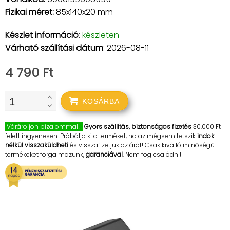
Fizikai méret:
85x140x20 mm
Készlet információ
:
készleten
Várható szállítási dátum
: 2026-08-11
4 790 Ft
KOSÁRBA
Várároljon bizalommal!
Gyors szállítás, biztonságos fizetés
30.000 Ft
felett ingyenesen. Próbálja ki a terméket, ha az mégsem tetszik
indok
nélkül visszaküldheti
és visszafizetjük az árát! Csak kiválló minőségű
termékeket forgalmazunk,
garanciával
. Nem fog csalódni!