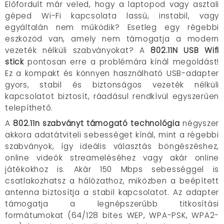
Előfordult már veled, hogy a laptopod vagy asztali
géped Wi-Fi kapcsolata lassú, instabil, vagy
egyáltalán nem működik? Esetleg egy régebbi
eszközöd van, amely nem támogatja a modern
vezeték nélküli szabványokat? A
802.11N USB Wifi
stick
pontosan erre a problémára kínál megoldást!
Ez a kompakt és könnyen használható USB-adapter
gyors, stabil és biztonságos vezeték nélküli
kapcsolatot biztosít, ráadásul rendkívül egyszerűen
telepíthető.
A
802.11n szabványt támogató technológia
négyszer
akkora adatátviteli sebességet kínál, mint a régebbi
szabványok, így ideális választás böngészéshez,
online videók streameléséhez vagy akár online
játékokhoz is. Akár 150 Mbps sebességgel is
csatlakozhatsz a hálózathoz, miközben a beépített
antenna biztosítja a stabil kapcsolatot. Az adapter
támogatja a legnépszerűbb titkosítási
formátumokat (64/128 bites WEP, WPA-PSK, WPA2-