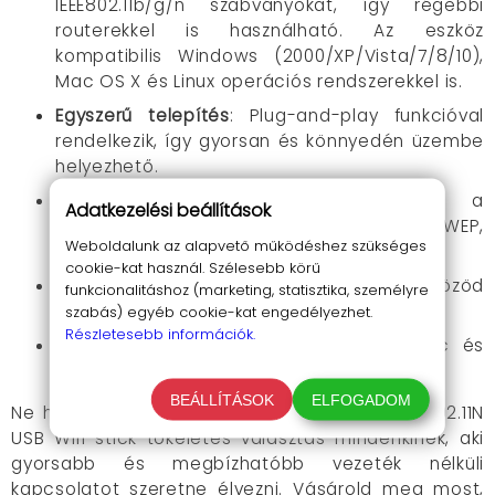
IEEE802.11b/g/n szabványokat, így régebbi
routerekkel is használható. Az eszköz
kompatibilis Windows (2000/XP/Vista/7/8/10),
Mac OS X és Linux operációs rendszerekkel is.
Egyszerű telepítés
: Plug-and-play funkcióval
rendelkezik, így gyorsan és könnyedén üzembe
helyezhető.
Biztonságos kapcsolat
: Támogatja a
Adatkezelési beállítások
legmodernebb titkosítási protokollokat (WEP,
Weboldalunk az alapvető működéshez szükséges
WPA/WPA2).
cookie-kat használ. Szélesebb körű
Energiatakarékos működés
: Kíméli az eszközöd
funkcionalitáshoz (marketing, statisztika, személyre
akkumulátorát vagy energiafogyasztását.
szabás) egyéb cookie-kat engedélyezhet.
Részletesebb információk.
Többféle üzemmód
: Használható Ad-Hoc és
Infrastructure módban is.
BEÁLLÍTÁSOK
ELFOGADOM
Ne hagyd ki ezt az elbűvölő lehetőséget! A 802.11N
USB Wifi stick tökéletes választás mindenkinek, aki
gyorsabb és megbízhatóbb vezeték nélküli
kapcsolatot szeretne élvezni. Vásárold meg most,