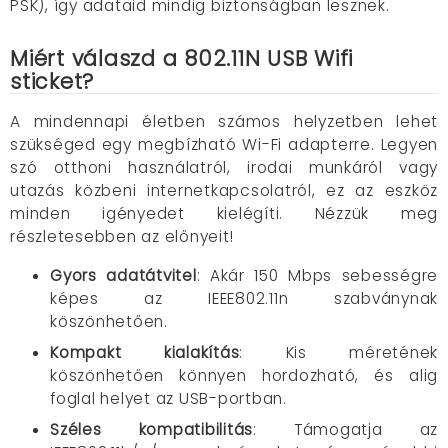
PSK), így adataid mindig biztonságban lesznek.
Miért válaszd a 802.11N USB Wifi
sticket?
A mindennapi életben számos helyzetben lehet
szükséged egy megbízható Wi-Fi adapterre. Legyen
szó otthoni használatról, irodai munkáról vagy
utazás közbeni internetkapcsolatról, ez az eszköz
minden igényedet kielégíti. Nézzük meg
részletesebben az előnyeit!
Gyors adatátvitel
: Akár 150 Mbps sebességre
képes az IEEE802.11n szabványnak
köszönhetően.
Kompakt kialakítás
: Kis méretének
köszönhetően könnyen hordozható, és alig
foglal helyet az USB-portban.
Széles kompatibilitás
: Támogatja az