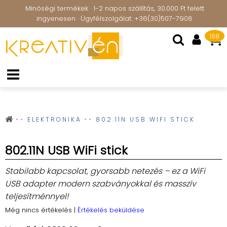
Minőségi termékek · 1-2 napos szállítás, 30.000 Ft felett
ingyenesen · Ügyfélszolgálat: +36(30)507-7908
168
ELEKTRONIKA
802.11N USB WIFI STICK
802.11N USB WiFi stick
Stabilabb kapcsolat, gyorsabb netezés – ez a WiFi
USB adapter modern szabványokkal és masszív
teljesítménnyel!
Még nincs értékelés
|
Értékelés beküldése