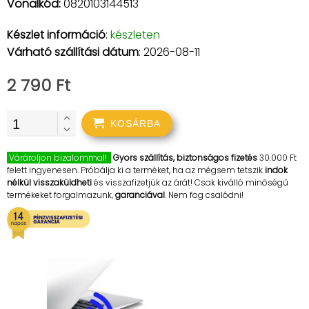
Vonalkód:
0820103144513
Készlet információ
:
készleten
Várható szállítási dátum
: 2026-08-11
2 790 Ft
KOSÁRBA
Várároljon bizalommal!
Gyors szállítás, biztonságos fizetés
30.000 Ft
felett ingyenesen. Próbálja ki a terméket, ha az mégsem tetszik
indok
nélkül visszaküldheti
és visszafizetjük az árát! Csak kiválló minőségű
termékeket forgalmazunk,
garanciával
. Nem fog csalódni!