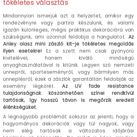
tökéletes választás
Mindannyian ismerjük azt a helyzetet, amikor egy
rendezvényre vagy partira készülünk, és valami
igazán különleges, mégis praktikus dekorációra van
szükségünk, ami azonnal feldobja a hangulatot.
Az
Anley olasz mini zászló kit-je tökéletes megoldás
ilyen esetekre!
Ez a szett nem csak gyönyörű
kivitelével, hanem kiváló minőségű
anyaghasználatával is kitűnik. Legyen szó nemzeti
ünnepről, sporteseményről, vagy bármilyen más
ünneplésről, ezek a zászlók garantáltan feldobják az
esemény légkörét.
Az UV fade resistance
tulajdonságnak köszönhetően színei rendkívül
tartósak, így hosszú távon is megőrzik eredeti
élénkségüket.
A legnagyobb problémát sokszor az jelenti, hogy a
hagyományos dekorációk vagy túl nagyok, vagy
nem elég tartósak a változatos időjárási