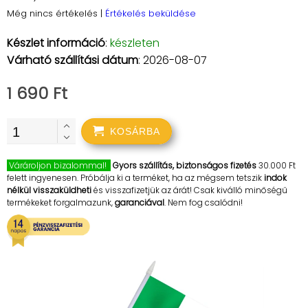
Még nincs értékelés
|
Értékelés beküldése
Készlet információ
:
készleten
Várható szállítási dátum
: 2026-08-07
1 690 Ft
KOSÁRBA
Várároljon bizalommal!
Gyors szállítás, biztonságos fizetés
30.000 Ft
felett ingyenesen. Próbálja ki a terméket, ha az mégsem tetszik
indok
nélkül visszaküldheti
és visszafizetjük az árát! Csak kiválló minőségű
termékeket forgalmazunk,
garanciával
. Nem fog csalódni!