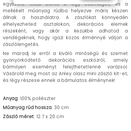
egyszerű. Csak bonts ki egy csomagot, és a
mellékelt műanyag rúdba helyezve máris készen
állnak a használatra. A zászlókat könnyedén
elhelyezheted asztalokon, dekorációs elemek
részeként, vagy akár a kezükbe adhatod a
vendégeknek, hogy igazi közös élménnyé váljon a
zászlólengetés.
Ne maradj le erről a kiváló minőségű és szemet
gyönyörködtető dekorációs eszközről, amely
bármilyen eseményt felejthetetlenné varázsol.
Vásárold meg most az Anley olasz mini zászló kit-et,
és légy részese ennek a bámulatos élménynek!
Anyag
: 100% poliészter
Műanyag rúd hossza
: 30 cm
Zászló méret
: 12.7 x 20 cm