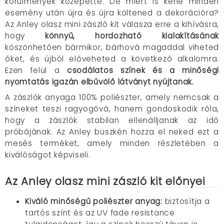
körülmények közepette. De miért is kéne minden
esemény után újra és újra költened a dekorációra?
Az Anley olasz mini zászló kit válasza erre a kihívásra,
hogy
könnyű, hordozható kialakításának
köszönhetően bármikor, bárhová magaddal viheted
őket, és újból előveheted a következő alkalomra.
Ezen felül a
csodálatos színek és a minőségi
nyomtatás igazán elbűvölő látványt nyújtanak.
A zászlók anyaga 100% poliészter, amely nemcsak a
színeket teszi ragyogóvá, hanem gondoskodik róla,
hogy a zászlók stabilan ellenálljanak az idő
próbájának. Az Anley büszkén hozza el neked ezt a
mesés terméket, amely minden részletében a
kiválóságot képviseli.
Az Anley olasz mini zászló kit előnyei
Kiváló minőségű poliészter anyag:
biztosítja a
tartós színt és az UV fade resistance