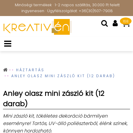
Minőségi termékek · 1-2 napos szállítás, 30.000 Ft felett
ingyenesen · Ügyfélszolgálat: +36(30)507-7908
168
HÁZTARTÁS
ANLEY OLASZ MINI ZÁSZLÓ KIT (12 DARAB)
Anley olasz mini zászló kit (12
darab)
Mini zászló kit, tökéletes dekoráció bármilyen
eseményre! Tartós, UV-álló poliészterből, élénk színek,
könnyen hordozható.