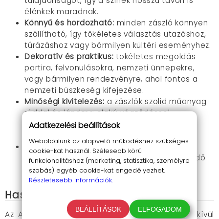
tulajdonságot, így a színek hosszú távon is
élénkek maradnak.
Könnyű és hordozható:
minden zászló könnyen
szállítható, így tökéletes választás utazáshoz,
túrázáshoz vagy bármilyen kültéri eseményhez.
Dekoratív és praktikus:
tökéletes megoldás
partira, felvonulásokra, nemzeti ünnepekre,
vagy bármilyen rendezvényre, ahol fontos a
nemzeti büszkeség kifejezése.
Minőségi kivitelezés:
a zászlók szolid műanyag
rúddal és lándzsa alakú végződéssel
rendelkeznek, ami stabil tartást és elegáns
Adatkezelési beállítások
kinézetet biztosít.
Weboldalunk az alapvető működéshez szükséges
Nagy mennyiség:
egy csomagban 12 zászló
cookie-kat használ. Szélesebb körű
található, így bármilyen eseményre elegendő
funkcionalitáshoz (marketing, statisztika, személyre
mennyiséget biztosít.
szabás) egyéb cookie-kat engedélyezhet.
Részletesebb információk.
Használati útmutató
BEÁLLÍTÁSOK
ELFOGADOM
Az Anley olasz mini zászló kit használata rendkívül