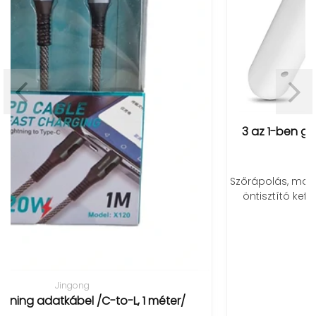
3 az 1-ben gőzölős kisállat fésű és masszírozó
3 990 Ft
Szőrápolás, masszázs és hidratálás egyben – könnyű
öntisztító kefénk minden kedvencednek tökéletes
gondozást nyújt.
/