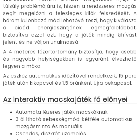
túlsúly problémájára is, hiszen a rendszeres mozgás
segít megelőzni a felesleges kilók felszedését. A
három különböző mód lehetővé teszi, hogy kiválaszd
a cicád energiaszintjének legmegfelelőbbet,
biztosítva ezzel azt, hogy a játék mindig kihívást
jelent és ne váljon unalmassá.
A 4 méteres lézertartomány biztosítja, hogy kisebb
és nagyobb helyiségekben is egyaránt élvezhető
legyen a móka.
Az eszköz automatikus időzítővel rendelkezik, 15 perc
játék után kikapcsol és 1.5 óránként újra bekapcsol.
Az interaktív macskajáték fő előnyei
Automata lézeres játék macskáknak
3 állítható sebességmód: kétféle automatikus
mozgásminta és manuális
Csendes, diszkrét üzemelés