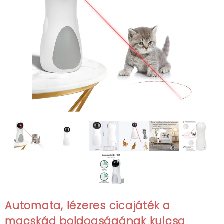
Automata, lézeres cicajáték a
macskád boldogságának kulcsa