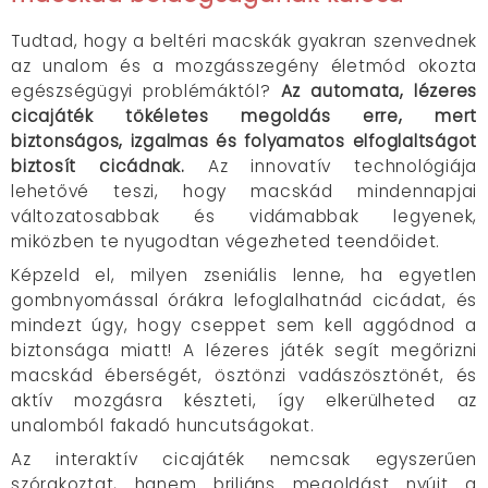
Tudtad, hogy a beltéri macskák gyakran szenvednek
az unalom és a mozgásszegény életmód okozta
egészségügyi problémáktól?
Az automata, lézeres
cicajáték tökéletes megoldás erre, mert
biztonságos, izgalmas és folyamatos elfoglaltságot
biztosít cicádnak.
Az innovatív technológiája
lehetővé teszi, hogy macskád mindennapjai
változatosabbak és vidámabbak legyenek,
miközben te nyugodtan végezheted teendőidet.
Képzeld el, milyen zseniális lenne, ha egyetlen
gombnyomással órákra lefoglalhatnád cicádat, és
mindezt úgy, hogy cseppet sem kell aggódnod a
biztonsága miatt! A lézeres játék segít megőrizni
macskád éberségét, ösztönzi vadászösztönét, és
aktív mozgásra készteti, így elkerülheted az
unalomból fakadó huncutságokat.
Az interaktív cicajáték nemcsak egyszerűen
szórakoztat, hanem briliáns megoldást nyújt a