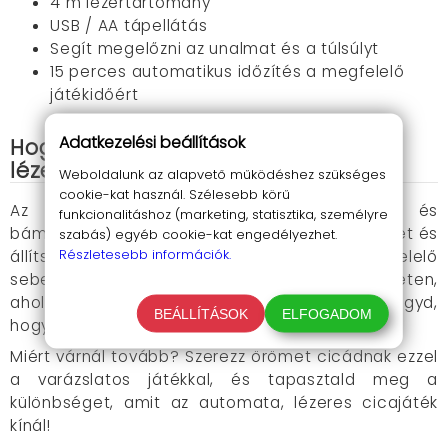
4 m lézertartomány
USB / AA tápellátás
Segít megelőzni az unalmat és a túlsúlyt
15 perces automatikus időzítés a megfelelő
játékidőért
Adatkezelési beállítások
Hogyan használd az automata,
lézeres cicajátékot?
Weboldalunk az alapvető működéshez szükséges
cookie-kat használ. Szélesebb körű
Az eszköz használata igazán egyszerű és
funkcionalitáshoz (marketing, statisztika, személyre
bámulatosan hatékony. Kapcsold be a készüléket és
szabás) egyéb cookie-kat engedélyezhet.
Részletesebb információk.
állítsd be a macskád igényeinek megfelelő
sebességmódot. Helyezd el egy stabil felületen,
ahol a lézer fénye zavartalanul mozoghat, és hagyd,
BEÁLLÍTÁSOK
ELFOGADOM
hogy a cicád élvezze a felfedezést.
Miért várnál tovább? Szerezz örömet cicádnak ezzel
a varázslatos játékkal, és tapasztald meg a
különbséget, amit az automata, lézeres cicajáték
kínál!