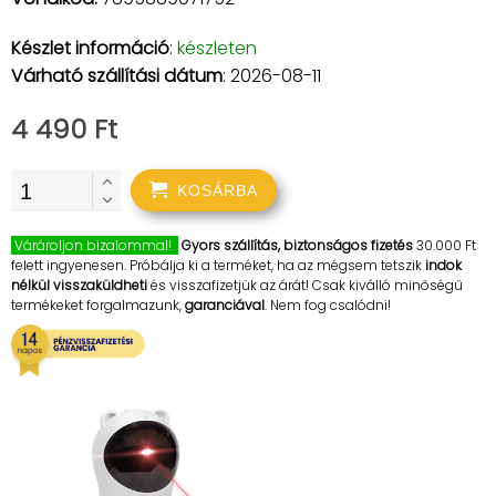
Készlet információ
:
készleten
Várható szállítási dátum
: 2026-08-11
4 490 Ft
KOSÁRBA
Várároljon bizalommal!
Gyors szállítás, biztonságos fizetés
30.000 Ft
felett ingyenesen. Próbálja ki a terméket, ha az mégsem tetszik
indok
nélkül visszaküldheti
és visszafizetjük az árát! Csak kiválló minőségű
termékeket forgalmazunk,
garanciával
. Nem fog csalódni!