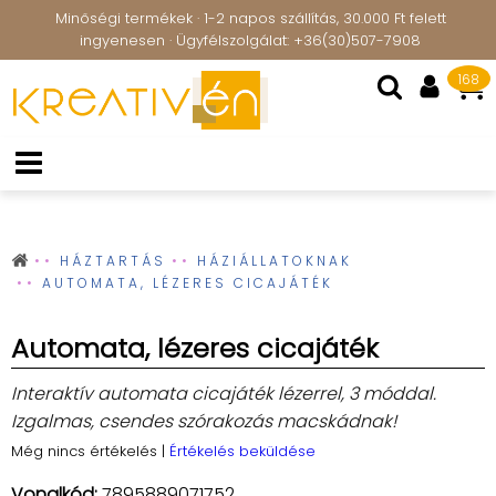
Minőségi termékek · 1-2 napos szállítás, 30.000 Ft felett
ingyenesen · Ügyfélszolgálat: +36(30)507-7908
168
HÁZTARTÁS
HÁZIÁLLATOKNAK
AUTOMATA, LÉZERES CICAJÁTÉK
Automata, lézeres cicajáték
Interaktív automata cicajáték lézerrel, 3 móddal.
Izgalmas, csendes szórakozás macskádnak!
Még nincs értékelés
|
Értékelés beküldése
Vonalkód:
7895889071752