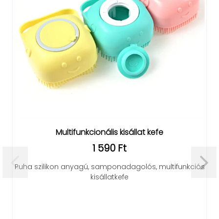
Multifunkcionális kisállat kefe
1 590 Ft
Puha szilikon anyagú, samponadagolós, multifunkciós
kisállatkefe