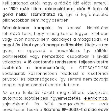
kell tartanod attól, hogy a rádiód idő előtt lemerül:
az
1500 mAh lítium akkumulátorral akár 8 órán át
gond nélkül számíthatsz rá
, így a legfontosabb
pillanatokban sem hagy cserben.
Bámulatosan kompakt
és könnyű kialakítása
lehetővé teszi, hogy mindig kéznél legyen, zsebben
vagy övön hordva sem akadályoz a mozgásban. Az
angol és kínai nyelvű hangutasításokkal
kifejezetten
gyors és egyszerű a használata, így külföldi
partnerekkel vagy nemzetközi csapatban is kiváló
választás. A
16 csatornás rendszerrel teljesen testre
szabható a kommunikáció
, a CTCSS/CDCSS
kódolásnak köszönhetően ráadásul a csatornák
privátak és biztonságosak, így semmi nem zavarja
meg a legfontosabb üzeneteidet sem.
Az extra funkciók között megtalálható vészjelzés,
automata időtúllépési figyelmeztetés,
elemlámpa
,
zajcsökkentő és VOX hangvezérlés – ezek
együttesen teszik a
Baofeng BF-666S-t a piac egyik