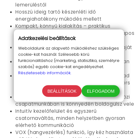
lemerüléstől
Hosszú ideig tartó készenléti idő
energiahatékony működés mellett
Kompakt, könnyű kialakítás – praktikus
hordozhatóság, nem akadályoz a mindennapos
Adatkezelési beállítások
mozgásban
16 programozható csatorna, hogy mindig saját
Weboldalunk az alapvető működéshez szükséges
sávod legyen szabad és privát
cookie-kat használ. Szélesebb körű
funkcionalitáshoz (marketing, statisztika, személyre
CTCSS/CDCSS funkciók a privát és zavartalan
szabás) egyéb cookie-kat engedélyezhet.
beszélgetésekhez, hatékony zajszűréssel
Részletesebb információk.
Vészjelző funkció, amely extra biztonságot ad
veszélyhelyzetben vagy csapathoz való gyors
segítségkéréskor
BEÁLLÍTÁSOK
ELFOGADOM
Angol és kínai hangutasítások, így nemzetközi
csapatmunkában is könnyedén boldogulsz vele
Intuitív kezelőfelület és egyszerű
csatornaváltás, minden helyzetben gyorsan
elérhető kommunikáció
VOX (hangvezérlés) funkció, így kéz használata