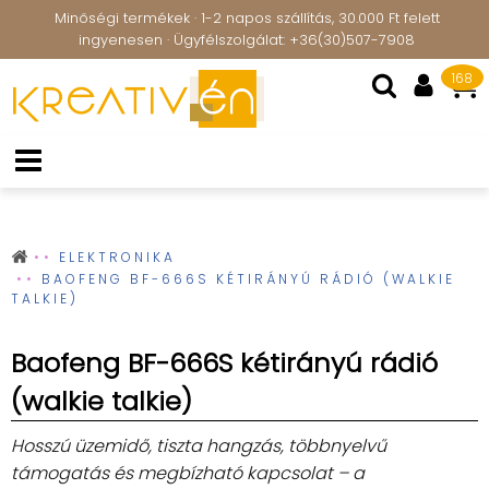
Minőségi termékek · 1-2 napos szállítás, 30.000 Ft felett
ingyenesen · Ügyfélszolgálat: +36(30)507-7908
168
ELEKTRONIKA
BAOFENG BF-666S KÉTIRÁNYÚ RÁDIÓ (WALKIE
TALKIE)
Baofeng BF-666S kétirányú rádió
(walkie talkie)
Hosszú üzemidő, tiszta hangzás, többnyelvű
támogatás és megbízható kapcsolat – a