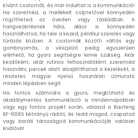
kívánt csatornát, és már indulhat is a kommunikáció!
Ha szeretnéd, a mellékelt csíptetővel könnyedén
rögzítheted az öveden vagy táskádban. A
hangvezérlésnek hála, akkor is könnyedén
használhatod, ha tele a kezed, például szerelés vagy
túrázás közben. A csatornák közötti váltás egy
gombnyomás, a vészjelző pedig egyszerűen
elérhető, ha gyors segítségre lenne szükség. Akár
kezdőként, akár rutinos felhasználóként szeretnéd
használni, percek alatt elsajátíthatod a kezelését, a
részletes magyar nyelvű használati útmutató
minden lépésben segít.
Ha fontos számodra a gyors, megbízható és
akadálymentes kommunikáció a mindennapokban
vagy egy fontos projekt során, válaszd a Baofeng
BF-666S kétirányú rádiót, és tedd magad, csapatod
vagy baráti társaságod kommunikációját valóban
kiválóvá!