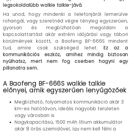
legsokoldalúbb walkie talkie-jává
.
Ha unod, hogy mindenki a telefonjáról lemerülve
rohangál, vagy szeretnéd végre tényleg egyszerűen,
gyorsan és megbízhatóan megoldani a
kapcsolattartást akár extrém időjárási vagy tábori
körülmények között, a Baofeng BF-666S mindent
tud, amire csak szükséged lehet.
Ez az a
kommunikációs eszköz, amihez mindig biztosan
nyúlhatsz, mert nem fog cserben hagyni egy
pillanatra sem.
A Baofeng BF-666S walkie talkie
előnyei, amik egyszerűen lenyűgözőek
Megbízható, folyamatos kommunikáció akár 3
km-es hatótávon, ideális nagyobb területen
vagy városban is
Nagykapacitású, 1500 mAh lítium akkumulátor
akár 8 órás üzemidővel, így nem kell félni a