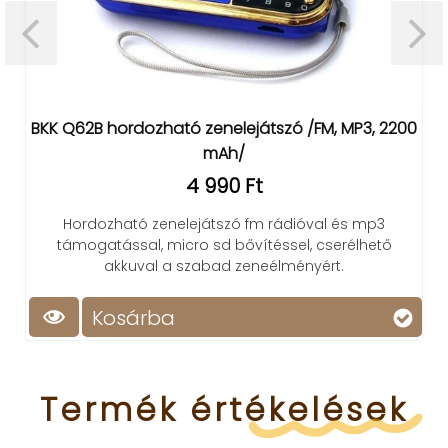
BKK Q62B hordozható zenelejátszó /FM, MP3, 2200
mAh/
4 990 Ft
Hordozható zenelejátszó fm rádióval és mp3
.
támogatással, micro sd bővítéssel, cserélhető
akkuval a szabad zeneélményért.
Kosárba
Termék
értékelések