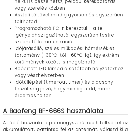
nélkül is beszélhetsz, például kerékpározás
vagy szerelés közben
Asztali töltővel mindig gyorsan és egyszerűen
töltheted
Programozható PC-n keresztül – a te
igényeidhez igazítható, egyszerűen testre
szabható kommunikáció
Időjárásálló, széles működési hőmérsékleti
tartomány (-30°C-tól +60°C-ig), így extrém
körülmények között is megbízható
Beépített LED lámpa a sötétebb helyzetekhez
vagy vészhelyzetben
Időtúllépési (time-out timer) és alacsony
feszültség jelző, hogy mindig tudd, mikor
érdemes tölteni
A Baofeng BF-666S használata
A rádió használata pofonegyszerű: csak töltsd fel az
akkumulátort, pattintsd fel az antennát, válaszd ki a