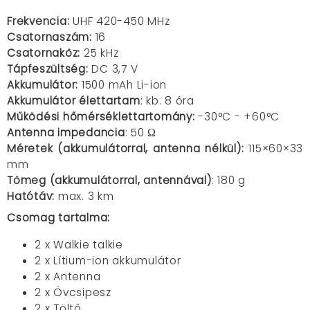
Frekvencia:
UHF 420-450 MHz
Csatornaszám:
16
Csatornaköz:
25 kHz
Tápfeszültség:
DC 3,7 V
Akkumulátor:
1500 mAh Li-ion
Akkumulátor élettartam
: kb. 8 óra
Működési hőmérséklettartomány:
-30°C - +60°C
Antenna impedancia
: 50 Ω
Méretek (akkumulátorral, antenna nélkül):
115×60×33
mm
Tömeg (akkumulátorral, antennával)
: 180 g
Hatótáv:
max. 3 km
Csomag tartalma:
2 x Walkie talkie
2 x Lítium-ion akkumulátor
2 x Antenna
2 x Övcsipesz
2 x Töltő