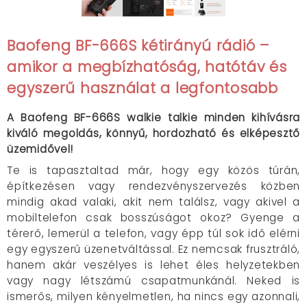
Baofeng BF-666S kétirányú rádió –
amikor a megbízhatóság, hatótáv és
egyszerű használat a legfontosabb
A Baofeng BF-666S walkie talkie minden kihívásra
kiváló megoldás, könnyű, hordozható és elképesztő
üzemidővel!
Te is tapasztaltad már, hogy egy közös túrán,
építkezésen vagy rendezvényszervezés közben
mindig akad valaki, akit nem találsz, vagy akivel a
mobiltelefon csak bosszúságot okoz? Gyenge a
térerő, lemerül a telefon, vagy épp túl sok idő elérni
egy egyszerű üzenetváltással. Ez nemcsak frusztráló,
hanem akár veszélyes is lehet éles helyzetekben
vagy nagy létszámú csapatmunkánál. Neked is
ismerős, milyen kényelmetlen, ha nincs egy azonnali,