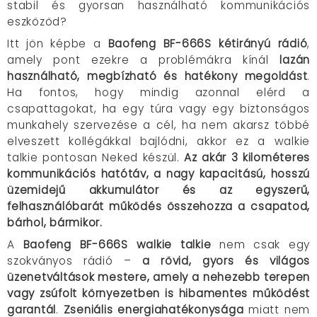
stabil és gyorsan használható kommunikációs
eszközöd?
Itt jön képbe a
Baofeng BF-666S kétirányú rádió
,
amely pont ezekre a problémákra kínál
lazán
használható, megbízható és hatékony megoldást
.
Ha fontos, hogy mindig azonnal elérd a
csapattagokat, ha egy túra vagy egy biztonságos
munkahely szervezése a cél, ha nem akarsz többé
elveszett kollégákkal bajlódni, akkor ez a walkie
talkie pontosan Neked készül.
Az akár 3 kilométeres
kommunikációs hatótáv, a nagy kapacitású, hosszú
üzemidejű akkumulátor és az egyszerű,
felhasználóbarát működés összehozza a csapatod,
bárhol, bármikor.
A
Baofeng BF-666S walkie talkie
nem csak egy
szokványos rádió –
a rövid, gyors és világos
üzenetváltások mestere, amely a nehezebb terepen
vagy zsúfolt környezetben is hibamentes működést
garantál
.
Zseniális energiahatékonysága
miatt nem