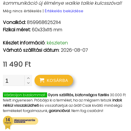
kommunikáció új élménye walkie talkie kulcsszóval!
Még nincs értékelés
|
Értékelés beküldése
Vonalkód:
8599686252114
Fizikai méret:
60x33x115 mm
Készlet információ
:
készleten
Várható szállítási dátum
: 2026-08-07
11 490 Ft
KOSÁRBA
Várároljon bizalommal!
Gyors szállítás, biztonságos fizetés
30.000 Ft
felett ingyenesen. Próbálja ki a terméket, ha az mégsem tetszik
indok
nélkül visszaküldheti
és visszafizetjük az árát! Csak kiválló minőségű
termékeket forgalmazunk,
garanciával
. Nem fog csalódni!