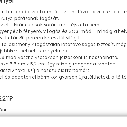
őnyei
n tartanod a zseblámpát. Ez lehetővé teszi a szabad m
 kutya pórázának fogását.
z el a kirándulások során, még éjszaka sem.
, gyengébb fényerő, villogás és SOS-mód – mindig a hel
vel akár 80 percen keresztül világít.
ó teljesítmény kifogástalan látótávolságot biztosít, mé
s jobbkezeseknek is kényelmes.
OS mód vészhelyzetekben jelzésként is használható.
sze 5,5 cm x 5,2 cm, így mindig magaddal viheted.
szív textil szíj a hosszú élettartamért.
el és adapterrel bármikor gyorsan újratöltheted, a tölt
211?
önni:
már nem a telefonoddal kell világítanod, így szabad kez