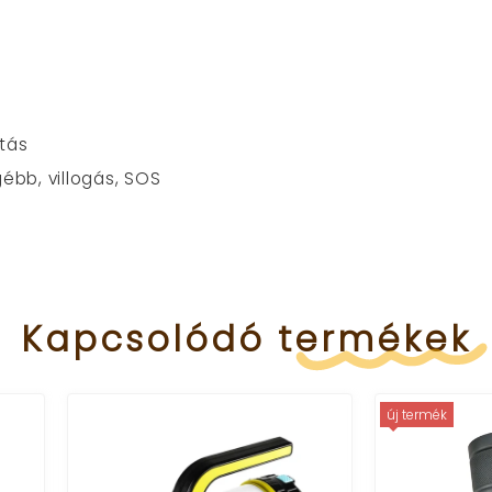
ítás
gébb, villogás, SOS
Kapcsolódó
termékek
új termék