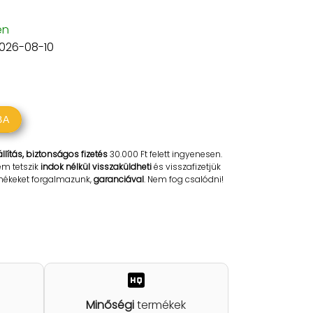
en
2026-08-10
BA
llítás, biztonságos fizetés
30.000 Ft felett ingyenesen.
em tetszik
indok nélkül visszaküldheti
és visszafizetjük
rmékeket forgalmazunk,
garanciával
. Nem fog csalódni!
Minőségi
termékek