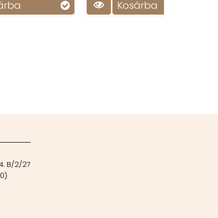
Kosárba
Ko
4. B/2/27
00)