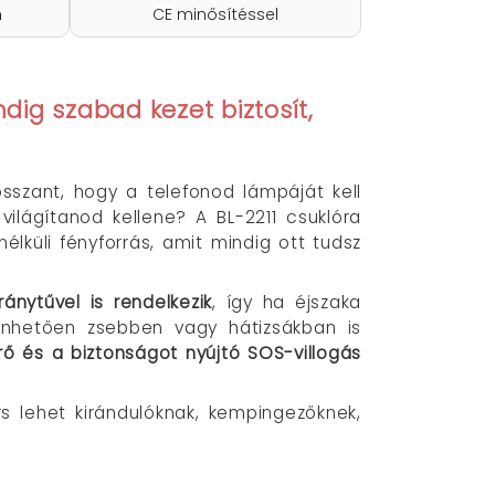
n
CE minősítéssel
dig szabad kezet biztosít,
osszant, hogy a telefonod lámpáját kell
ilágítanod kellene? A BL-2211 csuklóra
lküli fényforrás, amit mindig ott tudsz
iránytűvel is rendelkezik
, így ha éjszaka
zönhetően zsebben vagy hátizsákban is
ő és a biztonságot nyújtó SOS-villogás
rs lehet kirándulóknak, kempingezőknek,