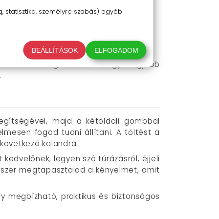
em kell bajlódnod a lámpával.
 statisztika, személyre szabás) egyéb
ban is segít.
lzést adsz vele.
mert mindig pontosan oda világít,
BEÁLLÍTÁSOK
ELFOGADOM
znél lévő megoldás. Ez az egyik legjobb
.
segítségével, majd a kétoldali gombbal
esen fogod tudni állítani. A töltést a
 következő kalandra.
kedvelőnek, legyen szó túrázásról, éjjeli
egyszer megtapasztalod a kényelmet, amit
egy megbízható, praktikus és biztonságos