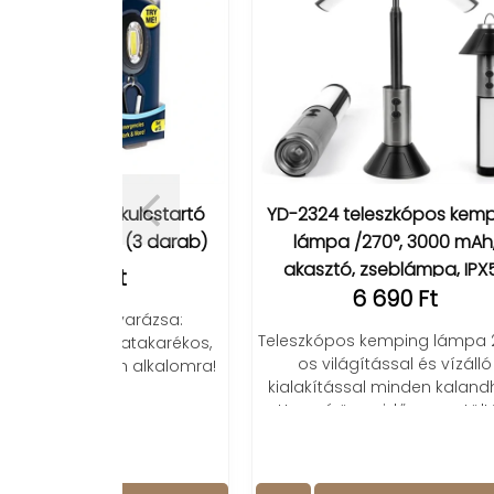
kulcstartó
YD-2324 teleszkópos kemping
HC-
 (3 darab)
lámpa /270°, 3000 mAh,
akasztó, zseblámpa, IPX5/
t
6 690 Ft
 varázsa:
Újr
Teleszkópos kemping lámpa 270°-
iatakarékos,
zs
os világítással és vízálló
en alkalomra!
kialakítással minden kalandhoz!
Hosszú üzemidő, gyors töltés!