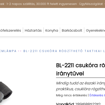
k · 1-2 napos szállítás, 30.000 Ft felett ingyenesen · Ügyfélszolgála
ófelszerelés
Háztartás
Konyha
Barkácsbolt
Gyerekekn
LEMLÁMPA
BL-2211 CSUKÓRA RÖGZÍTHETŐ TAKTIKAI 
BL-2211 csukóra r
iránytűvel
Mindig tudd az északi irány
praktikus, csuklóra rögzít
Még nincs értékelés
|
Értékelés
Vonalkód:
7891688522112