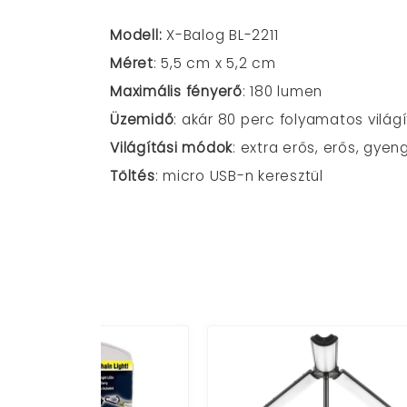
Modell:
X-Balog BL-2211
Méret
: 5,5 cm x 5,2 cm
Maximális fényerő
: 180 lumen
Üzemidő
: akár 80 perc folyamatos világ
Világítási módok
: extra erős, erős, gyen
Töltés
: micro USB-n keresztül