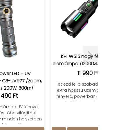
KH-W515 nagy fényerejű
LED-es tölt
elemlámpa /1200LM, 6000 mAh/
állíth
11 990 Ft
zoom,
Fedezd fel a szabadság fényét:
Fedezd fel a
/
extra hosszú üzemidő, brutális
fényben a na
fényerő, powerbank funkció és
kemp
vízállóság egy kompakt
yel,
zseblámpában!
ási
etben