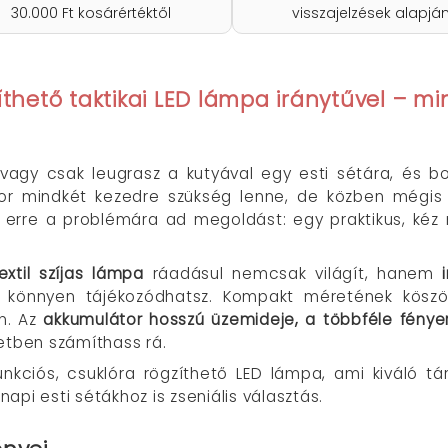
30.000 Ft kosárértéktől
visszajelzések alapjá
íthető taktikai LED lámpa iránytűvel – min
, vagy csak leugrasz a kutyával egy esti sétára, és b
r mindkét kezedre szükség lenne, de közben mégis v
 erre a problémára ad megoldást: egy praktikus, kéz né
xtil szíjas lámpa
ráadásul nemcsak világít, hanem
sz, könnyen tájékozódhatsz. Kompakt méretének kös
an. Az
akkumulátor hosszú üzemideje, a többféle fényer
etben számíthass rá.
unkciós, csuklóra rögzíthető LED lámpa, ami kiváló tá
pi esti sétákhoz is zseniális választás.