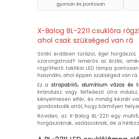
gyorsan és pontosan
X-Balog BL-2211 csuklóra rögz
ahol csak szükséged van rá
Sötét erdőben túrázol, éjjel horgászol
szorongatnod? Ismerős az érzés, amiko
rögzíthető taktikai LED lámpa pontosan
használni, ahol éppen szükséged van rá.
Ez a
strapabíró, alumínium vázas és te
kirándulsz vagy felfedező útra indul
kényelmesen elfér, és mindig kéznél v
gondoskodik arról, hogy bármilyen helyz
Röviden, az X-Balog BL-2211 egy multif
horgászoknak, vadászoknak, de a hétközna