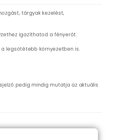
ozgást, tárgyak kezelést,
yzethez igazíthatod a fényerőt.
g a legsötétebb környezetben is.
ésjelző pedig mindig mutatja az aktuális
ed marad.