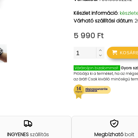
Készlet információ
:
készlet
Várható szállítási dátum
: 
5 990 Ft
KOSÁR
Várároljon bizalommal!
Gyors szá
Próbálja ki a terméket, ha az mégs
az árát! Csak kiválló minőségű te
INGYENES
szállítás
Megbízható
bolt