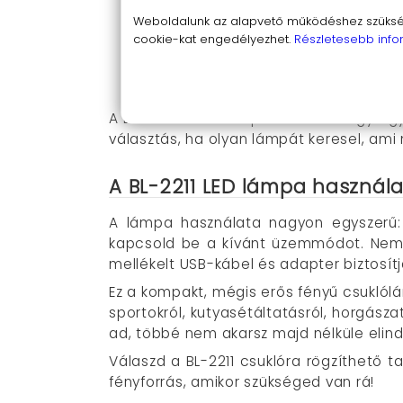
Horgászat közben nagy előny, hogy 
Weboldalunk az alapvető működéshez szüksége
Túrázásnál és kempingezésnél nemcs
cookie-kat engedélyezhet.
Részletesebb info
Vészhelyzetben a villogó és SOS üz
Ha dolgozol a kertben, a műhelyben
amerre a kezed fordul.
A BL-2211 csuklólámpa nemcsak egy egys
választás, ha olyan lámpát keresel, ami
A BL-2211 LED lámpa használ
A lámpa használata nagyon egyszerű: c
kapcsold be a kívánt üzemmódot. Nem s
mellékelt USB-kábel és adapter biztosítj
Ez a kompakt, mégis erős fényű csuklólám
sportokról, kutyasétáltatásról, horgász
ad, többé nem akarsz majd nélküle elindu
Válaszd a BL-2211 csuklóra rögzíthető t
fényforrás, amikor szükséged van rá!