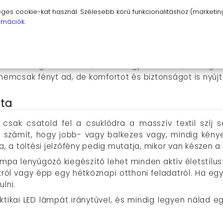
miközben szerelékeket pakolsz vagy halat emelsz ki, n
s cookie-kat használ. Szélesebb körű funkcionalitáshoz (marketing,
ak világít, de az iránytű a helyes útvonal megtalálásá
rmációk.
emmód életet menthet, hiszen messziről észrevehető je
 vagy akár a padláson, szintén varázslatos kiegészítő, 
zerű világítási eszköz, hanem egy sokoldalú, mindig ké
 nemcsak fényt ad, de komfortot és biztonságot is nyújt
ata
sak csatold fel a csuklódra a masszív textil szíj 
zámít, hogy jobb- vagy balkezes vagy, mindig kényelm
a, a töltési jelzőfény pedig mutatja, mikor van készen a
pa lenyűgöző kiegészítő lehet minden aktív életstílust 
atról vagy épp egy hétköznapi otthoni feladatról. Ha 
lni.
aktikai LED lámpát iránytűvel, és mindig legyen nálad 