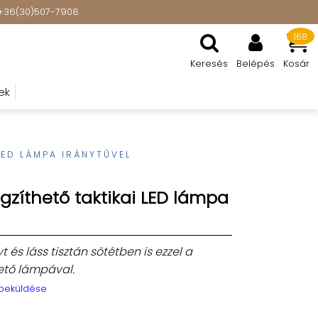
t: +36(30)507-7908
168
Keresés
Belépés
Kosár
ek
LED LÁMPA IRÁNYTŰVEL
ögzíthető taktikai LED lámpa
t és láss tisztán sötétben is ezzel a
hető lámpával.
 beküldése