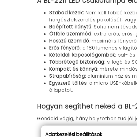
A BL-2211 LED csuklólámpa el
Szabad kezek:
Nem kell többé kézbe
horgászfelszerelés pakolását, vagy
Beépített iránytű
: Soha nem téveds
Ötféle üzemmód
: extra erős, erős
Hosszú üzemidő
: maximális fényerő
Erős fényerő
: a 180 lumenes világít
Kétoldali kapcsológombok
: bal- é
Többrétegű biztonság:
villogó és S
Kompakt és könnyű
: mérete mindös
Strapabíróság:
alumínium ház és mas
Egyszerű töltés
: a micro USB-kábell
állapotot.
Hogyan segíthet neked a BL-2
Gondold végig, hány helyzetben tud jól j
Este, amikor sétáltatod a kutyát, 
Adatkezelési beállítások