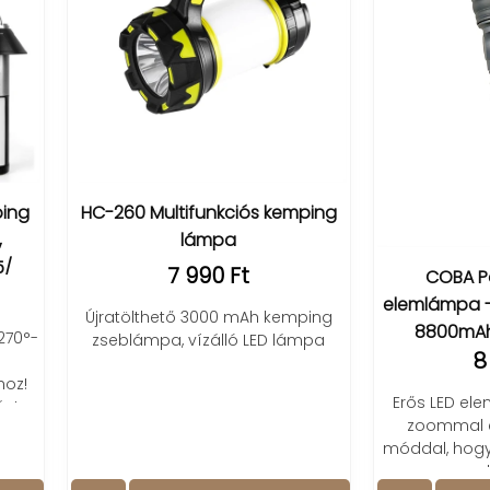
260 Multifunkciós kemping
lámpa
7 990 Ft
COBA Power LED + UV
elemlámpa - CB-UV977 /
atölthető 3000 mAh kemping
8800mAh, 200W, 300m
eblámpa, vízálló LED lámpa
8 490 Ft
Erős LED elemlámpa UV fénn
zoommal és több világít
móddal, hogy minden helyz
magabiztosan láss.