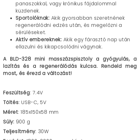
panaszokkal, vagy krónikus fájdalommal
küzdenek.
Sportolóknak:
Akik gyorsabban szeretnének
regenerálódni edzés után, és megelőzni a
sérüléseket.
Aktív embereknek:
Akik egy fárasztó nap után
ellazulni és kikapcsolódni vágynak.
A BLD-328 mini masszázspisztoly a gyógyulás, a
lazítás és a regenerálódás kulcsa. Rendeld meg
most, és érezd a változást!
Feszültség
: 7.4V
Töltés
: USB-C, 5V
Méret
: 185x150x58 mm
Súly:
900 g
Teljesítmény
: 30W