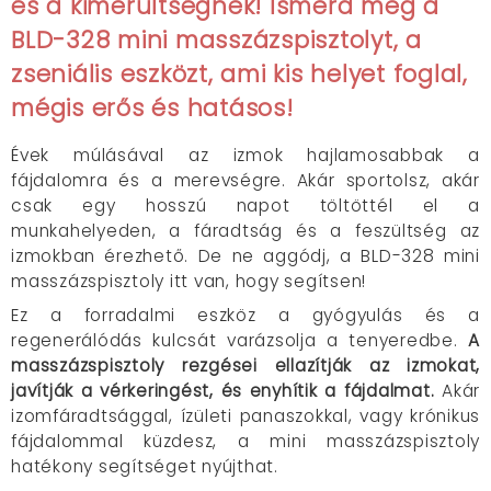
és a kimerültségnek! Ismerd meg a
BLD-328 mini masszázspisztolyt, a
zseniális eszközt, ami kis helyet foglal,
mégis erős és hatásos!
Évek múlásával az izmok hajlamosabbak a
fájdalomra és a merevségre. Akár sportolsz, akár
csak egy hosszú napot töltöttél el a
munkahelyeden, a fáradtság és a feszültség az
izmokban érezhető. De ne aggódj, a BLD-328 mini
masszázspisztoly itt van, hogy segítsen!
Ez a forradalmi eszköz a gyógyulás és a
regenerálódás kulcsát varázsolja a tenyeredbe.
A
masszázspisztoly rezgései ellazítják az izmokat,
javítják a vérkeringést, és enyhítik a fájdalmat.
Akár
izomfáradtsággal, ízületi panaszokkal, vagy krónikus
fájdalommal küzdesz, a mini masszázspisztoly
hatékony segítséget nyújthat.