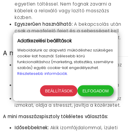
egyetlen töltéssel. Nem fognak zavarni a
kábelek a relaxáló vagy lazító masszázs
közben.
Egyszerűen használható:
A bekapcsolás után
csak a megfelelő fejet és a sebességet kell
kiválasztanod és máris élvezheted a lazítást.
Adatkezelési beállítások
Weboldalunk az alapvető működéshez szükséges
A masszázspisztoly használata
cookie-kat használ. Szélesebb körű
funkcionalitáshoz (marketing, statisztika, személyre
Sportolás előtt bemelegítésre:
Felkészítve az
szabás) egyéb cookie-kat engedélyezhet.
izmokat a terhelésre, és megelőzve a
Részletesebb információk.
sérüléseket.
Sportolás után regenerálódásra:
Gyorsítja a
BEÁLLÍTÁSOK
ELFOGADOM
gyógyulást, enyhíti az izomfáradtságot.
Egy fárasztó nap után relaxációra:
Ellazítja az
izmokat, oldja a stresszt, javítja a közérzetet.
A mini masszázspisztoly tökéletes választás:
Idősebbeknek:
Akik izomfájdalommal, ízületi