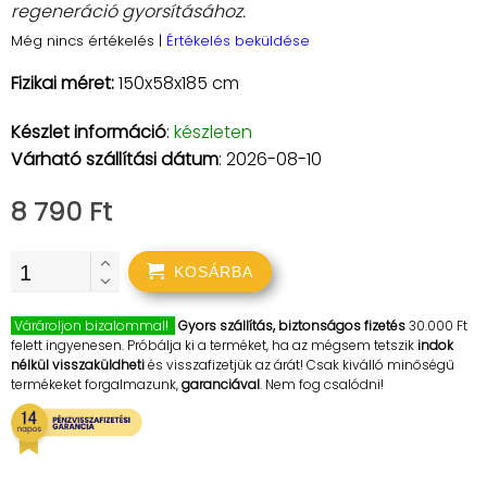
regeneráció gyorsításához.
Még nincs értékelés
|
Értékelés beküldése
Fizikai méret:
150x58x185 cm
Készlet információ
:
készleten
Várható szállítási dátum
: 2026-08-10
8 790 Ft
KOSÁRBA
Várároljon bizalommal!
Gyors szállítás, biztonságos fizetés
30.000 Ft
felett ingyenesen. Próbálja ki a terméket, ha az mégsem tetszik
indok
nélkül visszaküldheti
és visszafizetjük az árát! Csak kiválló minőségű
termékeket forgalmazunk,
garanciával
. Nem fog csalódni!