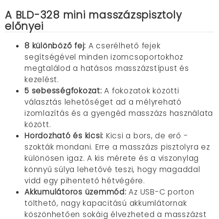
A BLD-328 mini masszázspisztoly
előnyei
8 különböző fej:
A cserélhető fejek
segítségével minden izomcsoportokhoz
megtalálod a hatásos masszázstípust és
kezelést.
5 sebességfokozat:
A fokozatok közötti
választás lehetőséget ad a mélyreható
izomlazítás és a gyengéd masszázs használata
között.
Hordozható és kicsi:
Kicsi a bors, de erő -
szokták mondani. Erre a masszázs pisztolyra ez
különösen igaz. A kis mérete és a viszonylag
könnyű súlya lehetővé teszi, hogy magaddal
vidd egy pihentető hétvégére.
Akkumulátoros üzemmód:
Az USB-C porton
tölthető, nagy kapacitású akkumlátornak
köszönhetően sokáig élvezheted a masszázst