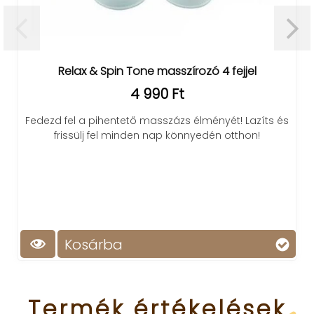
Relax & Spin Tone masszírozó 4 fejjel
4 990 Ft
Fedezd fel a pihentető masszázs élményét! Lazíts és
frissülj fel minden nap könnyedén otthon!
Kosárba
Termék
értékelések