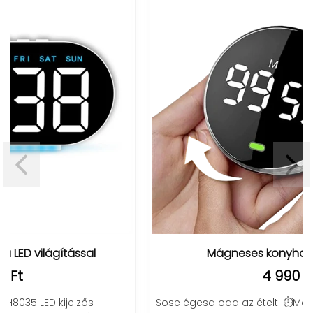
Mágneses konyhai időzítő óra
4 990 Ft
Sose égesd oda az ételt! ⏱️Modern digitális, praktikus