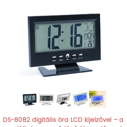
DS-8082 digitális óra LCD kijelzővel – a