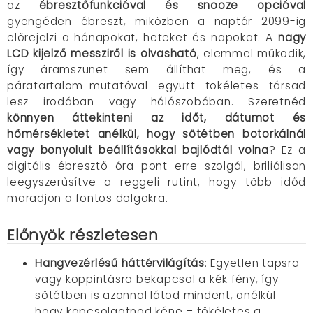
az
ébresztőfunkcióval és snooze opcióval
gyengéden ébreszt, miközben a naptár 2099-ig
előrejelzi a hónapokat, heteket és napokat. A
nagy
LCD kijelző messziről is olvasható
, elemmel működik,
így áramszünet sem állíthat meg, és a
páratartalom-mutatóval együtt tökéletes társad
lesz irodában vagy hálószobában. Szeretnéd
könnyen áttekinteni az időt, dátumot és
hőmérsékletet anélkül, hogy sötétben botorkálnál
vagy bonyolult beállításokkal bajlódtál volna
? Ez a
digitális ébresztő óra pont erre szolgál, briliálisan
leegyszerűsítve a reggeli rutint, hogy több időd
maradjon a fontos dolgokra.
Előnyök részletesen
Hangvezérlésű háttérvilágítás
: Egyetlen tapsra
vagy koppintásra bekapcsol a kék fény, így
sötétben is azonnal látod mindent, anélkül
hogy kapcsolgatnod kéne – tökéletes a