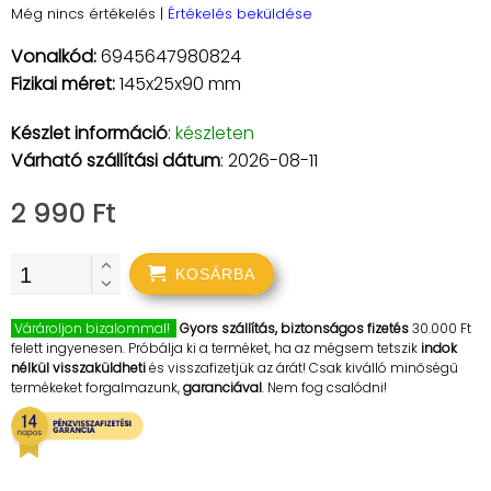
Még nincs értékelés
|
Értékelés beküldése
Vonalkód:
6945647980824
Fizikai méret:
145x25x90 mm
Készlet információ
:
készleten
Várható szállítási dátum
: 2026-08-11
2 990 Ft
KOSÁRBA
Várároljon bizalommal!
Gyors szállítás, biztonságos fizetés
30.000 Ft
felett ingyenesen. Próbálja ki a terméket, ha az mégsem tetszik
indok
nélkül visszaküldheti
és visszafizetjük az árát! Csak kiválló minőségű
termékeket forgalmazunk,
garanciával
. Nem fog csalódni!