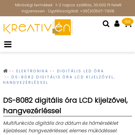
Minőségi termékek · 1-2 napos szállítás, 30.000 Ft felett
ingyenesen · Ügyfélszolgálat: +36(30)507-7908
168
ELEKTRONIKA
DIGITÁLIS LED ÓRA
DS-8082 DIGITÁLIS ÓRA LCD KIJELZŐVEL,
HANGVEZÉRLÉSSEL
DS-8082 digitális óra LCD kijelzővel,
hangvezérléssel
Multifunkciós digitális óra dátum és hőmérséklet
kijelzéssel, hangvezérléssel, elemes működéssel.