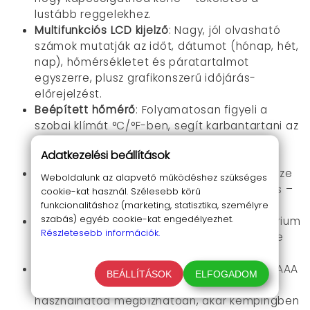
lustább reggelekhez.
Multifunkciós LCD kijelző
: Nagy, jól olvasható
számok mutatják az időt, dátumot (hónap, hét,
nap), hőmérsékletet és páratartalmot
egyszerre, plusz grafikonszerű időjárás-
előrejelzést.
Beépített hőmérő
: Folyamatosan figyeli a
szobai klímát °C/°F-ben, segít karbantartani az
ideális környezetet alvás közben vagy
Adatkezelési beállítások
munkavégzésnél.
Ébresztő
: Gyengéden ébreszt zenével, snooze
Weboldalunk az alapvető működéshez szükséges
funkcióval, hogy ne legyen stresszes a kelés –
cookie-kat használ. Szélesebb körű
ideális, ha változatos hangokra vágysz.
funkcionalitáshoz (marketing, statisztika, személyre
szabás) egyéb cookie-kat engedélyezhet.
Hosszú távú naptár 2099-ig
: Teljes kalendárium
Részletesebb információk.
a hónapokkal, hetekkel és napokkal, soha ne
maradj le fontos eseményről.
Elemről működik áramszünetbiztosan
: 2 db AAA
BEÁLLÍTÁSOK
ELFOGADOM
elem hajtja (nem tartozék), így bárhol
használhatod megbízhatóan, akár kempingben