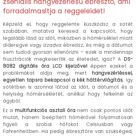
zseniális hangvezérlésű ébresztő, ami
forradalmasítja a reggeleidet!
Képzeld el, hogy reggelente küszködsz a sötét
szobában, matatva keresed a kapcsolót, hogy
legalább lásd az időt, miközben a hőmérséklet miatt
dideregve vagy izzadva ébredsz, és még a dátumot
sem tudod gyorsan ellenőrizni – ezek a mindennapi
frusztrációk megkeserítik az életedet, igaz? A
DS-
8082 digitális óra LCD kijelzővel
éppen ezeket a
problémákat oldja meg, mert
hangvezérléssel,
egyetlen tapsra bekapcsol a kék háttérvilágítás
, így
sötétben is azonnal látod az időt, a dátumot és a
helyiség hőmérsékletét, anélkül hogy felkelnél az
ágyból.
Ez a
multifunkciós asztali óra
nem csak pontos időt
mutat, hanem beépített hőmérővel folyamatosan
figyeli a szobai hőfokot Celsiusban vagy
Fahrenheitben. Ha pedig ébresztőre van szükséged,