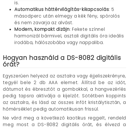
is.
Automatikus háttérvilágítás-kikapcsolás
: 5
másodperc után elmegy a kék fény, spórolós
és nem zavarja az alvást.
Modern, kompakt dizájn
: Fekete színnel
harmonizál bármivel, asztali digitális óra ideális
irodába, hálószobába vagy nappaliba.
Hogyan használd a DS-8082 digitális
órát?
Egyszerűen helyezd az asztalra vagy éjjeliszekrényre,
tegyél bele 2 db AAA elemet. Állítsd be az időt,
dátumot és ébresztőt a gombokkal, a hangvezérlés
pedig tapsra aktiválja a kijelzőt. Sötétben koppints
az asztalra, és lásd az összes infót kristálytisztán, a
hőmérséklet pedig automatikusan frissül.
Ne várd meg a következő kaotikus reggelt, rendeld
meg most a DS-8082 digitális órát, és élvezd a