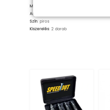
Méretek
: 140 x 140 mm
Anyaga
: alumunium
Szín
: piros
Kiszerelés
: 2 darab