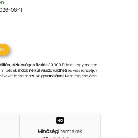
en
2026-08-11
BA
llítás, biztonságos fizetés
30.000 Ft felett ingyenesen.
em tetszik
indok nélkül visszaküldheti
és visszafizetjük
rmékeket forgalmazunk,
garanciával
. Nem fog csalódni!
Minőségi
termékek