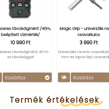
Magic Grip - univerzális racsnis
Magic tape - erős
csavarkulcs
nano ragasz
(3 méte
3 990 Ft
1 590 
Univerzális racsnis csavarkulcs 7-19
mm-es lapos fejű csavarokhoz
Átlátszó, kétoldalas
eltávolítható nano 
konyhai és fürdőszo
Kosárba
Kosárba
Termék
értékelések