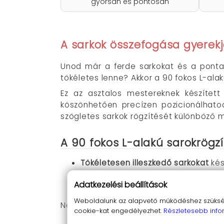
gyorsan és pontosan
A sarkok összefogása gyerekj
Unod már a ferde sarkokat és a pontat
tökéletes lenne? Akkor a 90 fokos L-al
Ez az asztalos mestereknek készítet
köszönhetően precízen pozicionálhat
szögletes sarkok rögzítését különböző 
A 90 fokos L-alakú sarokrögzí
Tökéletesen illeszkedő sarkokat
kés
Gyorsan és egyszerűen
dolgozhats
Adatkezelési beállítások
Mindig professzionális eredményt
é
Weboldalunk az alapvető működéshez szüksége
Ne habozz, rendeld meg most az L-alakú 
cookie-kat engedélyezhet.
Részletesebb info