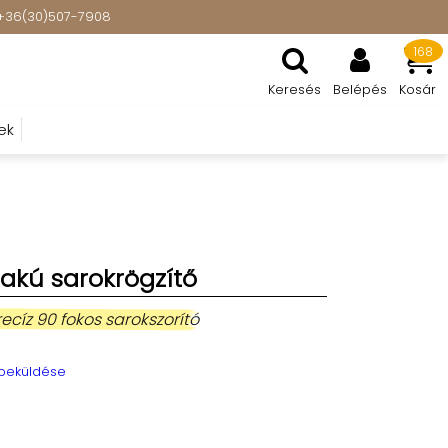
t: +36(30)507-7908
168
Keresés
Belépés
Kosár
ek
lakú sarokrögzítő
ecíz 90 fokos sarokszorító
 beküldése