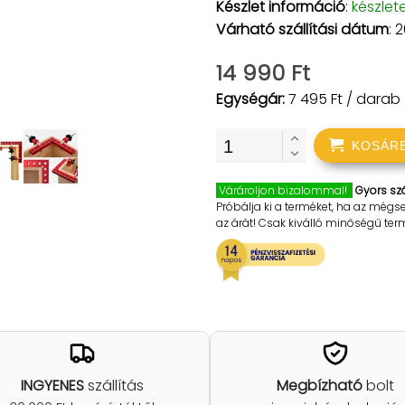
Készlet információ
:
készlet
Várható szállítási dátum
: 
14 990 Ft
Egységár:
7 495 Ft / darab
KOSÁR
Várároljon bizalommal!
Gyors szá
Próbálja ki a terméket, ha az mégs
az árát! Csak kiválló minőségű te
INGYENES
szállítás
Megbízható
bolt