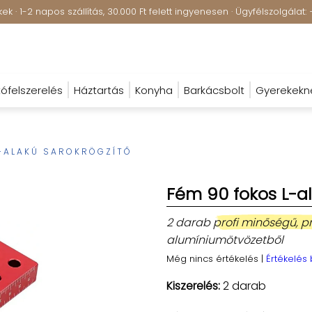
k · 1-2 napos szállítás, 30.000 Ft felett ingyenesen · Ügyfélszolgála
ófelszerelés
Háztartás
Konyha
Barkácsbolt
Gyerekekn
L-ALAKÚ SAROKRÖGZÍTŐ
Fém 90 fokos L-a
2 darab
profi minőségű, pr
alumíniumötvözetből
Még nincs értékelés
|
Értékelés
Kiszerelés:
2 darab