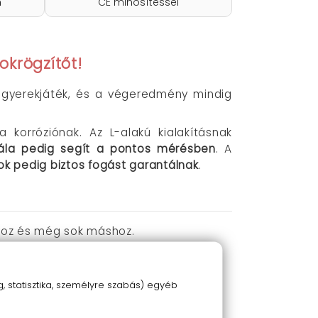
n
CE minősítéssel
okrögzítőt!
e gyerekjáték, és a végeredmény mindig
a korróziónak. Az L-alakú kialakításnak
skála pedig segít a pontos mérésben
. A
ok pedig biztos fogást garantálnak
.
khoz és még sok máshoz.
 statisztika, személyre szabás) egyéb
arázsát!