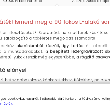
30.000 Ft kosárértéktől
visszajelzések alapjá
áték! Ismerd meg a 90 fokos L-alakú sar
lan illesztéseket? Szeretnéd, ha a bútorok készítés
akú sarokrögzítő a tökéletes megoldás számodra!
t eszköz
alumíniumból készült, így tartós
és ellenáll 
od a munkadarabokat, a
beépített lézergravírozott 
méretű lyukak teszik még egyszerűbbé,
a rögzítő csavar
tő előnyei
zíthetsz dobozokhoz, képkeretekhez, fiókokhoz, polco
z,
időt és energiát takaríthatsz meg
.
rhetsz el, még
kezdő barkácsmesterként
is.
s cookie-kat használ. Szélesebb körű funkcionalitáshoz (marketing,
sarokrögzítőt, és tapasztald meg a tökéletes sarkok v
rmációk.