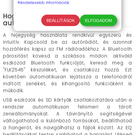
kijelzővel
Részletesebb információk.
Hogyan használd a FLK2545 usb
BEÁLLÍTÁSOK
ELFOGADOM
autórádiót?
A fejegység használata rendkívül egyszerű és
intuitív. Kapcsold be az autórádiót, és azonnal
hozzáférés kapsz az FM rádióadókhoz. A Bluetooth
párositást kövesd a szokásos módon: aktiváld
eszközöd Bluetooth funkcióját, keresd meg a
"FLK2545" készüléket, és csatlakozz hozzá. Ezt
követően automatikusan lejátssza a telefonodról
indított zenéket, és kihangosító funkcióként is
működik.
USB eszközök és SD kártyák csatlakoztatása után a
rendszer automatikusan felismeri a tárolt
zeneállományokat. A távirányító segítségével
váltogathatod a különböző forrásokat, beállíthatod
a hangerőt, és navigálhatsz a fájlok között. Az EQ
beállításokkal testre szabhatod a hangzást ízlésed