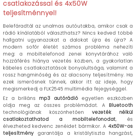
csatlakozással és 4x50W
teljesítménnyel!
Belefáradtál az unalmas autóutakba, amikor csak a
rádió kínálatából választhatsz? Nincs kedved többé
hallgatni ugyanazokat a dalokat újra és újra? A
modern sofőr életét számos probléma nehezíti
meg: a mobiltelefonod zenei könyvtárához való
hozzáférés hiánya vezetés közben, a gyakorlatlan
kábeles csatlakoztatások bonyolultsága, valamint a
rossz hangminőség és az alacsony teljesítmény. Ha
ezek ismerősnek tűnnek, akkor itt az ideje, hogy
megismerkedj a FLK2545 multimédia fejegységgel.
Ez a briliáns
mp3 autórádió
egyetlen eszközben
oldja meg az összes problémádat. A
Bluetooth
technológiának köszönhetően
vezeték nélkül
csatlakoztathatod a mobiltelefonodat
, és
élvezheted kedvenc zenéidet bármikor. A
4x50W-os
teljesítmény
garantálja a kristálytiszta hangzást,