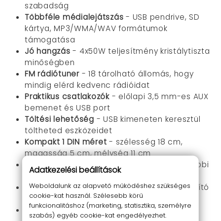
szabadság
Többféle médialejátszás
- USB pendrive, SD
kártya, MP3/WMA/WAV formátumok
támogatása
Jó hangzás
- 4x50W teljesítmény kristálytiszta
minőségben
FM rádiótuner
- 18 tárolható állomás, hogy
mindig elérd kedvenc rádióidat
Praktikus csatlakozók
- előlapi 3,5 mm-es AUX
bemenet és USB port
Töltési lehetőség
- USB kimeneten keresztül
töltheted eszközeidet
Kompakt 1 DIN méret
- szélesség 18 cm,
magasság 5 cm, mélység 11 cm
Egyszerű bővíthetőség
- RCA kimenet további
Adatkezelési beállítások
erősítők csatlakoztatásához
Weboldalunk az alapvető működéshez szükséges
Teljes körű vezérlés
- multifunkciós távirányító
cookie-kat használ. Szélesebb körű
a kényelmes használatért
funkcionalitáshoz (marketing, statisztika, személyre
Modern design
- elegáns fekete szín, LCD
szabás) egyéb cookie-kat engedélyezhet.