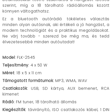
szerint, míg a 18 tárolható rádióállomás között
könnyen váltogathatsz.
Ez a bluetooth autórádió tökéletes választás
minden olyan autósnak, aki értékeli a jó hangzást, a
modern technológiát és a praktikus megoldásokat.
Ne várj tovább - szerezd be még ma, és tedd
élvezetesebbé minden autóutadat!
Model
: FLK-2545
Teljesítmény
: 4 x 50 W
Méret
: 18 x 5 x 11 cm
Támogatott formátumok
: MP3, WMA, WAV
Csatlakozók
: USB, SD kártya, AUX bemenet, RCA
kimenet
Rádió
: FM tuner, 18 tárolható állomás
Kiegészítők
: távirányító, ISO csatlakozós kábel, 1 DIN