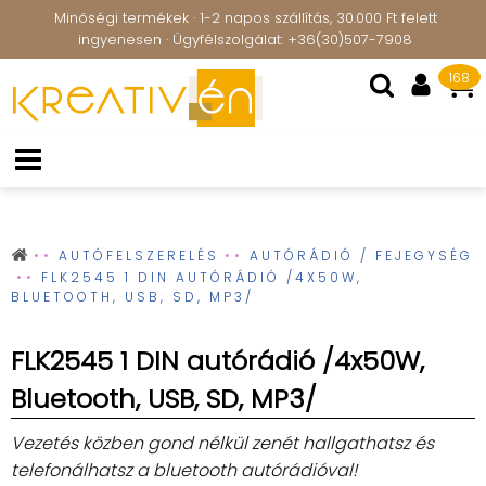
Minőségi termékek · 1-2 napos szállítás, 30.000 Ft felett
ingyenesen · Ügyfélszolgálat: +36(30)507-7908
168
AUTÓFELSZERELÉS
AUTÓRÁDIÓ / FEJEGYSÉG
FLK2545 1 DIN AUTÓRÁDIÓ /4X50W,
BLUETOOTH, USB, SD, MP3/
FLK2545 1 DIN autórádió /4x50W,
Bluetooth, USB, SD, MP3/
Vezetés közben gond nélkül zenét hallgathatsz és
telefonálhatsz a bluetooth autórádióval!