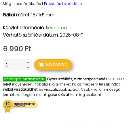
Még nincs értékelés
|
Értékelés beküldése
Fizikai méret:
18x11x5 mm
Készlet információ
:
készleten
Várható szállítási dátum
: 2026-08-11
6 990 Ft
KOSÁRBA
Várároljon bizalommal!
Gyors szállítás, biztonságos fizetés
30.000 Ft
felett ingyenesen. Próbálja ki a terméket, ha az mégsem tetszik
indok
nélkül visszaküldheti
és visszafizetjük az árát! Csak kiválló minőségű
termékeket forgalmazunk,
garanciával
. Nem fog csalódni!