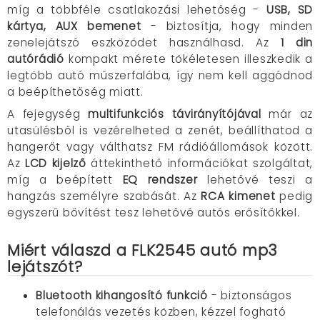
míg a többféle csatlakozási lehetőség -
USB, SD
kártya, AUX bemenet
- biztosítja, hogy minden
zenelejátszó eszközödet használhasd. Az
1 din
autórádió
kompakt mérete tökéletesen illeszkedik a
legtöbb autó műszerfalába, így nem kell aggódnod
a beépíthetőség miatt.
A fejegység
multifunkciós távirányítójával
már az
utasülésből is vezérelheted a zenét, beállíthatod a
hangerőt vagy válthatsz FM rádióállomások között.
Az
LCD kijelző
áttekinthető információkat szolgáltat,
míg a beépített
EQ rendszer
lehetővé teszi a
hangzás személyre szabását. Az
RCA kimenet
pedig
egyszerű bővítést tesz lehetővé autós erősítőkkel.
Miért válaszd a FLK2545 autó mp3
lejátszót?
Bluetooth kihangosító funkció
- biztonságos
telefonálás vezetés közben, kézzel fogható