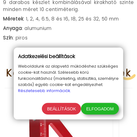
9 darabos készlet kombinálásával kirakható szinte
minden méret 10 centiméterig.
Méretek
: 1, 2, 4, 6.5, 8 és 16, 18, 25 és 32, 50 mm
Anyaga
: alumunium
Szín
: piros
Adatkezelési beállítások
Weboldalunk az alapvető működéshez szükséges
Kapcsolódó
termékek
cookie-kat használ. Szélesebb körű
funkcionalitáshoz (marketing, statisztika, személyre
szabás) egyéb cookie-kat engedélyezhet.
Részletesebb információk.
BEÁLLÍTÁSOK
ELFOGADOM