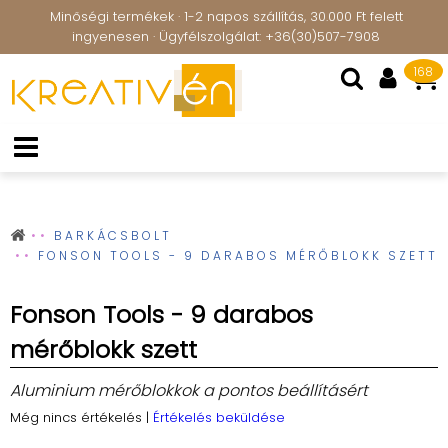
Minőségi termékek · 1-2 napos szállítás, 30.000 Ft felett
ingyenesen · Ügyfélszolgálat: +36(30)507-7908
168
BARKÁCSBOLT
FONSON TOOLS - 9 DARABOS MÉRŐBLOKK SZETT
Fonson Tools - 9 darabos
mérőblokk szett
Aluminium mérőblokkok a pontos beállításért
Még nincs értékelés
|
Értékelés beküldése