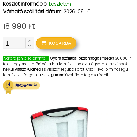
Készlet információ
:
készleten
Várható szállítási dátum
: 2026-08-10
18 990 Ft
KOSÁRBA
Várároljon bizalommal!
Gyors szállítás, biztonságos fizetés
30.000 Ft
felett ingyenesen. Próbálja ki a terméket, ha az mégsem tetszik
indok
nélkül visszaküldheti
és visszafizetjük az árát! Csak kiválló minőségű
termékeket forgalmazunk,
garanciával
. Nem fog csalódni!