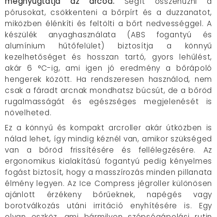
megnyugtatja az arcod.
Segít összehúzni a
pórusokat, csökkenteni a bőrpírt és a duzzanatot,
miközben élénkíti és feltölti a bőrt nedvességgel. A
készülék anyaghasználata (ABS fogantyú és
alumínium hűtőfelület) biztosítja a könnyű
kezelhetőséget és hosszan tartó, gyors lehűlést,
akár 6 °C-ig, ami igen jó eredmény a bőrápoló
hengerek között. Ha rendszeresen használod, nem
csak a fáradt arcnak mondhatsz búcsút, de a bőröd
rugalmasságát és egészséges megjelenését is
növelheted.
Ez a könnyű és kompakt arcroller akár útközben is
nálad lehet, így mindig kéznél van, amikor szükséged
van a bőröd frissítésére és fellélegzésére. Az
ergonomikus kialakítású fogantyú pedig kényelmes
fogást biztosít, hogy a masszírozás minden pillanata
élmény legyen. Az Ice Compress jégroller különösen
ajánlott érzékeny bőrűeknek, napégés vagy
borotválkozás utáni irritáció enyhítésére is. Egy
olyan eszköz, ami bármilyen szépségápolási rutin