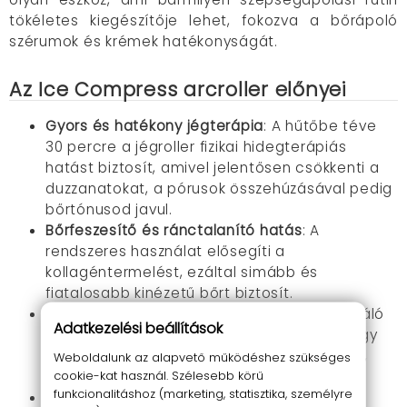
tökéletes kiegészítője lehet, fokozva a bőrápoló
szérumok és krémek hatékonyságát.
Az Ice Compress arcroller előnyei
Gyors és hatékony jégterápia
: A hűtőbe téve
30 percre a jégroller fizikai hidegterápiás
hatást biztosít, amivel jelentősen csökkenti a
duzzanatokat, a pórusok összehúzásával pedig
bőrtónusod javul.
Bőrfeszesítő és ránctalanító hatás
: A
rendszeres használat elősegíti a
kollagéntermelést, ezáltal simább és
fiatalosabb kinézetű bőrt biztosít.
Gyulladáscsökkentő és nyugtató hatás
: Kiváló
Adatkezelési beállítások
megoldás bőrpír, irritáció, égési sérülés vagy
borotválkozás utáni kellemetlenségek ellen,
Weboldalunk az alapvető működéshez szükséges
cookie-kat használ. Szélesebb körű
mivel hűsít és enyhíti a bőr feszültségét.
funkcionalitáshoz (marketing, statisztika, személyre
Hatékony bőrápolási kiegészítő
: Segíti a