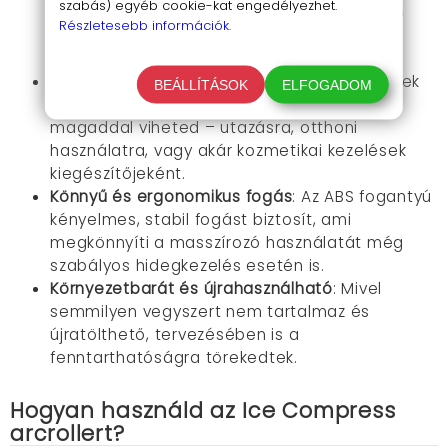
szabás) egyéb cookie-kat engedélyezhet.
kozmetikumok (szérumok, krémek) mélyebb
Részletesebb információk.
felszívódását, így azok hatékonyságát
maximalizálja.
Praktikus és hordozható forma
: Kis méretének
BEÁLLÍTÁSOK
ELFOGADOM
és könnyű súlyának köszönhetően bárhová
magaddal viheted – utazásra, otthoni
használatra, vagy akár kozmetikai kezelések
kiegészítőjeként.
Könnyű és ergonomikus fogás
: Az ABS fogantyú
kényelmes, stabil fogást biztosít, ami
megkönnyíti a masszírozó használatát még
szabályos hidegkezelés esetén is.
Környezetbarát és újrahasználható
: Mivel
semmilyen vegyszert nem tartalmaz és
újratölthető, tervezésében is a
fenntarthatóságra törekedtek.
Hogyan használd az Ice Compress
arcrollert?