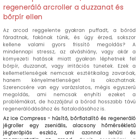
regeneráló arcroller a duzzanat és
bőrpír ellen
Az arcod reggelente gyakran puffadt, a bőröd
fáradtnak, fakónak tűnik, és úgy érzed, sokszor
kellene valami gyors frissítő megoldás? A
mindennapi stressz, az alváshiány, vagy akár a
környezeti hatások miatt gyakran léphetnek fel
bőrpír, duzzanat, vagy irritációs tünetek. Ezek a
kellemetlenségek nemcsak esztétikailag zavaróak,
hanem kényelmetlenséget is okozhatnak.
Szerencsére van egy varázslatos, mégis egyszerű
megoldás, ami nemcsak enyhíti ezeket a
problémákat, de hozzájárul a bőröd hosszabb távú
regenerálódásához és fiatalodásához is.
Az Ice Compress - hűsítő, bőrfiatalító és regeneráló
jégroller egy zseniális, alacsony hőmérsékletű
jégterápiás eszköz, ami azonnal lehűti és