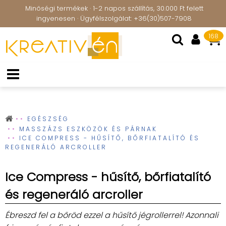
Minőségi termékek · 1-2 napos szállítás, 30.000 Ft felett
ingyenesen · Ügyfélszolgálat: +36(30)507-7908
168
EGÉSZSÉG
MASSZÁZS ESZKÖZÖK ÉS PÁRNAK
ICE COMPRESS - HŰSÍTŐ, BŐRFIATALÍTÓ ÉS
REGENERÁLÓ ARCROLLER
Ice Compress - hűsítő, bőrfiatalító
és regeneráló arcroller
Ébreszd fel a bőröd ezzel a hűsítő jégrollerrel! Azonnali