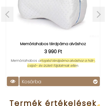
Memóriahabos térdpárna alváshoz
3 990 Ft
Memóriahabos
ortopéd térdpárna alváshoz a hát-,
csípő- és ízületi fájdalmak ellen.
Kosárba
Termék
értékelések