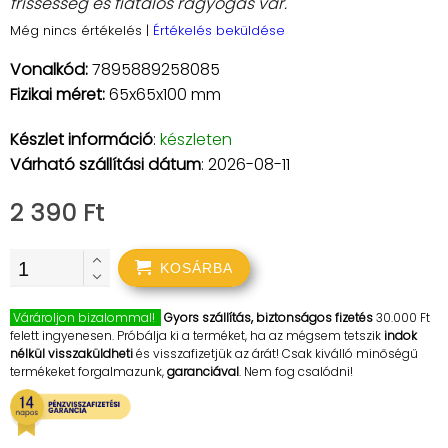
frissesség és fiatalos ragyogás vár.
Még nincs értékelés
|
Értékelés beküldése
Vonalkód:
7895889258085
Fizikai méret:
65x65x100 mm
Készlet információ
:
készleten
Várható szállítási dátum
: 2026-08-11
2 390 Ft
KOSÁRBA
Várároljon bizalommal!
Gyors szállítás, biztonságos fizetés
30.000 Ft
felett ingyenesen. Próbálja ki a terméket, ha az mégsem tetszik
indok
nélkül visszaküldheti
és visszafizetjük az árát! Csak kiválló minőségű
termékeket forgalmazunk,
garanciával
. Nem fog csalódni!