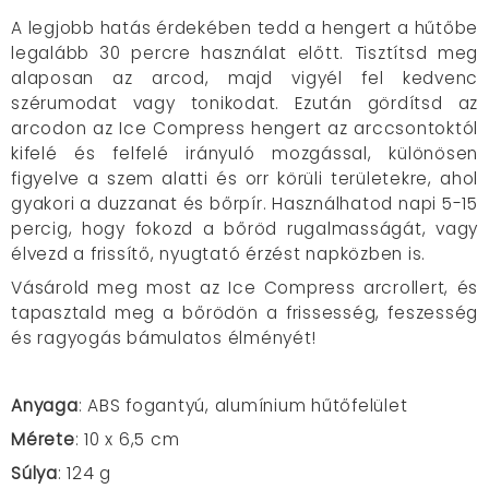
A legjobb hatás érdekében tedd a hengert a hűtőbe
legalább 30 percre használat előtt. Tisztítsd meg
alaposan az arcod, majd vigyél fel kedvenc
szérumodat vagy tonikodat. Ezután gördítsd az
arcodon az Ice Compress hengert az arccsontoktól
kifelé és felfelé irányuló mozgással, különösen
figyelve a szem alatti és orr körüli területekre, ahol
gyakori a duzzanat és bőrpír. Használhatod napi 5-15
percig, hogy fokozd a bőröd rugalmasságát, vagy
élvezd a frissítő, nyugtató érzést napközben is.
Vásárold meg most az Ice Compress arcrollert, és
tapasztald meg a bőrödön a frissesség, feszesség
és ragyogás bámulatos élményét!
Anyaga
: ABS fogantyú, alumínium hűtőfelület
Mérete
: 10 x 6,5 cm
Súlya
: 124 g