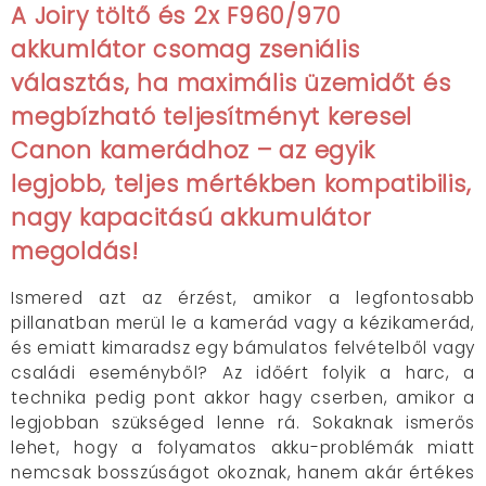
A Joiry töltő és 2x F960/970
akkumlátor csomag zseniális
választás, ha maximális üzemidőt és
megbízható teljesítményt keresel
Canon kamerádhoz –
az egyik
legjobb, teljes mértékben kompatibilis,
nagy kapacitású akkumulátor
megoldás!
Ismered azt az érzést, amikor a legfontosabb
pillanatban merül le a kamerád vagy a kézikamerád,
és emiatt kimaradsz egy bámulatos felvételből vagy
családi eseményből? Az időért folyik a harc, a
technika pedig pont akkor hagy cserben, amikor a
legjobban szükséged lenne rá. Sokaknak ismerős
lehet, hogy a folyamatos akku-problémák miatt
nemcsak bosszúságot okoznak, hanem akár értékes