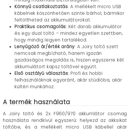
Könnyű csatlakoztatás
: A mellékelt micro USB
kábelnek köszönhetően szinte bárhol, bármikor
feltöltheted az akkumulátorokat.
Praktikus csomagolás
: Két darab akkumulátor
és egy dual töltő – mindez egyetlen szettben,
hogy mindig legyen tartalékod.
Lenyűgöző ár/érték arány
: A Joiry töltő szett
nemcsak megbízható, hanem igazán
gazdaságos megoldás is, hiszen egyszerre két
akkumulátort kapsz töltővel együtt.
Első osztályú választás
: Profi és hobbi
felhasználóknak egyaránt, akár stúdióba, akár
kültéri munkához.
A termék használata
A Joiry töltő és 2x F960/970 akkumlátor csomag
használata rendkívül egyszerű: helyezd az akksikat
töltőbe, és a mellékelt micro USB kábellel akár