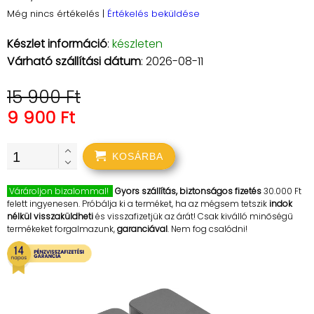
Még nincs értékelés
|
Értékelés beküldése
Készlet információ
:
készleten
Várható szállítási dátum
: 2026-08-11
15 900 Ft
9 900 Ft
KOSÁRBA
Várároljon bizalommal!
Gyors szállítás, biztonságos fizetés
30.000 Ft
felett ingyenesen. Próbálja ki a terméket, ha az mégsem tetszik
indok
nélkül visszaküldheti
és visszafizetjük az árát! Csak kiválló minőségű
termékeket forgalmazunk,
garanciával
. Nem fog csalódni!