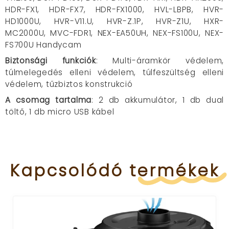
HDR-FX1, HDR-FX7, HDR-FX1000, HVL-LBPB, HVR-
HD1000U, HVR-V11.U, HVR-Z.1P, HVR-Z1U, HXR-
MC2000U, MVC-FDR1, NEX-EA50UH, NEX-FS100U, NEX-
FS700U Handycam
Biztonsági funkciók
: Multi-áramkör védelem,
túlmelegedés elleni védelem, túlfeszültség elleni
védelem, tűzbiztos konstrukció
A csomag tartalma
: 2 db akkumulátor, 1 db dual
töltő, 1 db micro USB kábel
Kapcsolódó
termékek