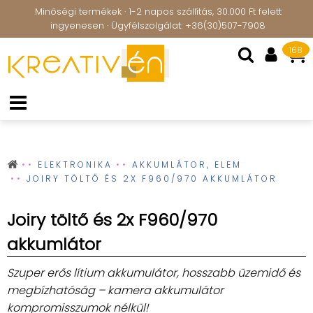
Minőségi termékek · 1-2 napos szállítás, 30.000 Ft felett
ingyenesen · Ügyfélszolgálat: +36(30)507-7908
168
ELEKTRONIKA
AKKUMLÁTOR, ELEM
JOIRY TÖLTŐ ÉS 2X F960/970 AKKUMLÁTOR
Joiry töltő és 2x F960/970
akkumlátor
Szuper erős lítium akkumulátor, hosszabb üzemidő és
megbízhatóság – kamera akkumulátor
kompromisszumok nélkül!