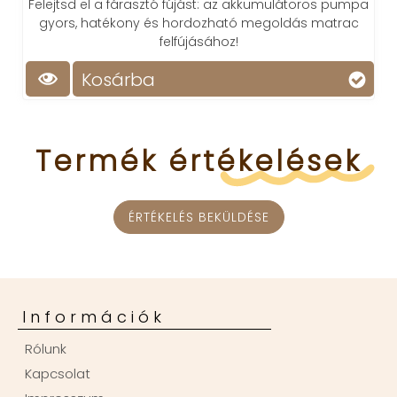
d el a fárasztó fújást: az akkumulátoros pumpa
stílus
, hatékony és hordozható megoldás matrac
felfújásához!
Kosárba
Ko
Termék
értékelések
ÉRTÉKELÉS BEKÜLDÉSE
Információk
Rólunk
Kapcsolat