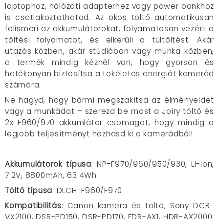
laptophoz, hálózati adapterhez vagy power bankhoz
is csatlakoztathatod. Az okos töltő automatikusan
felismeri az akkumulátorokat, folyamatosan vezérli a
töltési folyamatot, és elkerüli a túltöltést. Akár
utazás közben, akár stúdióban vagy munka közben,
a termék mindig kéznél van, hogy gyorsan és
hatékonyan biztosítsa a tökéletes energiát kamerád
számára.
Ne hagyd, hogy bármi megszakítsa az élményeidet
vagy a munkádat – szerezd be most a Joiry töltő és
2x F960/970 akkumlátor csomagot, hogy mindig a
legjobb teljesítményt hozhasd ki a kamerádból!
Akkumulátorok típusa
: NP-F970/960/950/930, Li-ion,
7.2V, 8800mAh, 63.4Wh
Töltő típusa
: DLCH-F960/F970
Kompatibilitás
: Canon kamera és töltő, Sony DCR-
VX2100, DSR-PD150, DSR-PD170, FDR-AX1, HDR-AX2000,