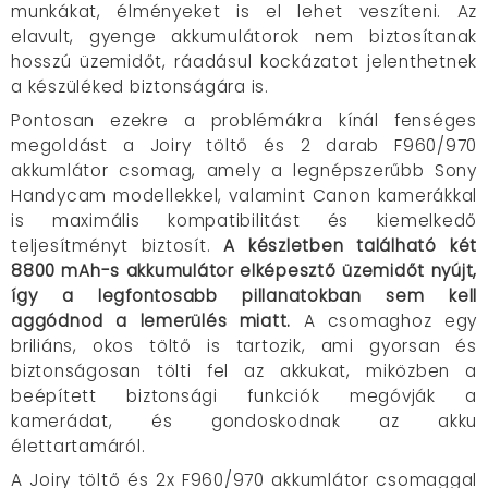
munkákat, élményeket is el lehet veszíteni. Az
elavult, gyenge akkumulátorok nem biztosítanak
hosszú üzemidőt, ráadásul kockázatot jelenthetnek
a készüléked biztonságára is.
Pontosan ezekre a problémákra kínál fenséges
megoldást a Joiry töltő és 2 darab F960/970
akkumlátor csomag, amely a legnépszerűbb Sony
Handycam modellekkel, valamint Canon kamerákkal
is maximális kompatibilitást és kiemelkedő
teljesítményt biztosít.
A készletben található két
8800 mAh-s akkumulátor elképesztő üzemidőt nyújt,
így a legfontosabb pillanatokban sem kell
aggódnod a lemerülés miatt.
A csomaghoz egy
briliáns, okos töltő is tartozik, ami gyorsan és
biztonságosan tölti fel az akkukat, miközben a
beépített biztonsági funkciók megóvják a
kamerádat, és gondoskodnak az akku
élettartamáról.
A Joiry töltő és 2x F960/970 akkumlátor csomaggal