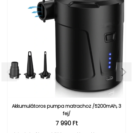
ulátoros pumpa matrachoz /5200mAh, 3
OULUOQ
fej/
7 990 Ft
Prémium m