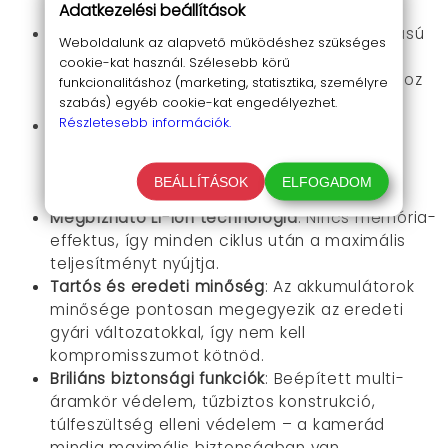
Adatkezelési beállítások
modellekhez is.
Extra hosszú üzemidő
: A 8800 mAh kapacitású
Weboldalunk az alapvető működéshez szükséges
akkumulátorokkal lényegesen tovább
cookie-kat használ. Szélesebb körű
dolgozhatsz, akár egész napos forgatásokhoz
funkcionalitáshoz (marketing, statisztika, személyre
is ideális!
szabás) egyéb cookie-kat engedélyezhet.
Részletesebb információk.
Gyors és biztonságos töltés
: Az okos töltő
folyamatosan figyeli a töltési folyamatot,
megóvja az akkukat a túltöltéstől, a
BEÁLLÍTÁSOK
ELFOGADOM
rövidzárlattól és a túlmelegedéstől.
Megbízható Li-ion technológia
: Nincs memória-
effektus, így minden ciklus után a maximális
teljesítményt nyújtja.
Tartós és eredeti minőség
: Az akkumulátorok
minősége pontosan megegyezik az eredeti
gyári változatokkal, így nem kell
kompromisszumot kötnöd.
Briliáns biztonsági funkciók
: Beépített multi-
áramkör védelem, tűzbiztos konstrukció,
túlfeszültség elleni védelem – a kamerád
mindig maximális biztonságban van.