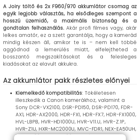
A Joiry töltő és 2x F960/970 akkumlátor csomag az
egyik legjobb választás, ha elsődleges szempont a
hosszú üzemidő, a maximális biztonság és a
gondtalan felhasználás.
Akár profi filmes vagy, akár
lelkes amatőr, ez a szett garantálja, hogy a kamerád
mindig készen áll, amikor te is – nem kell többé
aggódnod a lemerülés miatt, elfelejtheted a
bosszantó megszakításokat és a felesleges
kiadásokat az elavult akkukra.
Az akkumlátor pakk részletes előnyei
Kiemelkedő kompatibilitás
: Tökéletesen
illeszkedik a Canon kamerákhoz, valamint a
Sony DCR-VX2100, DSR-PD150, DSR-PD170, FDR-
AX1, HDR-AX2000, HDR-FX1, HDR-FX7, HDR-FX1000,
HVL-LBPB, HVR-HD1000U, HVR-V11.U, HVR-Z.1P,
HVR-Z1U, HXR-MC2000U, MVC-FDR1, NEX-EA50UH,
NEX-FS100U, NEX-FS700U Handycam