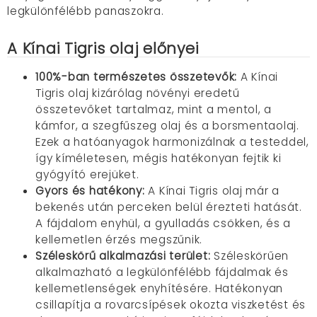
legkülönfélébb panaszokra.
A Kínai Tigris olaj előnyei
100%-ban természetes összetevők:
A Kínai
Tigris olaj kizárólag növényi eredetű
összetevőket tartalmaz, mint a mentol, a
kámfor, a szegfűszeg olaj és a borsmentaolaj.
Ezek a hatóanyagok harmonizálnak a testeddel,
így kíméletesen, mégis hatékonyan fejtik ki
gyógyító erejüket.
Gyors és hatékony:
A Kínai Tigris olaj már a
bekenés után perceken belül érezteti hatását.
A fájdalom enyhül,
a gyulladás csökken,
és a
kellemetlen érzés megszűnik.
Széleskörű alkalmazási terület:
Széleskörűen
alkalmazható a legkülönfélébb fájdalmak és
kellemetlenségek enyhítésére.
Hatékonyan
csillapítja a rovarcsípések okozta viszketést és