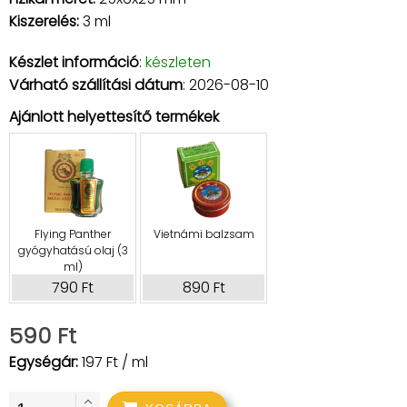
Kiszerelés:
3 ml
Készlet információ
:
készleten
Várható szállítási dátum
: 2026-08-10
Ajánlott helyettesítő termékek
Flying Panther
Vietnámi balzsam
gyógyhatású olaj (3
ml)
790 Ft
890 Ft
590 Ft
Egységár:
197 Ft / ml