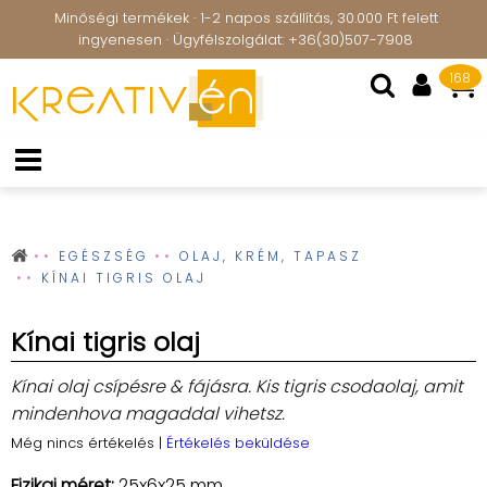
Minőségi termékek · 1-2 napos szállítás, 30.000 Ft felett
ingyenesen · Ügyfélszolgálat: +36(30)507-7908
168
EGÉSZSÉG
OLAJ, KRÉM, TAPASZ
KÍNAI TIGRIS OLAJ
Kínai tigris olaj
Kínai olaj csípésre & fájásra. Kis tigris csodaolaj, amit
mindenhova magaddal vihetsz.
Még nincs értékelés
|
Értékelés beküldése
Fizikai méret:
25x6x25 mm