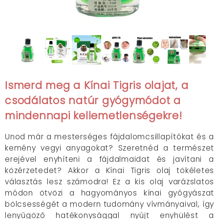
Ismerd meg a Kínai Tigris olajat, a
csodálatos
natúr gyógymódot a
mindennapi kellemetlenségekre!
Unod már a mesterséges fájdalomcsillapítókat és a
kemény vegyi anyagokat? Szeretnéd a természet
erejével enyhíteni a fájdalmaidat és javítani a
közérzetedet? Akkor a Kínai Tigris olaj tökéletes
választás lesz számodra! Ez a kis olaj varázslatos
módon ötvözi a hagyományos kínai gyógyászat
bölcsességét a modern tudomány vívmányaival, így
lenyűgöző hatékonysággal nyújt enyhülést a