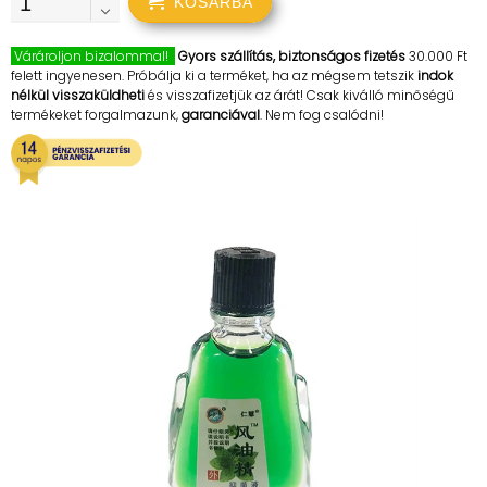
KOSÁRBA
Várároljon bizalommal!
Gyors szállítás, biztonságos fizetés
30.000 Ft
felett ingyenesen. Próbálja ki a terméket, ha az mégsem tetszik
indok
nélkül visszaküldheti
és visszafizetjük az árát! Csak kiválló minőségű
termékeket forgalmazunk,
garanciával
. Nem fog csalódni!