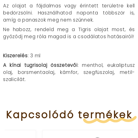
Az olajat a fájdalmas vagy érintett területre kell
bedörzsölni.
Használhatod naponta többször is,
amíg a panaszok meg nem szűnnek.
Ne habozz,
rendeld meg a Tigris olajat most,
és
győződj meg róla magad is a
csodálatos
hatásairól!
Kiszerelés
: 3 ml
A kínai tugrisolaj összetevői
: menthol, eukaliptusz
olaj, borsmentaolaj, kámfor, szegfüszolaj, metil-
szalicilát.
Kapcsolódó
termékek