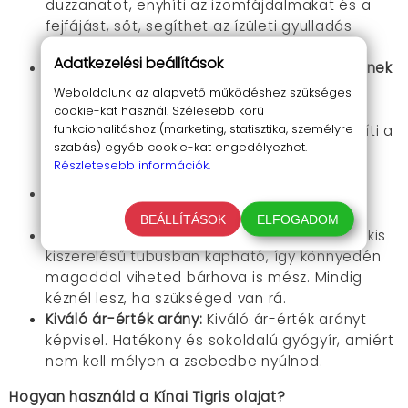
duzzanatot,
enyhíti az izomfájdalmakat és a
fejfájást,
sőt,
segíthet az ízületi gyulladás
tüneteinek enyhítésében is.
Adatkezelési beállítások
Hatékony a megfázás és az allergia tüneteinek
enyhítésében:
A Tigris olaj felső légúti
Weboldalunk az alapvető működéshez szükséges
panaszokra is kiválóan alkalmazható.
A
cookie-kat használ. Szélesebb körű
funkcionalitáshoz (marketing, statisztika, személyre
bedörzsölt olaj megnyitja a légutakat,
enyhíti a
szabás) egyéb cookie-kat engedélyezhet.
köhögést és a torokfájást,
sőt,
segíthet az
Részletesebb információk.
orrdugulás megszüntetésében is.
Kellemes illat:
Kellemes,
frissítő illattal
rendelkezik,
ami nem irritálja az orrot.
BEÁLLÍTÁSOK
ELFOGADOM
Kis méret, könnyen hordozható:
A Tigris olaj kis
kiszerelésű tubusban kapható,
így könnyedén
magaddal viheted bárhova is mész.
Mindig
kéznél lesz,
ha szükséged van rá.
Kiváló ár-érték arány:
Kiváló ár-érték arányt
képvisel.
Hatékony és sokoldalú gyógyír,
amiért
nem kell mélyen a zsebedbe nyúlnod.
Hogyan használd a Kínai Tigris olajat?