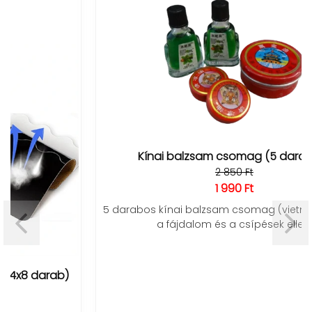
Kínai balzsam csomag (5 darabos)
2 850 Ft
1 990 Ft
5 darabos kínai balzsam csomag (vietnámi & tigris)
a fájdalom és a csípések ellen.