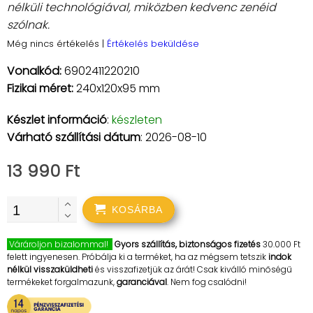
nélküli technológiával, miközben kedvenc zenéid
szólnak.
Még nincs értékelés
|
Értékelés beküldése
Vonalkód:
6902411220210
Fizikai méret:
240x120x95 mm
Készlet információ
:
készleten
Várható szállítási dátum
: 2026-08-10
13 990 Ft
KOSÁRBA
Várároljon bizalommal!
Gyors szállítás, biztonságos fizetés
30.000 Ft
felett ingyenesen. Próbálja ki a terméket, ha az mégsem tetszik
indok
nélkül visszaküldheti
és visszafizetjük az árát! Csak kiválló minőségű
termékeket forgalmazunk,
garanciával
. Nem fog csalódni!