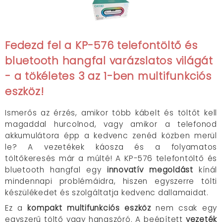
Fedezd fel a KP-576 telefontöltő és
bluetooth hangfal varázslatos világát
- a tökéletes
3 az 1-ben multifunkciós
eszköz
!
Ismerős az érzés, amikor több kábelt és töltőt kell
magaddal hurcolnod, vagy amikor a telefonod
akkumulátora épp a kedvenc zenéd közben merül
le? A vezetékek káosza és a folyamatos
töltőkeresés már a múlté! A KP-576 telefontöltő és
bluetooth hangfal egy
innovatív megoldást
kínál
mindennapi problémáidra, hiszen egyszerre tölti
készülékedet és szolgáltatja kedvenc dallamaidat.
Ez a
kompakt multifunkciós eszköz
nem csak egy
egyszerű töltő vagy hangszóró. A beépített
vezeték