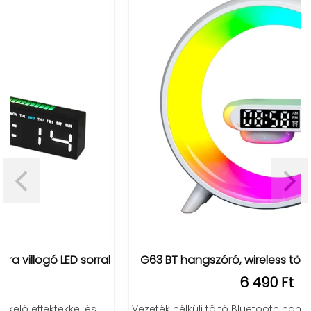
G63 BT hangszóró, wireless töltő és RGB lámpa
6 490 Ft
Vezeték nélküli töltő Bluetooth hangszóróval, órával és