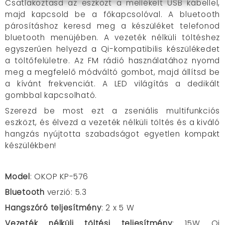
Csatlakoztasd az eszközt a mellékelt USB kábellel,
majd kapcsold be a főkapcsolóval. A bluetooth
párosításhoz keresd meg a készüléket telefonod
bluetooth menüjében. A vezeték nélküli töltéshez
egyszerűen helyezd a Qi-kompatibilis készülékedet
a töltőfelületre. Az FM rádió használatához nyomd
meg a megfelelő módváltó gombot, majd állítsd be
a kívánt frekvenciát. A LED világítás a dedikált
gombbal kapcsolható.
Szerezd be most ezt a zseniális multifunkciós
eszközt, és élvezd a vezeték nélküli töltés és a kiváló
hangzás nyújtotta szabadságot egyetlen kompakt
készülékben!
Model
: OKOP KP-576
Bluetooth
verzió: 5.3
Hangszóró teljesítmény
: 2 x 5 W
Vezeték nélküli töltési teljesítmény
: 15W Qi