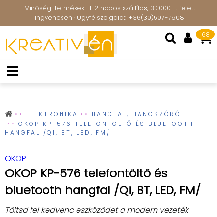
Minőségi termékek · 1-2 napos szállítás, 30.000 Ft felett
ingyenesen · Ügyfélszolgálat: +36(30)507-7908
168
ELEKTRONIKA
HANGFAL, HANGSZÓRÓ
OKOP KP-576 TELEFONTÖLTŐ ÉS BLUETOOTH
HANGFAL /QI, BT, LED, FM/
OKOP
OKOP KP-576 telefontöltő és
bluetooth hangfal /Qi, BT, LED, FM/
Töltsd fel kedvenc eszközödet a modern vezeték