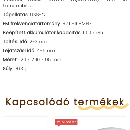
kompatibilis
Tápellátás
: USB-C
FM frekvenciatartomány
: 87.5-108MHz
Beépített akkumulátor kapacitás
: 500 mAh
Töltési idő
: 2-3 óra
Lejátszási idő
: 4-6 óra
Méret
: 120 x 240 x 95 mm
Súly
: 763 g
Kapcsolódó
termékek
mini méret