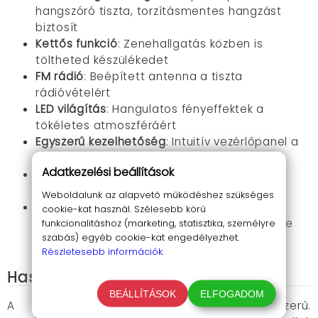
hangszóró tiszta, torzításmentes hangzást
biztosít
Kettős funkció
: Zenehallgatás közben is
töltheted készülékedet
FM rádió
: Beépített antenna a tiszta
rádióvételért
LED világítás
: Hangulatos fényeffektek a
tökéletes atmoszféráért
Egyszerű kezelhetőség
: Intuitív vezérlőpanel a
könnyű használatért
Adatkezelési beállítások
Stabil bluetooth kapcsolat
: Gyors és
megbízható vezeték nélküli csatlakozás
Weboldalunk az alapvető működéshez szükséges
Energiatakarékos működés
: Automatikus
cookie-kat használ. Szélesebb körű
kikapcsolás funkció az akkumulátor kímélése
funkcionalitáshoz (marketing, statisztika, személyre
szabás) egyéb cookie-kat engedélyezhet.
érdekében
Részletesebb információk.
Használati útmutató
BEÁLLÍTÁSOK
ELFOGADOM
A készülék használata rendkívül egyszerű.