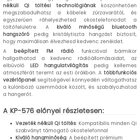
nélküli Qi töltési technológiának
köszönhetően
megszabadulhatsz a kábelek zűrzavarától, és
egyszerűen ráhelyezheted okostelefonodat a
töltőfelületre. A
kiváló minőségű bluetooth
hangszóró
pedig kristálytiszta hangzást biztosít,
hogy maximálisan élvezhesd kedvenc zenéidet.
A
beépített FM rádió
funkcióval bármikor
hallgathatod a kedvenc rádióállomásaidat, az
elbűvölő
LED hangulatvilágítás
pedig kellemes
atmoszférát teremt az esti órákban. A
többfunkciós
vezérlőpanel
segítségével könnyedén váltogathatsz
a különböző üzemmódok között, és szabályozhatod
a hangerőt.
A KP-576 előnyei részletesen:
Vezeték nélküli Qi töltés
: Kompatibilis minden Qi
szabványt támogató okostelefonnal
Kiváló hangminőség
: A beépített prémium