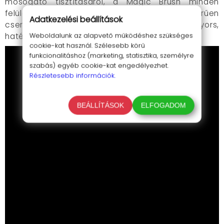
mosogató tisztításáról, a Magic Brush minden
felületen ragyogó eredményt garantál. Egyszerűen
Adatkezelési beállítások
cseréld a fejeket igény szerint, és élvezd a gyors,
Weboldalunk az alapvető működéshez szükséges
hatékony munkát.
cookie-kat használ. Szélesebb körű
funkcionalitáshoz (marketing, statisztika, személyre
szabás) egyéb cookie-kat engedélyezhet.
Részletesebb információk.
BEÁLLÍTÁSOK
ELFOGADOM