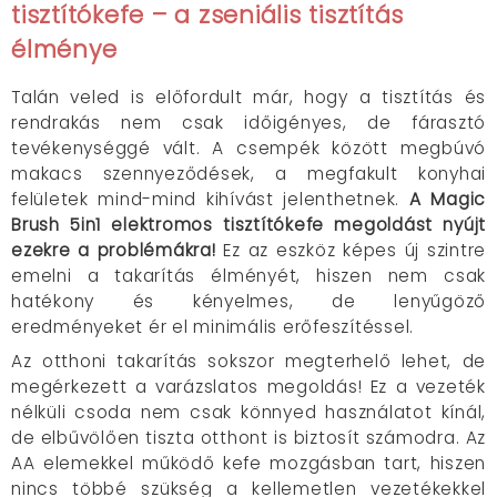
tisztítókefe – a zseniális tisztítás
élménye
Talán veled is előfordult már, hogy a tisztítás és
rendrakás nem csak időigényes, de fárasztó
tevékenységgé vált. A csempék között megbúvó
makacs szennyeződések, a megfakult konyhai
felületek mind-mind kihívást jelenthetnek.
A Magic
Brush 5in1 elektromos tisztítókefe megoldást nyújt
ezekre a problémákra!
Ez az eszköz képes új szintre
emelni a takarítás élményét, hiszen nem csak
hatékony és kényelmes, de lenyűgöző
eredményeket ér el minimális erőfeszítéssel.
Az otthoni takarítás sokszor megterhelő lehet, de
megérkezett a varázslatos megoldás! Ez a vezeték
nélküli csoda nem csak könnyed használatot kínál,
de elbűvölően tiszta otthont is biztosít számodra. Az
AA elemekkel működő kefe mozgásban tart, hiszen
nincs többé szükség a kellemetlen vezetékekkel