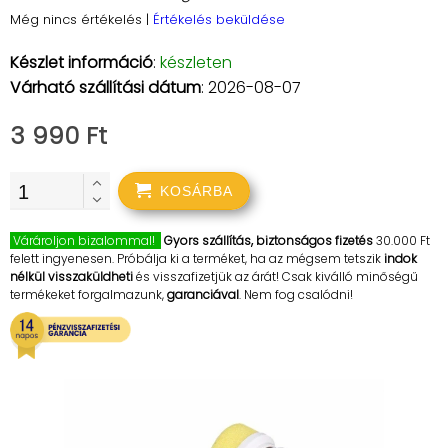
Még nincs értékelés
|
Értékelés beküldése
Készlet információ
:
készleten
Várható szállítási dátum
: 2026-08-07
3 990 Ft
KOSÁRBA
Várároljon bizalommal!
Gyors szállítás, biztonságos fizetés
30.000 Ft
felett ingyenesen. Próbálja ki a terméket, ha az mégsem tetszik
indok
nélkül visszaküldheti
és visszafizetjük az árát! Csak kiválló minőségű
termékeket forgalmazunk,
garanciával
. Nem fog csalódni!