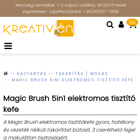
Minőségi termékek · 1-2 napos szállítás, 30.000 Ft felett
ingyenesen · Ügyfélszolgálat: +36(30)507-7908
168
HÁZTARTÁS
TAKARÍTÁS / MOSÁS
MAGIC BRUSH 5IN1 ELEKTROMOS TISZTÍTÓ KEFE
Magic Brush 5in1 elektromos tisztító
kefe
A Magic Brush elektromos tisztítókefe gyors, hatékony
és vezeték nélküli takarítást biztosít, 3 cserélhető fejjel
a makulátlan tisztaságért.