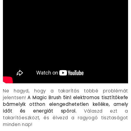
Ne hagyd, hogy a takarítás többé problémát
jelentsen!
A Magic Brush 5in1 elektromos tisztítókefe
bármelyik otthon elengedhetetlen kelléke, amely
időt és energiát spórol.
Válaszd ezt a
takarítóeszközt, és élvezd a ragyogó tisztaságot
minden nap!