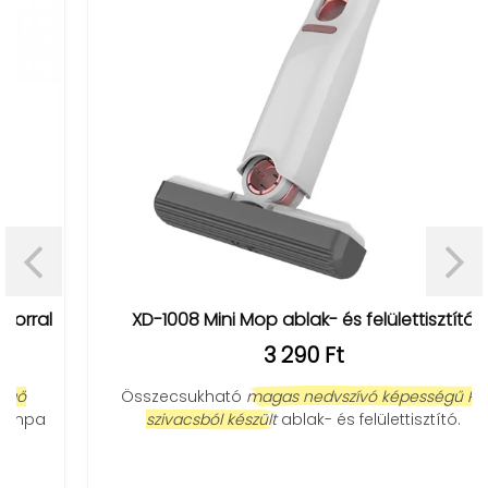
XD-1008 Mini Mop ablak- és felülettisztító
3 290 Ft
Összecsukható
magas nedvszívó képességű PU
szivacsból készült
ablak- és felülettisztító.