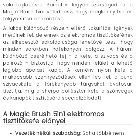
való bajlódásra. Bárhol is legyen szükséged rá, a
Magic Brush 5in1 veled lesz, hogy megkönnyítse és
felgyorsítsa a takarítást.
A lakás különböző részein eltérő takarítási igények
merülnek fel, de ennek az elektromos tisztítókefének
az elkepesztő sokoldalúsága lehetővé teszi, hogy
minden sarokban hatékonyan dolgozz. A három
különböző cserélhető fej – a kefe, a szivacs és a
polírozó – biztosítja, hogy minden felület a lehető
legjobb ápolást kapja. A kemény nylon kefe a
makacsabb szennyeződések ellen lép fel, a puha
szivacskefe a törékenyebb tárgyakat óvatosan
tisztítja, míg a sherpa poliészter kefe a szőnyegek
és kanapék tisztítására specializálódott.
A Magic Brush 5in1 elektromos
tisztítókefe előnyei
Vezeték nélküli szabadság
: Soha többé nem