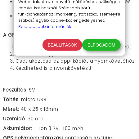
Erős mágnes
: az eszköz aján két erős mágnes
Weboldalunk az alapvető működéshez szükséges
cookie-kat használ. Szélesebb körű
kapott helyet, hogy könnyedén rögzíthesd.
funkcionalitáshoz (marketing, statisztika, személyre
Vízálló kivitel
: a nyomkövető vízálló, minden
szabás) egyéb cookie-kat engedélyezhet.
időjárási viszony mellett használható.
Részletesebb információk.
A GF07 GPS nyomkövető használata egyszerű:
BEÁLLÍTÁSOK
ELFOGADOM
Helyezd be a SIM kártyát és a memóriakártyát.
Töltsd le az applikációt a telefonodra.
Csatlakoztasd az applikációt a nyomkövetőhöz.
Kezdheted is a nyomkövetést!
Feszültés
: 5V
Töltés
: micro USB
Méret
:
40 x 25 x 18mm
Üzemidő
: 30 óra
Akkumlátor
: Li-ion 3.7V, 400 mAh
GPS helymeghatározási pontosság
: kb 100m