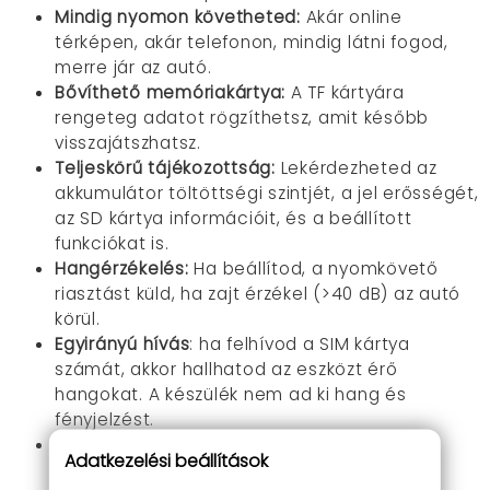
Mindig nyomon követheted:
Akár online
térképen, akár telefonon, mindig látni fogod,
merre jár az autó.
Bővíthető memóriakártya:
A TF kártyára
rengeteg adatot rögzíthetsz, amit később
visszajátszhatsz.
Teljeskörű tájékozottság:
Lekérdezheted az
akkumulátor töltöttségi szintjét, a jel erősségét,
az SD kártya információit, és a beállított
funkciókat is.
Hangérzékelés:
Ha beállítod, a nyomkövető
riasztást küld, ha zajt érzékel (>
40 dB
) az autó
körül.
Egyirányú hívás
: ha felhívod a SIM kártya
számát, akkor hallhatod az eszközt érő
hangokat. A készülék nem ad ki hang és
fényjelzést.
Diszkrét:
A nyomkövető kompakt méretű és
Adatkezelési beállítások
könnyen elrejthető az autóban.