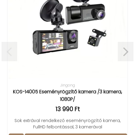
Jingong
KOS-14005 Eseményrögzítő kamera /3 kamera,
K
1080P/
13 990 Ft
Sok extrával rendelkező eseményrögzítő kamera,
FullHD felbontással, 3 kamerával
f