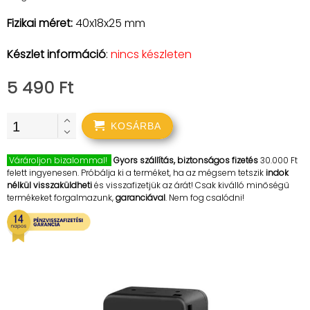
Fizikai méret:
40x18x25 mm
Készlet információ
:
nincs készleten
5 490 Ft
KOSÁRBA
Várároljon bizalommal!
Gyors szállítás, biztonságos fizetés
30.000 Ft
felett ingyenesen. Próbálja ki a terméket, ha az mégsem tetszik
indok
nélkül visszaküldheti
és visszafizetjük az árát! Csak kiválló minőségű
termékeket forgalmazunk,
garanciával
. Nem fog csalódni!