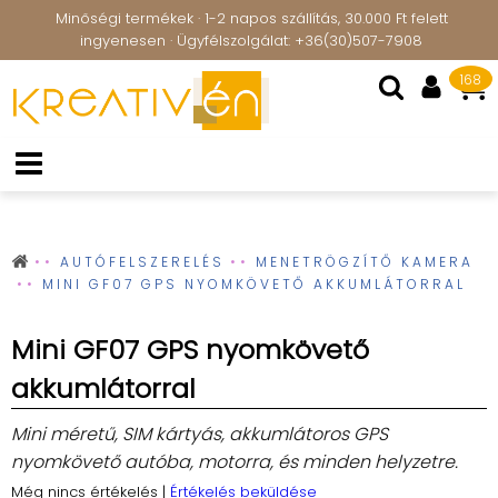
Minőségi termékek · 1-2 napos szállítás, 30.000 Ft felett
ingyenesen · Ügyfélszolgálat: +36(30)507-7908
168
AUTÓFELSZERELÉS
MENETRÖGZÍTŐ KAMERA
MINI GF07 GPS NYOMKÖVETŐ AKKUMLÁTORRAL
Mini GF07 GPS nyomkövető
akkumlátorral
Mini méretű, SIM kártyás, akkumlátoros GPS
nyomkövető autóba, motorra, és minden helyzetre.
Még nincs értékelés
|
Értékelés beküldése