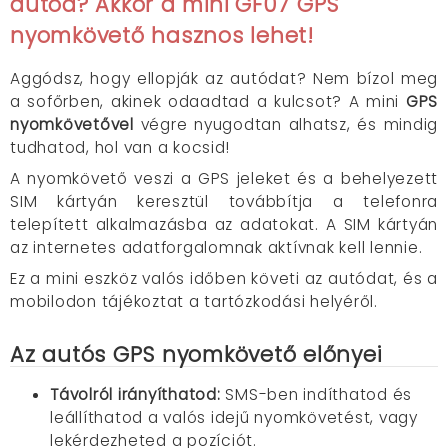
autód? Akkor a
mini
GF07
GPS
nyomkövető hasznos lehet
!
Aggódsz, hogy ellopják az autódat? Nem bízol meg
a sofőrben, akinek odaadtad a kulcsot? A mini
GPS
nyomkövetővel
végre nyugodtan alhatsz, és mindig
tudhatod, hol van a kocsid!
A nyomkövető veszi a GPS jeleket és a behelyezett
SIM kártyán keresztül továbbítja a telefonra
telepített alkalmazásba az adatokat. A SIM kártyán
az internetes adatforgalomnak aktívnak kell lennie.
Ez a mini eszköz valós időben követi az autódat, és a
mobilodon tájékoztat a tartózkodási helyéről.
Az autós GPS nyomkövető előnyei
Távolról irányíthatod:
SMS-ben indíthatod és
leállíthatod a valós idejű nyomkövetést, vagy
lekérdezheted a pozíciót.