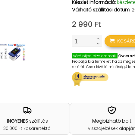
Készlet információ
:
készlet
Várható szállítási dátum
: 
2 990 Ft
KOSÁR
Várároljon bizalommal!
Gyors szá
Próbálja ki a terméket, ha az mégs
az árát! Csak kiválló minőségű te
INGYENES
szállítás
Megbízható
bolt
30.000 Ft kosárértéktől
visszajelzések alapjá