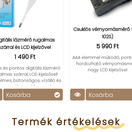
Csuklós vérnyomásmérő 
102S)
gitális lázmérő rugalmas
5 990 Ft
szárral és LCD kijelzővel
1 490 Ft
AAA elemmel működő, pont
hordozható vérnyomásmé
 és pontos digitális lázmérő
nagy LCD kijelzővel
lmas szárral, LCD kijelzővel!
lmes, biztonságos, vízálló és
utomatikusan kikapcsol.
Kosárba
Kosárba
Termék
értékelések