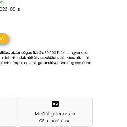
en
2026-08-11
BA
llítás, biztonságos fizetés
30.000 Ft felett ingyenesen.
em tetszik
indok nélkül visszaküldheti
és visszafizetjük
rmékeket forgalmazunk,
garanciával
. Nem fog csalódni!
Minőségi
termékek
n
CE minősítéssel