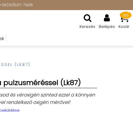
t: +36(30)507-7908
168
Keresés
Belépés
Kosár
ek
SSEL (LK87)
a pulzusméréssel (Lk87)
sod és véroxigén szinted ezzel a könnyen
vel rendelkező oxigén mérővel!
 beküldése