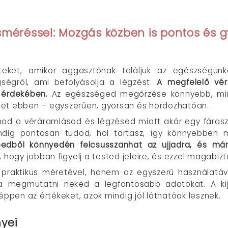
sméréssel: Mozgás közben is pontos és g
eket, amikor aggasztónak találjuk az egészségünket
égről, ami befolyásolja a légzést.
A megfelelő vér
 érdekében.
Az egészséged megőrzése könnyebb, mint
het ebben – egyszerűen, gyorsan és hordozhatóan.
nod a véráramlásod és légzésed miatt akár egy fáraszt
indig pontosan tudod, hol tartasz, így könnyebben
bedből könnyedén felcsusszanhat az ujjadra, és már
 hogy jobban figyelj a tested jeleire, és ezzel magab
praktikus méretével, hanem az egyszerű használatáv
 megmutatni neked a legfontosabb adatokat. A kij
éppen az értékeket, azok mindig jól láthatóak lesznek.
yei