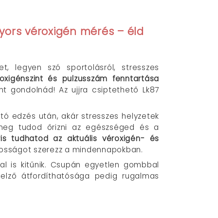
yors véroxigén mérés – éld
, legyen szó sportolásról, stresszes
oxigénszint és pulzusszám fenntartása
 gondolnád! Az ujjra csiptethető Lk87
ó edzés után, akár stresszes helyzetek
 meg tudod őrizni az egészséged és a
is tudhatod az aktuális véroxigén- és
iztosságot szerezz a mindennapokban.
al is kitűnik. Csupán egyetlen gombbal
elző átfordíthatósága pedig rugalmas