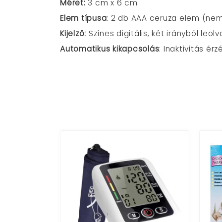
Méret:
3 cm x 6 cm
Elem típusa
: 2 db AAA ceruza elem (ne
Kijelző:
Színes digitális, két irányból leol
Automatikus kikapcsolás
: Inaktivitás ér