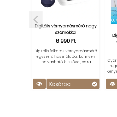
Digitális vérnyomásmérő nagy
nszint mérő
számokkal
Di
6 990 Ft
t
Digitális felkaros vérnyomásmérő
ő pulzus- és
egyszerű használattal, könnyen
ő, alacsony
Gyors
leolvasható kijelzővel, extra
ással és
ruga
csendes működéssel!
solással.
Kénye
a
Kosárba