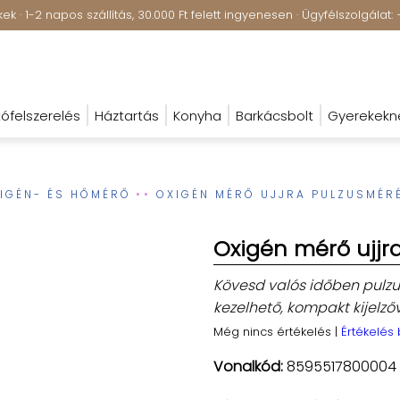
k · 1-2 napos szállítás, 30.000 Ft felett ingyenesen · Ügyfélszolgála
ófelszerelés
Háztartás
Konyha
Barkácsbolt
Gyerekekn
IGÉN- ÉS HŐMÉRŐ
OXIGÉN MÉRŐ UJJRA PULZUSMÉRÉ
Oxigén mérő ujjr
Kövesd valós időben pulzu
kezelhető, kompakt kijelző
Még nincs értékelés
|
Értékelés
Vonalkód:
8595517800004