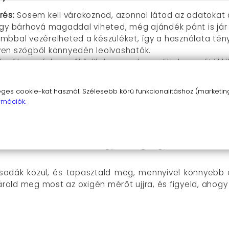
rés:
Sosem kell várakoznod, azonnal látod az adatokat a s
, így bárhová magaddal viheted, még ajándék pánt is jár
mbbal vezérelheted a készüléket, így a használata tény
yen szögből könnyedén leolvashatók.
karékos módon működik, ha nem használod, magától ki
Két AAA elem szükséges hozzá – bárhol beszerezhető!
s cookie-kat használ. Szélesebb körű funkcionalitáshoz (marketing,
rmációk.
enül intuitív. Egyszerűen helyezd fel az ujjadra a ké
llapotodat. Ha meg szeretnéd fordítani a kijelző megj
ul. Ne feledd, biztosítsd, hogy mindig legyen kéznél k
csodák közül, és tapasztald meg, mennyivel könnyeb
sárold meg most az oxigén mérőt ujjra, és figyeld, aho