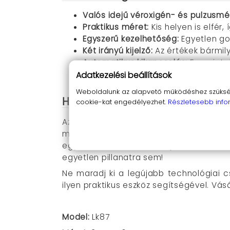
Valós idejű véroxigén- és pulzusmé
Praktikus méret:
Kis helyen is elfér
Egyszerű kezelhetőség:
Egyetlen go
Két irányú kijelző:
Az értékek bármil
Automatikus kikapcsolás:
Energiata
Elemekkel könnyen üzemeltethető:
Adatkezelési beállítások
Weboldalunk az alapvető működéshez szüksége
Hogyan használd
cookie-kat engedélyezhet.
Részletesebb info
Az Lk87 oxigén mérő használata hihetetl
máris láthatod az aktuális egészségi á
egy kicsit tovább, és a kijelző átford
egyetlen pillanatra sem!
Ne maradj ki a legújabb technológiai 
ilyen praktikus eszköz segítségével. Vá
Model:
Lk87