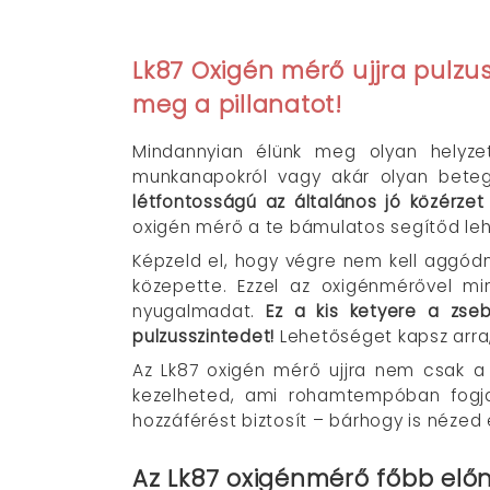
Lk87 Oxigén mérő ujjra pulzu
meg a pillanatot!
Mindannyian élünk meg olyan helyzet
munkanapokról vagy akár olyan betegs
létfontosságú az általános jó közérzet
oxigén mérő a te bámulatos segítőd le
Képzeld el, hogy végre nem kell aggód
közepette. Ezzel az oxigénmérővel m
nyugalmadat.
Ez a kis ketyere a zse
pulzusszintedet!
Lehetőséget kapsz arra,
Az Lk87 oxigén mérő ujjra nem csak a 
kezelheted, ami rohamtempóban fogja
hozzáférést biztosít – bárhogy is nézed 
Az Lk87 oxigénmérő főbb előn