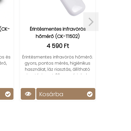
(CK-
Érintésmentes infravörös
Infra hőmérő
hőmérő (CK-T1502)
4 590 Ft
Hordoz
érintésmente
os és
Érintésmentes infravörös hőmérő:
pisztoly hőf
rő,
gyors, pontos mérés, higiénikus
használat, láz riasztás, állítható
riasztási pont, 32 memóriahely.
Kosárba
Ko