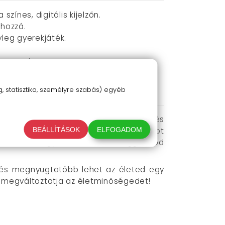
zínes, digitális kijelzőn.
 hozzá.
leg gyerekjáték.
kapcsol.
 statisztika, személyre szabás) egyéb
szüléket, nyomd meg a gombot röviden, és
BEÁLLÍTÁSOK
ELFOGADOM
elenését, csak tartsd lenyomva a gombot
ét AAA elem, így soha nem kell aggódnod
b és megnyugtatóbb lehet az életed egy
gy megváltoztatja az életminőségedet!