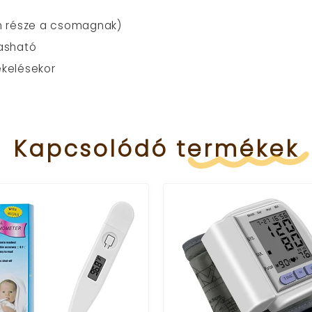
m része a csomagnak)
vasható
zékelésekor
Kapcsolódó
termékek