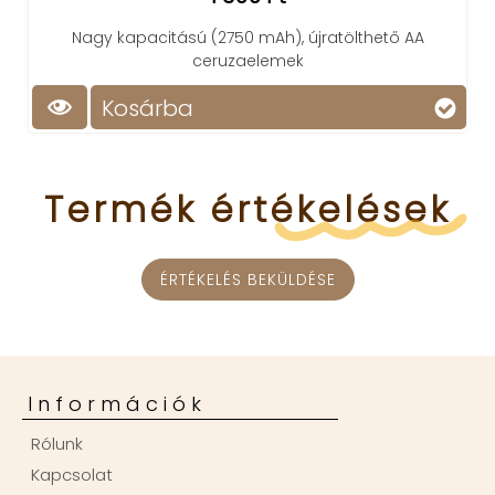
gy kapacitású (2750 mAh), újratölthető AA
ceruzaelemek
Kosárba
Ko
Termék
értékelések
ÉRTÉKELÉS BEKÜLDÉSE
Információk
Rólunk
Kapcsolat