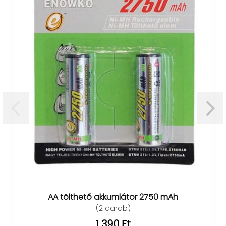
BT3401 vez
AA tölthető akkumlátor 2750 mAh
Multifunk
(2 darab)
hangs
1 390 Ft