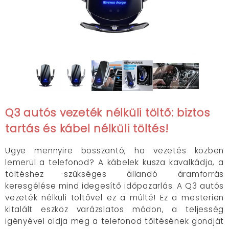
Q3 autós vezeték nélküli töltő: biztos
tartás és kábel nélküli töltés!
Ugye mennyire bosszantó, ha vezetés közben
lemerül a telefonod? A kábelek kusza kavalkádja, a
töltéshez szükséges állandó áramforrás
keresgélése mind idegesítő időpazarlás. A Q3 autós
vezeték nélküli töltővel ez a múlté! Ez a mesterien
kitalált eszköz varázslatos módon, a teljesség
igényével oldja meg a telefonod töltésének gondját