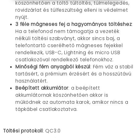
köszönhetően a töltő túltöltés, túlmelegedés,
rövidzárlat és túlfeszültség elleni is védelmet
nyújt.
3 féle mágneses fej a hagyományos töltéshez
:
Ha a telefonod nem támogatja a vezeték
nélküli töltési szabványt, akkor sincs baj, a
telefontartó cserélhető mágneses fejekkel
rendelkezik, USB-C, Lightning és micro USB
csatlakozóval rendelkező telefonokhoz.
Minőségi fém anyagból készül
: Fém váz a stabil
tartásért, a prémium érzésért és a hosszútávú
használatért.
Beépített akkumlátor
: a beépített
akkumlátornak köszönhetően akkor is
működnek az automata karok, amikor nincs a
tápkábel csatlakoztatva.
Töltési protokoll
: QC3.0