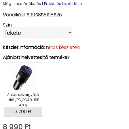
Még nincs értékelés
|
Értékelés beküldése
Vonalkód:
5995858198526
Szín
Készlet információ
:
nincs készleten
Ajánlott helyettesítő termékek
Autós szivargyújtó
töltő /PD,QC3.0,USB
A+C/
3 790 Ft
8 990 Ft