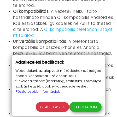
telefonod.
Qi kompatibilitás
: A vezeték nélküli töltő
használható minden Qi-kompatibilis Android és
iOS eszközökkel, így kábelek nélkül is töltheted
a telefonod. A
Qi kompatibilis telefonon listáját
itt találod
.
Univerzális kompatibilitás
: A telefontartó
kompatibilis az összes iPhone és Android
készülékkel, így bármilyen telefont is használsz,
a Q3 tökéletes társad lesz az utakon.
Adatkezelési beállítások
Erős tartás
: a telefontartó kampos és csavaros
Weboldalunk az alapvető működéshez szükséges
rögzítéssel rendelkezik, ami a legbiztosabb
cookie-kat használ. Szélesebb körű
tartást adja a telefonnak. Nem csuklik, nem esik
funkcionalitáshoz (marketing, statisztika, személyre
le.
szabás) egyéb cookie-kat engedélyezhet.
360°-ban forgatható:
A telefontartó 360°-ban
Részletesebb információk.
forgatható, így bármilyen szögben
elhelyezheted a telefonod a kényelmes
használat érdekében.
BEÁLLÍTÁSOK
ELFOGADOM
Biztonságos töltés:
A többszörös védelemnek