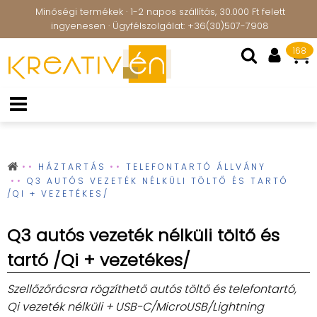
Minőségi termékek · 1-2 napos szállítás, 30.000 Ft felett
ingyenesen · Ügyfélszolgálat: +36(30)507-7908
168
HÁZTARTÁS
TELEFONTARTÓ ÁLLVÁNY
Q3 AUTÓS VEZETÉK NÉLKÜLI TÖLTŐ ÉS TARTÓ
/QI + VEZETÉKES/
Q3 autós vezeték nélküli töltő és
tartó /Qi + vezetékes/
Szellőzőrácsra rögzíthető autós töltő és telefontartó,
Qi vezeték nélküli + USB-C/MicroUSB/Lightning