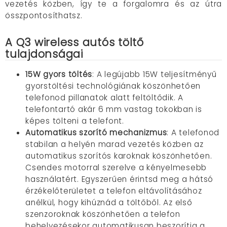
vezetés közben, így te a forgalomra és az útra
összpontosíthatsz.
A Q3 wireless autós töltő
tulajdonságai
15W gyors töltés
: A legújabb 15W teljesítményű
gyorstöltési technológiának köszönhetően
telefonod pillanatok alatt feltöltődik. A
telefontartó akár 6 mm vastag tokokban is
képes tölteni a telefont.
Automatikus szorító mechanizmus
: A telefonod
stabilan a helyén marad vezetés közben az
automatikus szorítós karoknak köszönhetően.
Csendes motorral szerelve a kényelmesebb
használatért. Egyszerűen érintsd meg a hátsó
érzékelőterületet a telefon eltávolításához
anélkül, hogy kihúznád a töltőből. Az első
szenzoroknak köszönhetően a telefon
behelyezésekor automatikusan beszorítja a