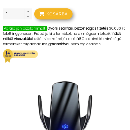
KOSÁRBA
Várároljon bizalommal!
Gyors szállítás, biztonságos fizetés
30.000 Ft
felett ingyenesen. Próbálja ki a terméket, ha az mégsem tetszik
indok
nélkül visszaküldheti
és visszafizetjük az árát! Csak kiválló minőségű
termékeket forgalmazunk,
garanciával
. Nem fog csalódni!