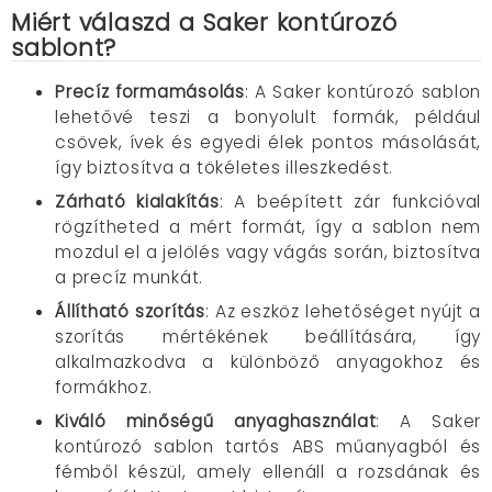
Miért válaszd a Saker kontúrozó
sablont?
Precíz formamásolás
: A Saker kontúrozó sablon
lehetővé teszi a bonyolult formák, például
csövek, ívek és egyedi élek pontos másolását,
így biztosítva a tökéletes illeszkedést.​
Zárható kialakítás
: A beépített zár funkcióval
rögzítheted a mért formát, így a sablon nem
mozdul el a jelölés vagy vágás során, biztosítva
a precíz munkát.​
Állítható szorítás
: Az eszköz lehetőséget nyújt a
szorítás mértékének beállítására, így
alkalmazkodva a különböző anyagokhoz és
formákhoz.​
Kiváló minőségű anyaghasználat
: A Saker
kontúrozó sablon tartós ABS műanyagból és
fémből készül, amely ellenáll a rozsdának és