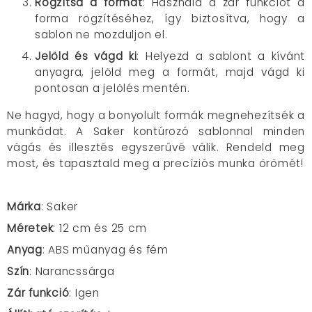
Rögzítsd a formát
: Használd a zár funkciót a
forma rögzítéséhez, így biztosítva, hogy a
sablon ne mozduljon el.​
Jelöld és vágd ki
: Helyezd a sablont a kívánt
anyagra, jelöld meg a formát, majd vágd ki
pontosan a jelölés mentén.​
Ne hagyd, hogy a bonyolult formák megnehezítsék a
munkádat. A Saker kontúrozó sablonnal minden
vágás és illesztés egyszerűvé válik. Rendeld meg
most, és tapasztald meg a precíziós munka örömét!​
Márka
: Saker
Méretek
: 12 cm és 25 cm​
Anyag
: ABS műanyag és fém​
Szín
: Narancssárga​
Zár funkció
: Igen​