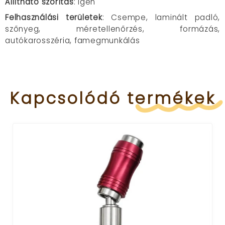
Állítható szorítás
: Igen​
Felhasználási területek
: Csempe, laminált padló,
szőnyeg, méretellenőrzés, formázás,
autókarosszéria, famegmunkálás
Kapcsolódó
termékek