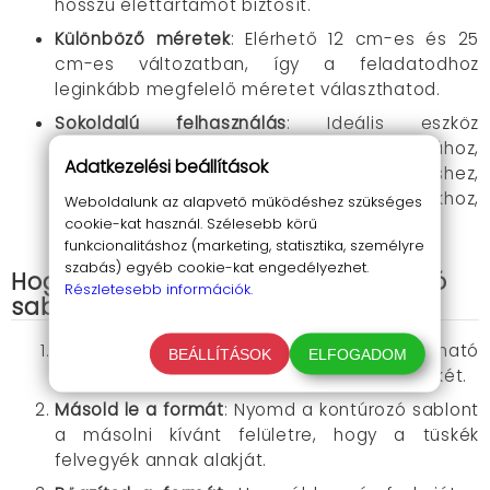
hosszú élettartamot biztosít.​
Különböző méretek
: Elérhető 12 cm-es és 25
cm-es változatban, így a feladatodhoz
leginkább megfelelő méretet választhatod.​
Sokoldalú felhasználás
: Ideális eszköz
csempézéshez, laminált padló lerakásához,
Adatkezelési beállítások
szőnyegvágáshoz, méretellenőrzéshez,
formázáshoz, autókarosszéria munkákhoz,
Weboldalunk az alapvető működéshez szükséges
famegmunkáláshoz és sok más feladathoz.​
cookie-kat használ. Szélesebb körű
funkcionalitáshoz (marketing, statisztika, személyre
szabás) egyéb cookie-kat engedélyezhet.
Hogyan használd a Saker kontúrozó
Részletesebb információk.
sablont?
Állítsd be a szorítást
: A csomagban található
BEÁLLÍTÁSOK
ELFOGADOM
eszközzel állítsd be a kívánt szorítás mértékét.​
Másold le a formát
: Nyomd a kontúrozó sablont
a másolni kívánt felületre, hogy a tüskék
felvegyék annak alakját.​