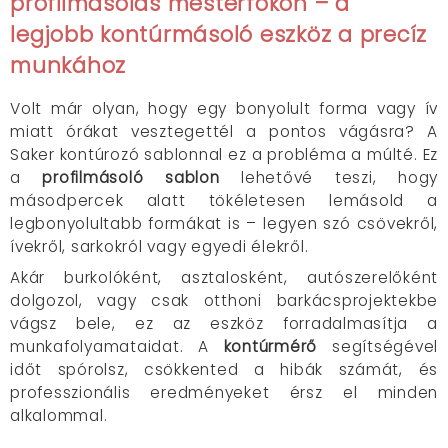
profilmásolás mesterfokon
– a
legjobb kontúrmásoló eszköz a precíz
munkához
Volt már olyan, hogy egy bonyolult forma vagy ív
miatt órákat vesztegettél a pontos vágásra? A
Saker kontúrozó sablonnal ez a probléma a múlté. Ez
a
profilmásoló sablon
lehetővé teszi, hogy
másodpercek alatt tökéletesen lemásold a
legbonyolultabb formákat is – legyen szó csövekről,
ívekről, sarkokról vagy egyedi élekről.​
Akár burkolóként, asztalosként, autószerelőként
dolgozol, vagy csak otthoni barkácsprojektekbe
vágsz bele, ez az eszköz forradalmasítja a
munkafolyamataidat. A
kontúrmérő
segítségével
időt spórolsz, csökkented a hibák számát, és
professzionális eredményeket érsz el minden
alkalommal.​