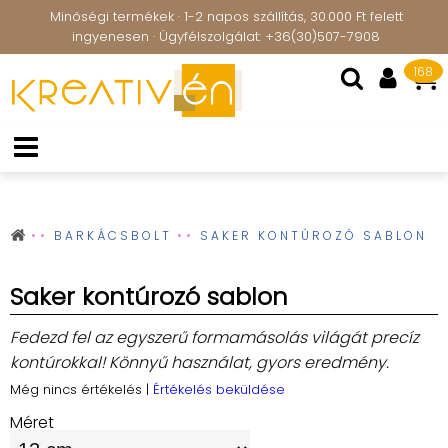
Minőségi termékek · 1-2 napos szállítás, 30.000 Ft felett
ingyenesen · Ügyfélszolgálat: +36(30)507-7908
168
BARKÁCSBOLT
SAKER KONTÚROZÓ SABLON
Saker kontúrozó sablon
Fedezd fel az egyszerű formamásolás világát precíz
kontúrokkal! Könnyű használat, gyors eredmény.
Még nincs értékelés
|
Értékelés beküldése
Méret