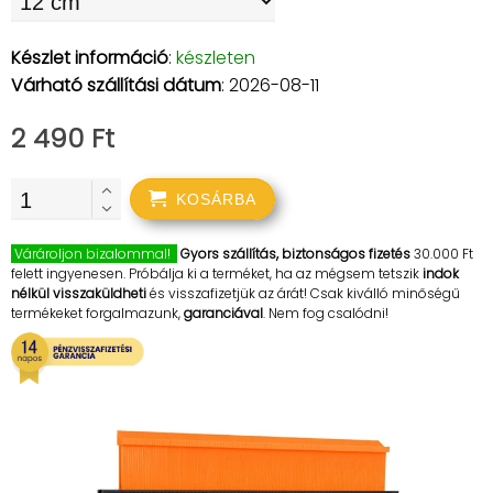
Készlet információ
:
készleten
Várható szállítási dátum
: 2026-08-11
2 490 Ft
KOSÁRBA
Várároljon bizalommal!
Gyors szállítás, biztonságos fizetés
30.000 Ft
felett ingyenesen. Próbálja ki a terméket, ha az mégsem tetszik
indok
nélkül visszaküldheti
és visszafizetjük az árát! Csak kiválló minőségű
termékeket forgalmazunk,
garanciával
. Nem fog csalódni!