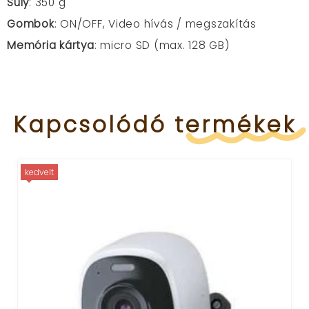
Súly
: 350 g
Gombok
: ON/OFF, Video hívás / megszakítás
Memória kártya
: micro SD (max. 128 GB)
Kapcsolódó
termékek