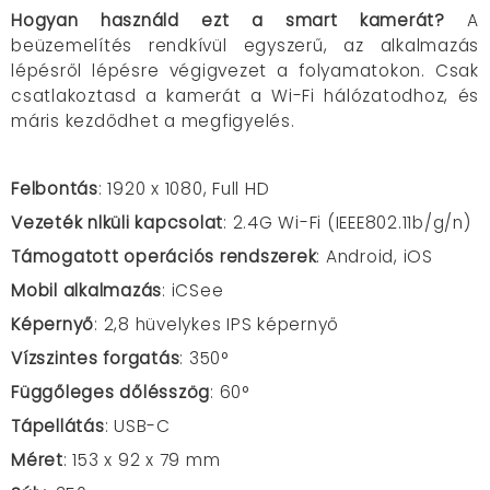
Hogyan használd ezt a smart kamerát?
A
beüzemelítés rendkívül egyszerű, az alkalmazás
lépésről lépésre végigvezet a folyamatokon. Csak
csatlakoztasd a kamerát a Wi-Fi hálózatodhoz, és
máris kezdődhet a megfigyelés.
Felbontás
: 1920 x 1080, Full HD
Vezeték nlküli kapcsolat
:
2.4G Wi-Fi (IEEE802.11b/g/n)
Támogatott operációs rendszerek
: Android, iOS
Mobil alkalmazás
: iCSee
Képernyő
: 2,8 hüvelykes IPS képernyő
Vízszintes forgatás
: 350°
Függőleges dőlésszög
: 60°
Tápellátás
: USB-C
Méret
: 153 x 92 x 79 mm