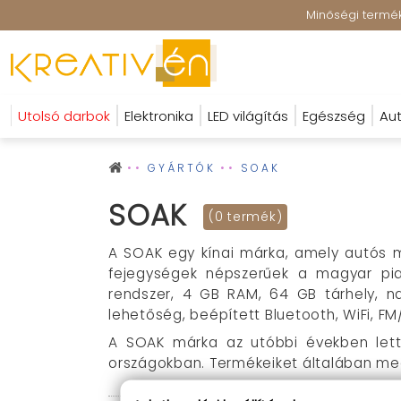
Minőségi terméke
Utolsó darbok
Elektronika
LED világítás
Egészség
Aut
GYÁRTÓK
SOAK
SOAK
(0 termék)
A SOAK egy kínai márka, amely autós m
fejegységek népszerűek a magyar piac
rendszer, 4 GB RAM, 64 GB tárhely, na
lehetőség, beépített Bluetooth, WiFi, F
A SOAK márka az utóbbi években lett
országokban. Termékeiket általában megb