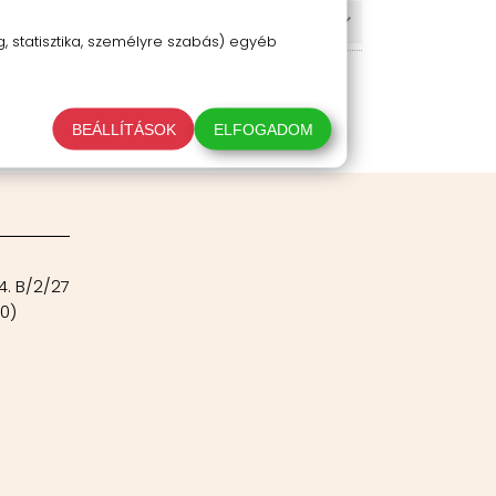
 statisztika, személyre szabás) egyéb
BEÁLLÍTÁSOK
ELFOGADOM
4. B/2/27
00)