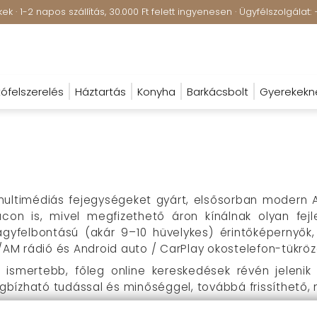
k · 1-2 napos szállítás, 30.000 Ft felett ingyenesen · Ügyfélszolgála
ófelszerelés
Háztartás
Konyha
Barkácsbolt
Gyerekekn
ultimédiás fejegységeket gyárt, elsősorban modern An
on is, mivel megfizethető áron kínálnak olyan fejle
gyfelbontású (akár 9–10 hüvelykes) érintőképernyők, 
M/AM rádió és Android auto / CarPlay okostelefon-tükröz
 ismertebb, főleg online kereskedések révén jelen
ízható tudással és minőséggel, továbbá frissíthető, ny