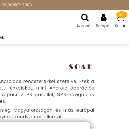
t: +36(30)507-7908
168
Keresés
Belépés
Kosár
ek
droidos rendszerekkel szerelve. Ezek a
tt funkciókat, mint Android operációs
kapacitív IPS panellel, GPS-navigációs
és.
ik meg Magyarországon és más európai
itott rendszerrel jellemzik
.