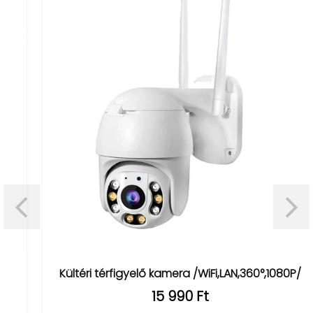
Kültéri térfigyelő kamera /WiFi,LAN,360°,1080P/
15 990 Ft