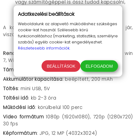
vagy számítógéppel is össz tudod kapcsolni,
mivel a csomag tartalmaz egy mindkettőre
Adatkezelési beállítások
alkalmas univerzális kábelt.
Weboldalunk az alapvető működéshez szükséges
A kamerához rögzítő konzol és USB kábel is jár,
cookie-kat használ. Szélesebb körű
viszont SD kártya nincs a csomagban.
funkcionalitáshoz (marketing, statisztika, személyre
szabás) egyéb cookie-kat engedélyezhet.
Részletesebb információk.
Rendszerkövetelmények
: mac os x 10.3.6 felett, win
7, Windows 2000 / xp / vista
BEÁLLÍTÁSOK
ELFOGADOM
Támogatott SD kártya
: TF 32 GB (nem tartozék)
Akkumulátor kapacitása
: beépített, 200 mAh
Töltés
: mini USB, 5V
Töltési idő
: kb 2-3 óra
Működési idő
: körülbelül 100 perc
Video formátum
1080p (1920x1080), 720p (1280x720)
30 fps
Képformátum
: JPG, 12 MP (4032x3024)