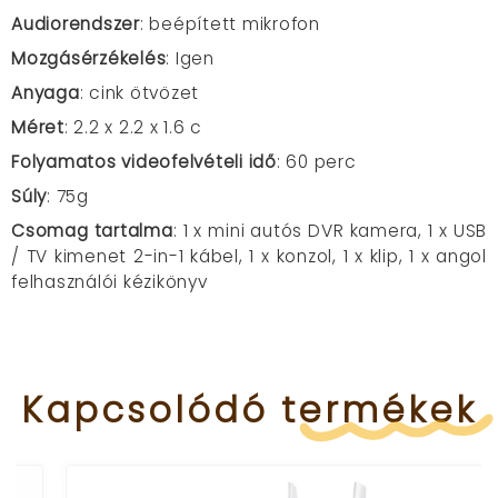
Audiorendszer
: beépített mikrofon
Mozgásérzékelés
: Igen
Anyaga
: cink ötvözet
Méret
: 2.2 x 2.2 x 1.6 c
Folyamatos videofelvételi idő
: 60 perc
Súly
: 75g
Csomag tartalma
:
1 x mini autós DVR kamera, 1 x USB
/ TV kimenet 2-in-1 kábel, 1 x konzol, 1 x klip, 1 x angol
felhasználói kézikönyv
Kapcsolódó
termékek