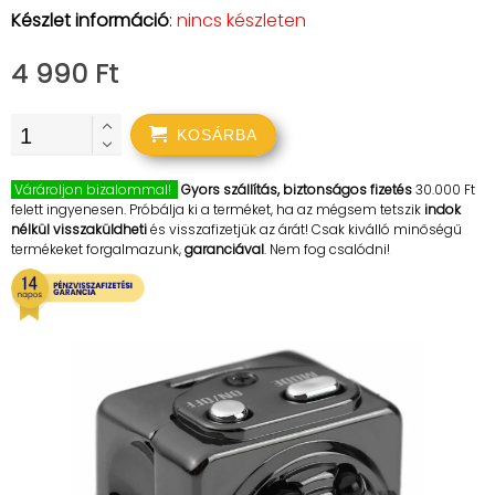
Készlet információ
:
nincs készleten
4 990 Ft
KOSÁRBA
Várároljon bizalommal!
Gyors szállítás, biztonságos fizetés
30.000 Ft
felett ingyenesen. Próbálja ki a terméket, ha az mégsem tetszik
indok
nélkül visszaküldheti
és visszafizetjük az árát! Csak kiválló minőségű
termékeket forgalmazunk,
garanciával
. Nem fog csalódni!