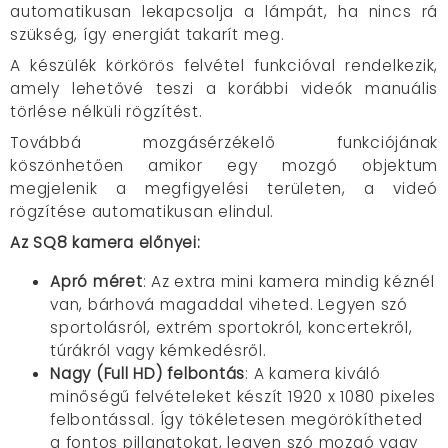
automatikusan lekapcsolja a lámpát, ha nincs rá
szükség, így energiát takarít meg.
A készülék körkörös felvétel funkcióval rendelkezik,
amely lehetővé teszi a korábbi videók manuális
törlése nélküli rögzítést.
Továbbá mozgásérzékelő funkciójának
köszönhetően amikor egy mozgó objektum
megjelenik a megfigyelési területen, a videó
rögzítése automatikusan elindul.
Az SQ8 kamera előnyei:
Apró méret
: Az extra mini kamera mindig kéznél
van, bárhová magaddal viheted. Legyen szó
sportolásról, extrém sportokról, koncertekről,
túrákról vagy kémkedésről.
Nagy (Full HD) felbontás
: A kamera kiváló
minőségű felvételeket készít 1920 x 1080 pixeles
felbontással. Így tökéletesen megörökítheted
a fontos pillanatokat, legyen szó mozgó vagy