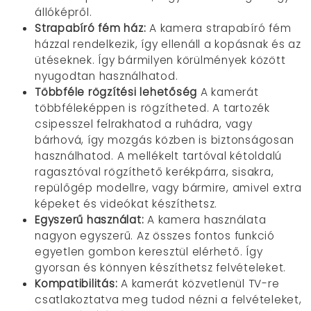
állóképről.
Strapabíró fém ház:
A kamera strapabíró fém
házzal rendelkezik, így ellenáll a kopásnak és az
ütéseknek. Így bármilyen körülmények között
nyugodtan használhatod.
Többféle rögzítési lehetőség
A kamerát
többféleképpen is rögzítheted. A tartozék
csipesszel felrakhatod a ruhádra, vagy
bárhová, így mozgás közben is biztonságosan
használhatod. A mellékelt tartóval kétoldalú
ragasztóval rögzíthető kerékpárra, sisakra,
repülőgép modellre, vagy bármire, amivel extra
képeket és videókat készíthetsz.
Egyszerű használat:
A kamera használata
nagyon egyszerű. Az összes fontos funkció
egyetlen gombon keresztül elérhető. Így
gyorsan és könnyen készíthetsz felvételeket.
Kompatibilitás:
A kamerát közvetlenül TV-re
csatlakoztatva meg tudod nézni a felvételeket,