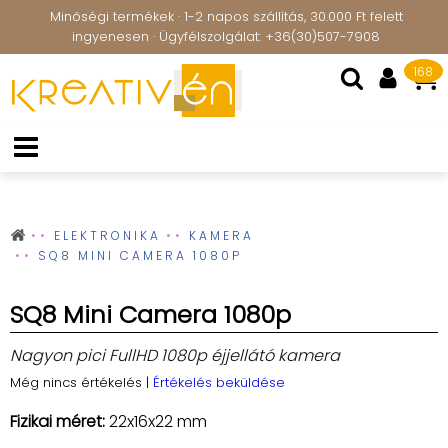
Minőségi termékek · 1-2 napos szállítás, 30.000 Ft felett
ingyenesen · Ügyfélszolgálat: +36(30)507-7908
168
ELEKTRONIKA
KAMERA
SQ8 MINI CAMERA 1080P
SQ8 Mini Camera 1080p
Nagyon pici FullHD 1080p éjjellátó kamera
Még nincs értékelés
|
Értékelés beküldése
Fizikai méret:
22x16x22 mm