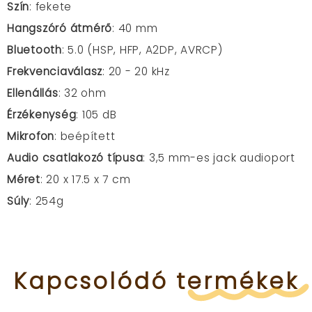
Szín
: fekete
Hangszóró átmérő
: 40 mm
Bluetooth
: 5.0 (
HSP, HFP, A2DP, AVRCP)
Frekvenciaválasz
: 20 - 20 kHz
Ellenállás
: 32 ohm
Érzékenység
: 105 dB
Mikrofon
: beépített
Audio csatlakozó típusa
: 3,5 mm-es jack audioport
Méret
: 20 x 17.5 x 7 cm
Súly
: 254g
Kapcsolódó
termékek