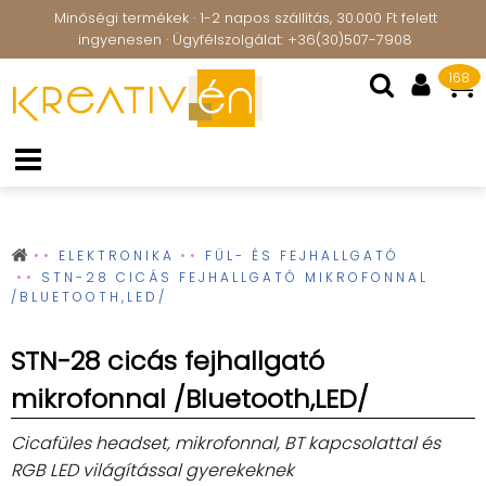
Minőségi termékek · 1-2 napos szállítás, 30.000 Ft felett
ingyenesen · Ügyfélszolgálat: +36(30)507-7908
168
ELEKTRONIKA
FÜL- ÉS FEJHALLGATÓ
STN-28 CICÁS FEJHALLGATÓ MIKROFONNAL
/BLUETOOTH,LED/
STN-28 cicás fejhallgató
mikrofonnal /Bluetooth,LED/
Cicafüles headset, mikrofonnal, BT kapcsolattal és
RGB LED világítással gyerekeknek