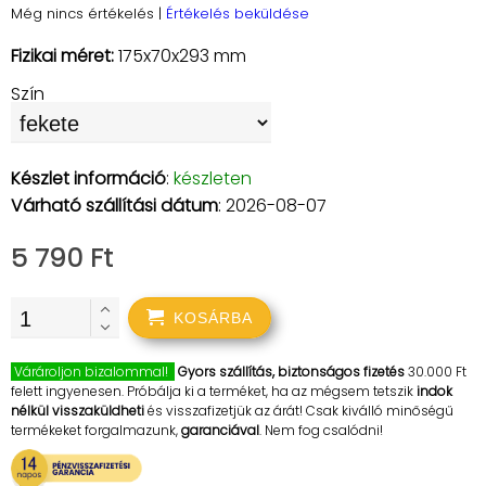
Még nincs értékelés
|
Értékelés beküldése
Fizikai méret:
175x70x293 mm
Szín
Készlet információ
:
készleten
Várható szállítási dátum
: 2026-08-07
5 790 Ft
KOSÁRBA
Várároljon bizalommal!
Gyors szállítás, biztonságos fizetés
30.000 Ft
felett ingyenesen. Próbálja ki a terméket, ha az mégsem tetszik
indok
nélkül visszaküldheti
és visszafizetjük az árát! Csak kiválló minőségű
termékeket forgalmazunk,
garanciával
. Nem fog csalódni!