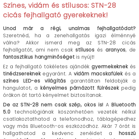
Színes, vidám és stílusos: STN-28
cicás fejhallgató gyerekeknek!
Unod már a régi, unalmas fejhallgatódat?
Szeretnéd, ha a zenehallgatás igazi élménnyé
válna? Akkor ismerd meg az STN-28 cicás
fejhallgatót, ami nem csak
stílusos
és
aranyos
, de
fantasztikus hangminőséget
is nyújt!
Ez a fejhallgató tökéletes ajándék
gyermekeknek
és
tinédzsereknek
egyaránt. A
vidám macskafülek
és a
színes LED-es világítás
garantáltan feldobják a
hangulatot, a
kényelmes párnázott fülrészek
pedig
órákon át tartó kényelmet biztosítanak.
De az STN-28 nem csak szép, okos is!
A
Bluetooth
5.0
technológiának köszönhetően vezeték nélkül
csatlakoztathatod a telefonodhoz, táblagépedhez
vagy más Bluetooth-os eszközödhöz. Akár 7 órát is
hallgathatod a kedvenc zenéidet a
hosszú