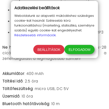
kábel
Adatkezelési beállítások
Összecsukható:
Könnyen tárolható és
hordozható
Weboldalunk az alapvető működéshez szükséges
cookie-kat használ. Szélesebb körű
Beépített mikrofon:
Telefonhívások
funkcionalitáshoz (marketing, statisztika, személyre
fogadásához
szabás) egyéb cookie-kat engedélyezhet.
MP3 lejátszás:
Hallgasd kedvenc zenéidet MP3
Részletesebb információk.
formátumban
Ne hagyd ki a lehetőséget!
Rendeld meg az STN-28
BEÁLLÍTÁSOK
ELFOGADOM
cicás fejhallgatót még ma, és élvezd a
zenehallgatást a legmagasabb szinten!
Akkumlátor
: 400 mAh
Töltési idő
: 2.5 óra
Töltőfeszültség
: micro USB, DC 5V
Üzemidő
: 10 óra
Bluetooth hatótávolság
: 10 m