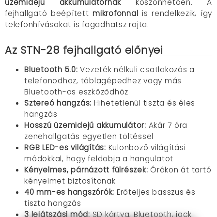
üzemidejű akkumulátornak
köszönhetően. A
fejhallgató beépített
mikrofonnal
is rendelkezik, így
telefonhívásokat is fogadhatsz rajta.
Az STN-28 fejhallgató előnyei
Bluetooth 5.0:
Vezeték nélküli csatlakozás a
telefonodhoz, táblagépedhez vagy más
Bluetooth-os eszközödhöz
Sztereó hangzás:
Hihetetlenül tiszta és éles
hangzás
Hosszú üzemidejű akkumulátor:
Akár 7 óra
zenehallgatás egyetlen töltéssel
RGB LED-es világítás:
Különböző világítási
módokkal, hogy feldobja a hangulatot
Kényelmes, párnázott fülrészek:
Órákon át tartó
kényelmet biztosítanak
40 mm-es hangszórók:
Erőteljes basszus és
tiszta hangzás
3 lejátszási mód:
SD kártya, Bluetooth, jack