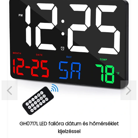
GH0717L LED falióra dátum és hőmérséklet
kijelzéssel