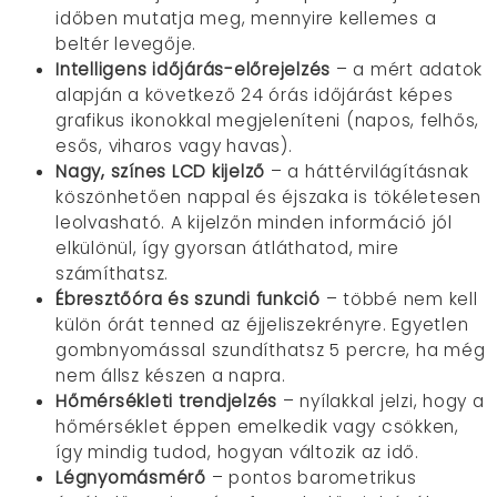
időben mutatja meg, mennyire kellemes a
beltér levegője.
Intelligens időjárás-előrejelzés
– a mért adatok
alapján a következő 24 órás időjárást képes
grafikus ikonokkal megjeleníteni (napos, felhős,
esős, viharos vagy havas).
Nagy, színes LCD kijelző
– a háttérvilágításnak
köszönhetően nappal és éjszaka is tökéletesen
leolvasható. A kijelzőn minden információ jól
elkülönül, így gyorsan átláthatod, mire
számíthatsz.
Ébresztőóra és szundi funkció
– többé nem kell
külön órát tenned az éjjeliszekrényre. Egyetlen
gombnyomással szundíthatsz 5 percre, ha még
nem állsz készen a napra.
Hőmérsékleti trendjelzés
– nyílakkal jelzi, hogy a
hőmérséklet éppen emelkedik vagy csökken,
így mindig tudod, hogyan változik az idő.
Légnyomásmérő
– pontos barometrikus