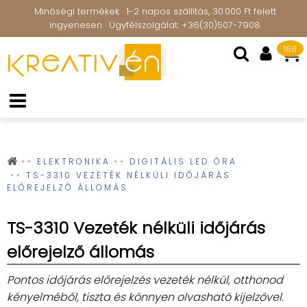
Minőségi termékek · 1-2 napos szállítás, 30.000 Ft felett
ingyenesen · Ügyfélszolgálat: +36(30)507-7908
168
ELEKTRONIKA
DIGITÁLIS LED ÓRA
TS-3310 VEZETÉK NÉLKÜLI IDŐJÁRÁS
ELŐREJELZŐ ÁLLOMÁS
TS-3310 Vezeték nélküli időjárás
előrejelző állomás
Pontos időjárás előrejelzés vezeték nélkül, otthonod
kényelméből, tiszta és könnyen olvasható kijelzővel.