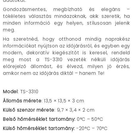
adatokat.
Gondozásmentes, megbízható és elegáns –
tökéletes választás mindazoknak, akik szeretik, ha
minden információ egy helyen, stílusosan jelenik
meg.
Ha szeretnéd, hogy otthonod mindig naprakész
információkat nyújtson az időjárásról, és egyben egy
modern, dekoratív kiegészítőt is keresel, rendeld
meg most a TS-3310 vezeték nélküli időjárás
előrejelző állomást, és élvezd, milyen jó érzés,
amikor nem az időjárás diktál – hanem Te!
Model
: TS-3310
Állomás mérete
: 13,5 × 13,5 × 3 cm
Külső szenzor mérete
: 9,7 × 3,4 × 2 cm
Belső hőmérséklet tartomány:
0°C – 50°C
Külső hőmérséklet tartomány:
-20°C – 70°C