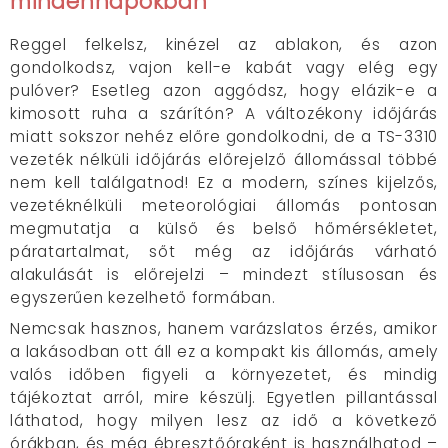
mindennapokban
Reggel felkelsz, kinézel az ablakon, és azon
gondolkodsz, vajon kell-e kabát vagy elég egy
pulóver? Esetleg azon aggódsz, hogy elázik-e a
kimosott ruha a szárítón? A változékony időjárás
miatt sokszor nehéz előre gondolkodni, de a TS-3310
vezeték nélküli időjárás előrejelző állomással többé
nem kell találgatnod! Ez a modern, színes kijelzős,
vezetéknélküli meteorológiai állomás pontosan
megmutatja a külső és belső hőmérsékletet,
páratartalmat, sőt még az időjárás várható
alakulását is előrejelzi – mindezt stílusosan és
egyszerűen kezelhető formában.
Nemcsak hasznos, hanem varázslatos érzés, amikor
a lakásodban ott áll ez a kompakt kis állomás, amely
valós időben figyeli a környezetet, és mindig
tájékoztat arról, mire készülj. Egyetlen pillantással
láthatod, hogy milyen lesz az idő a következő
órákban, és még ébresztőóraként is használhatod –