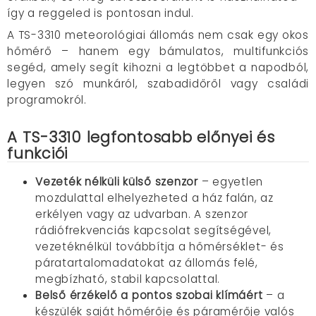
így a reggeled is pontosan indul.
A TS-3310 meteorológiai állomás nem csak egy okos
hőmérő – hanem egy bámulatos, multifunkciós
segéd, amely segít kihozni a legtöbbet a napodból,
legyen szó munkáról, szabadidőről vagy családi
programokról.
A TS-3310 legfontosabb előnyei és
funkciói
Vezeték nélküli külső szenzor
– egyetlen
mozdulattal elhelyezheted a ház falán, az
erkélyen vagy az udvarban. A szenzor
rádiófrekvenciás kapcsolat segítségével,
vezetéknélkül továbbítja a hőmérséklet- és
páratartalomadatokat az állomás felé,
megbízható, stabil kapcsolattal.
Belső érzékelő a pontos szobai klímáért
– a
készülék saját hőmérője és páramérője valós