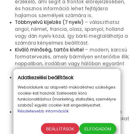
érzékelő, ami segít a frontok előrejelzésében,
és hasznos információ lehet fejfájásra
hajlamos személyek számára is.
Többnyelvű kijelzés (7 nyelv)
– választhatsz
angol, német, francia, olasz, spanyol, holland
vagy dán nyelv közül, így bárki megtalálhatja a
számára kényelmes beállítást.
Kiváló minőség, tartós kivitel
– modern, karcsú
formatervezés, amely bármilyen enteriőrbe illik;
nappaliban, irodában vagy hálóban egyaránt
jól mutat.
Adatkezelési beállítások
USB tápcsatlakozó és elemes opció
–
működtetheted a mellékelt töltőről vagy
Weboldalunk az alapvető működéshez szükséges
elemről is (3×AAA az állomáshoz, 2×AA a
cookie-kat használ. Szélesebb körű
szenzorhoz), így bárhol használható, akár
funkcionalitáshoz (marketing, statisztika, személyre
áramforrástól függetlenül.
szabás) egyéb cookie-kat engedélyezhet.
Részletesebb információk.
Gyermekzáras képernyő
– extra biztonság a
családos háztartásokban, hogy a beállításokat
ne lehessen véletlenül elrontani.
BEÁLLÍTÁSOK
ELFOGADOM