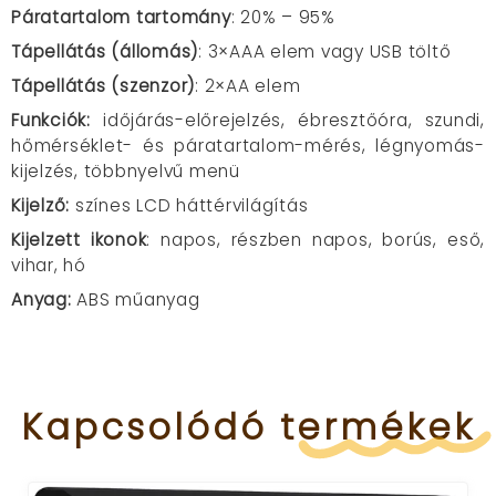
Páratartalom tartomány
: 20% – 95%
Tápellátás (állomás)
: 3×AAA elem vagy USB töltő
Tápellátás (szenzor)
: 2×AA elem
Funkciók:
időjárás-előrejelzés, ébresztőóra, szundi,
hőmérséklet- és páratartalom-mérés, légnyomás-
kijelzés, többnyelvű menü
Kijelző:
színes LCD háttérvilágítás
Kijelzett ikonok
: napos, részben napos, borús, eső,
vihar, hó
Anyag:
ABS műanyag
Kapcsolódó
termékek