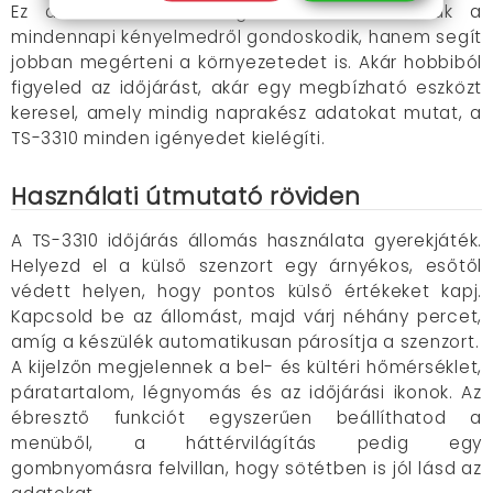
Ez a kiváló meteorológiai állomás nemcsak a
mindennapi kényelmedről gondoskodik, hanem segít
jobban megérteni a környezetedet is. Akár hobbiból
figyeled az időjárást, akár egy megbízható eszközt
keresel, amely mindig naprakész adatokat mutat, a
TS-3310 minden igényedet kielégíti.
Használati útmutató röviden
A TS-3310 időjárás állomás használata gyerekjáték.
Helyezd el a külső szenzort egy árnyékos, esőtől
védett helyen, hogy pontos külső értékeket kapj.
Kapcsold be az állomást, majd várj néhány percet,
amíg a készülék automatikusan párosítja a szenzort.
A kijelzőn megjelennek a bel- és kültéri hőmérséklet,
páratartalom, légnyomás és az időjárási ikonok. Az
ébresztő funkciót egyszerűen beállíthatod a
menüből, a háttérvilágítás pedig egy
gombnyomásra felvillan, hogy sötétben is jól lásd az