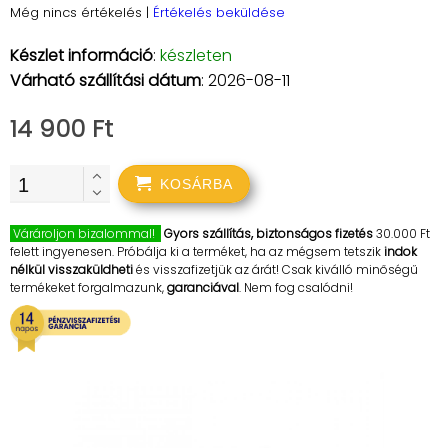
Még nincs értékelés
|
Értékelés beküldése
Készlet információ
:
készleten
Várható szállítási dátum
: 2026-08-11
14 900 Ft
KOSÁRBA
Várároljon bizalommal!
Gyors szállítás, biztonságos fizetés
30.000 Ft
felett ingyenesen. Próbálja ki a terméket, ha az mégsem tetszik
indok
nélkül visszaküldheti
és visszafizetjük az árát! Csak kiválló minőségű
termékeket forgalmazunk,
garanciával
. Nem fog csalódni!