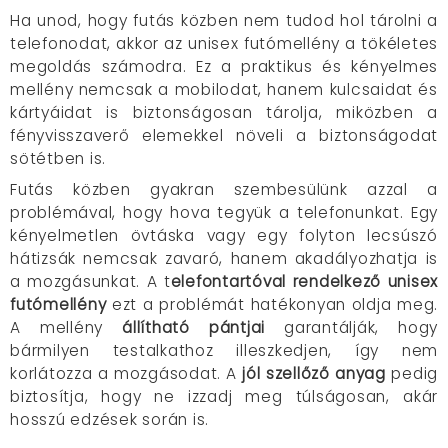
Ha unod, hogy futás közben nem tudod hol tárolni a
telefonodat, akkor az unisex futómellény a tökéletes
megoldás számodra. Ez a praktikus és kényelmes
mellény nemcsak a mobilodat, hanem kulcsaidat és
kártyáidat is biztonságosan tárolja, miközben a
fényvisszaverő elemekkel növeli a biztonságodat
sötétben is.
Futás közben gyakran szembesülünk azzal a
problémával, hogy hova tegyük a telefonunkat. Egy
kényelmetlen övtáska vagy egy folyton lecsúszó
hátizsák nemcsak zavaró, hanem akadályozhatja is
a mozgásunkat. A t
elefontartóval rendelkező unisex
futómellény
ezt a problémát hatékonyan oldja meg.
A mellény
állítható pántjai
garantálják, hogy
bármilyen testalkathoz illeszkedjen, így nem
korlátozza a mozgásodat. A
jól szellőző anyag
pedig
biztosítja, hogy ne izzadj meg túlságosan, akár
hosszú edzések során is.