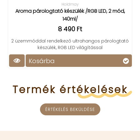
Holdmay
Aroma párologtató készülék /RGB LED, 2 mód,
140ml/
8 490 Ft
2 üzemmóddal rendelkező ultrahangos párologtató
készülék, RGB LED világítással
Kosárba
Termék
értékelések
ÉRTÉKELÉS BEKÜLDÉSE