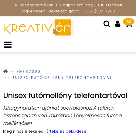
Minőségi termékek · 1-2 napos szállítás, 30.000 Ft felett
ingyenesen · Ügyfélszolgálat: +36(30)507-7908
168
EGÉSZSÉG
UNISEX FUTÓMELLÉNY TELEFONTARTÓVAL
Unisex futómellény telefontartóval
Kihagyhatatlan ajánlat sportoláshoz! A telefon
biztonságban van, miközben kényelmesen futsz a
mellényben.
Még nincs értékelés
|
Értékelés beküldése