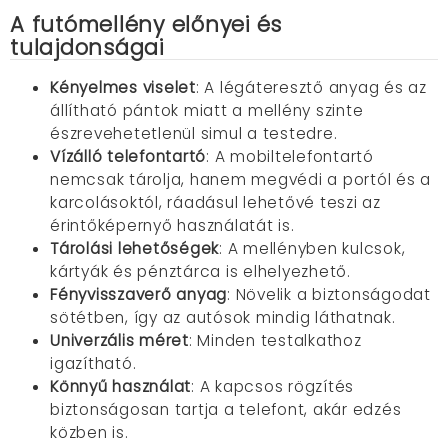
A futómellény előnyei és
tulajdonságai
Kényelmes viselet
: A légáteresztő anyag és az
állítható pántok miatt a mellény szinte
észrevehetetlenül simul a testedre.
Vízálló t
elefontartó
: A mobiltelefontartó
nemcsak tárolja, hanem megvédi a portól és a
karcolásoktól, ráadásul lehetővé teszi az
érintőképernyő használatát is.
Tárolási lehetőségek
: A mellényben kulcsok,
kártyák és pénztárca is elhelyezhető.
Fényvisszaverő anyag
: Növelik a biztonságodat
sötétben, így az autósok mindig láthatnak.
Univerzális méret
: Minden testalkathoz
igazítható.
Könnyű használat
: A kapcsos rögzítés
biztonságosan tartja a telefont, akár edzés
közben is.