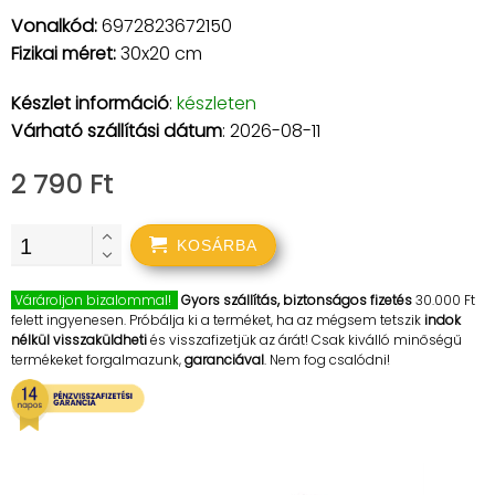
Vonalkód:
6972823672150
Fizikai méret:
30x20 cm
Készlet információ
:
készleten
Várható szállítási dátum
: 2026-08-11
2 790 Ft
KOSÁRBA
Várároljon bizalommal!
Gyors szállítás, biztonságos fizetés
30.000 Ft
felett ingyenesen. Próbálja ki a terméket, ha az mégsem tetszik
indok
nélkül visszaküldheti
és visszafizetjük az árát! Csak kiválló minőségű
termékeket forgalmazunk,
garanciával
. Nem fog csalódni!