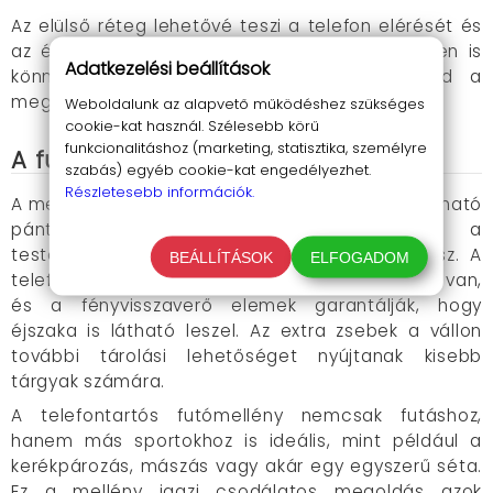
Az elülső réteg lehetővé teszi a telefon elérését és
az érintőképernyő használatát, így futás közben is
Adatkezelési beállítások
könnyen válthatsz zenét vagy ellenőrizheted a
megtett távolságot.
Weboldalunk az alapvető működéshez szükséges
cookie-kat használ. Szélesebb körű
funkcionalitáshoz (marketing, statisztika, személyre
A futó mellény használata
szabás) egyéb cookie-kat engedélyezhet.
Részletesebb információk.
A mellény használata rendkívül egyszerű. Az állítható
pántok segítségével könnyen igazíthatod a
testalkatodhoz, így garantáltan kényelmes lesz. A
BEÁLLÍTÁSOK
ELFOGADOM
telefontartó zsebben a mobilod biztonságban van,
és a fényvisszaverő elemek garantálják, hogy
éjszaka is látható leszel. Az extra zsebek a vállon
további tárolási lehetőséget nyújtanak kisebb
tárgyak számára.
A telefontartós futómellény nemcsak futáshoz,
hanem más sportokhoz is ideális, mint például a
kerékpározás, mászás vagy akár egy egyszerű séta.
Ez a mellény igazi csodálatos megoldás azok