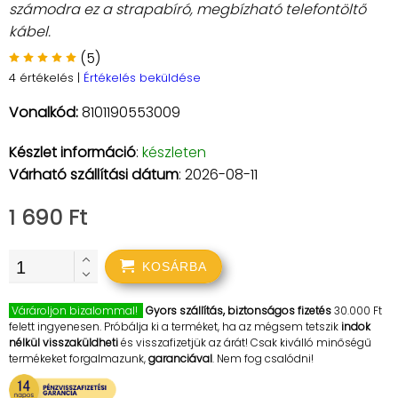
számodra ez a strapabíró, megbízható telefontöltő
kábel.
(5)
4 értékelés
|
Értékelés beküldése
Vonalkód:
8101190553009
Készlet információ
:
készleten
Várható szállítási dátum
: 2026-08-11
1 690 Ft
KOSÁRBA
Várároljon bizalommal!
Gyors szállítás, biztonságos fizetés
30.000 Ft
felett ingyenesen. Próbálja ki a terméket, ha az mégsem tetszik
indok
nélkül visszaküldheti
és visszafizetjük az árát! Csak kiválló minőségű
termékeket forgalmazunk,
garanciával
. Nem fog csalódni!