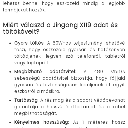
lehetsz benne, hogy eszközeid mindig a legjobb
formájukat hozzák
.​
Miért válaszd a Jingong X119 adat és
töltőkávelt?
Gyors töltés
:
A 60W-os teljesítmény lehetővé
teszi, hogy eszközeid gyorsan és hatékonyan
töltődjenek, legyen szó telefonról, tabletről
vagy laptopról
.​
Megbízható adatátvitel
:
A 480 Mbit/s
sebességű adatátvitel biztosítja, hogy fájljaid
gyorsan és biztonságosan kerüljenek át egyik
eszközről a másikra
.
Tartósság
:
A réz mag és a sodort védőbevonat
garantálja a hosszú élettartamot és a kábel
megbízhatóságát
.​
Kényelmes hosszúság
:
Az 1 méteres hossz