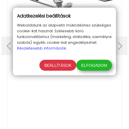
Adatkezelési beállítások
Weboldalunk az alapvető működéshez szükséges
cookie-kat használ. Szélesebb körű
Asztali laptop állvány (összecsukható, fém)
funkcionalitáshoz (marketing, statisztika, személyre
4 990 Ft
szabás) egyéb cookie-kat engedélyezhet.
Részletesebb információk.
Kényelmes és hatékony munka az asztali laptop
állvánnyal!
BEÁLLÍTÁSOK
ELFOGADOM