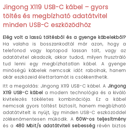
Jingong X119 USB-C kábel –
gyors
töltés
és
megbízható adatátvitel
minden USB-C eszközödhöz
Elég volt a lassú töltésből és a gyenge kábelekből?
Ha valaha is bosszankodtál már azon, hogy a
telefonod vagy laptopod lassan tölt, vagy az
adatátvitel akadozik, akkor tudod, milyen frusztráló
tud lenni egy megbízhatatlan kábel. A gyenge
minőségű kábelek nemcsak időt rabolnak, hanem
akár eszközeid élettartamát is csökkenthetik.
Itt a megoldás: Jingong X119 USB-C kábel. A
Jingong
X119 USB-C kábel
a modern technológia és a kiváló
kivitelezés tökéletes kombinációja
.
Ez a kábel
nemcsak gyors töltést biztosít, hanem megbízható
adatátvitelt is nyújt, így minden USB-C eszközöddel
zökkenőmentesen működik
.
A
60W-os teljesítmény
és a
480 Mbit/s adatátviteli sebesség
révén biztos