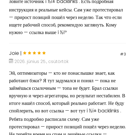
ловите источник í ½í± backlinks . Есть подробная
инструкция и реальные кейсы. Сам уже протестировал
— прирост позиций пошёл через неделю. Так что если
ищете рабочий способ, рекомендую заглянуть. Кому
нужно — ссылка выше í ½íº
Joie |
#3
2026. június 25., csütörtök
Эй, оптимизаторы — кто не понаслышке знает, как
работают бэки? Я тут задумался и понял — пока не
займёшься ссылочным — топа не будет. Брал ссылки
вручную и через агрегаторы, но результат нестабилен. В
итоге нашёл способ, который реально работает. Не буду
спойлерить, но вот ссылка — вот тут í ½í± backlinks .
Ребята подробно расписали схему. Сам уже
протестировал — прирост позиций пошёл через неделю.
Не теряйте время на спам и дешёвые ссылки —