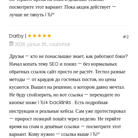
посмотрите этот вариант. Пока акция действует —
лучше не тянуть í ½íº
Darby |
#2
2026. június 25., csütörtök
Друзья — кто не понаслышке знает, как работают бэки?
Начал копать тему SEO и понял — без нормальных
обратных ссылок сайт просто не растёт. Тестил разные
методы — от краудов до гостевых постов, но цены
кусаются. Вышел на решение, о котором давно мечтал.
Не буду спойлерить, но вот ссылка — переходите по
кнопке ниже í ½í± backlinks . Есть подробная
инструкция и реальные кейсы. Сам уже протестировал
— прирост позиций пошёл через неделю. Не теряйте
время на спам и дешёвые ссылки — посмотрите этот
вариант. Кому нужно — ссылка выше í ½íº