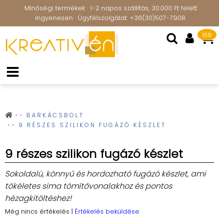
Minőségi termékek · 1-2 napos szállítás, 30.000 Ft felett
ingyenesen · Ügyfélszolgálat: +36(30)507-7908
168
BARKÁCSBOLT
9 RÉSZES SZILIKON FUGÁZÓ KÉSZLET
9 részes szilikon fugázó készlet
Sokoldalú, könnyű és hordozható fugázó készlet, ami
tökéletes sima tömítővonalakhoz és pontos
hézagkitöltéshez!
Még nincs értékelés
|
Értékelés beküldése