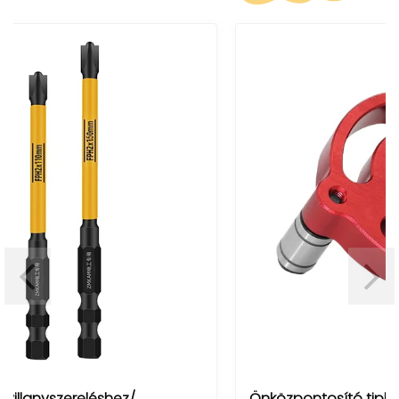
Önközpontosító tipliző fúrósablon (6/8/10 mm)