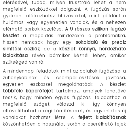
elérésével, tudod, milyen frusztráló lehet a nem
megfelelő eszközökkel dolgozni. A fugázás során
gyakran találkozhatsz kihívásokkal, mint például a
hullámos vagy egyenetlen vonalak, és a nehezen
elérhető sarkok kezelése.
A 9 részes szilikon fugázó
készlet
a megoldás mindezekre a problémákra,
hiszen nemcsak hogy egy
sokoldalú és precíz
simítási eszköz
, de a
készlet könnyű, hordozható
kialakítása
révén bármikor kéznél lehet, amikor
szükséged van rá.
A mindennapi feladatok, mint az ablakok fugázása, a
zuhanykabinok és csempeillesztések javítása,
egyetlen eszközzel megoldhatóak. A készlet
többféle kaparófejet
tartalmaz, amelyek lehetővé
teszik, hogy minden egyes fugázási feladathoz a
megfelelő szöget válaszd ki. Így könnyen
eltávolíthatod a régi tömítéseket, és egyenletes új
vonalakat hozhatsz létre. A
fejlett kialakításnak
köszönhetően a használat során a cserélhető fejek