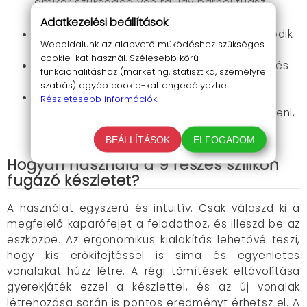
amikor szükséged van rá, így bárhol tudsz
dolgozni vele.
Adatkezelési beállítások
Többféle kaparófej
: Tökéletesen alkalmazkodik
Weboldalunk az alapvető működéshez szükséges
a különböző fugafúvóka szögekhez.
cookie-kat használ. Szélesebb körű
Egyszerű fejcsere
: A cserélhető fejek gyors és
funkcionalitáshoz (marketing, statisztika, személyre
könnyű kezelhetőséget biztosítanak.
szabás) egyéb cookie-kat engedélyezhet.
Széles alkalmazási terület
: Ha otthonod
Részletesebb információk.
különböző helyiségeit szeretnéd megszépíteni,
ezt az eszközt neked találták ki.
BEÁLLÍTÁSOK
ELFOGADOM
Hogyan használd a 9 részes szilikon
fugázó készletet?
A használat egyszerű és intuitív. Csak válaszd ki a
megfelelő kaparófejet a feladathoz, és illeszd be az
eszközbe. Az ergonomikus kialakítás lehetővé teszi,
hogy kis erőkifejtéssel is sima és egyenletes
vonalakat húzz létre. A régi tömítések eltávolítása
gyerekjáték ezzel a készlettel, és az új vonalak
létrehozása során is pontos eredményt érhetsz el. A