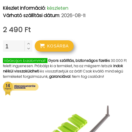
Készlet információ
:
készleten
Várható szállítási dátum
: 2026-08-11
2 490 Ft
KOSÁRBA
Várároljon bizalommal!
Gyors szállítás, biztonságos fizetés
30.000 Ft
felett ingyenesen. Próbálja ki a terméket, ha az mégsem tetszik
indok
nélkül visszaküldheti
és visszafizetjük az árát! Csak kiválló minőségű
termékeket forgalmazunk,
garanciával
. Nem fog csalódni!