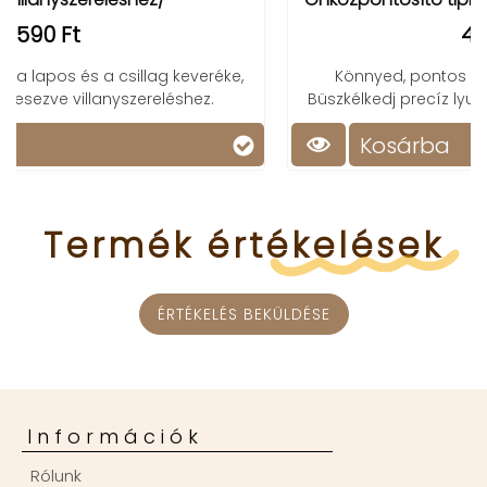
4 690 Ft
ke,
Könnyed, pontos fúrás bármilyen anyagon!
Büszkélkedj precíz lyukakkal minden projektedben!
Kosárba
Termék
értékelések
ÉRTÉKELÉS BEKÜLDÉSE
Információk
Rólunk