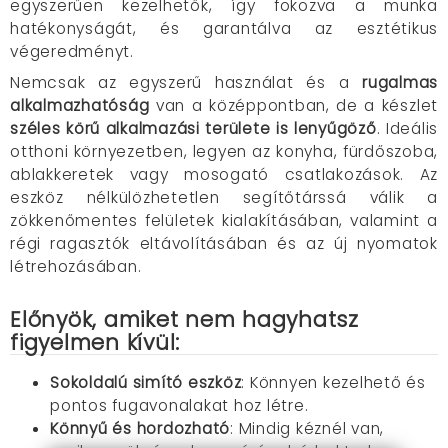
egyszerűen kezelhetők, így fokozva a munka
hatékonyságát, és garantálva az esztétikus
végeredményt.
Nemcsak az egyszerű használat és a
rugalmas
alkalmazhatóság
van a középpontban, de a készlet
széles körű alkalmazási területe is lenyűgöző
. Ideális
otthoni környezetben, legyen az konyha, fürdőszoba,
ablakkeretek vagy mosogató csatlakozások. Az
eszköz nélkülözhetetlen segítőtárssá válik a
zökkenőmentes felületek kialakításában, valamint a
régi ragasztók eltávolításában és az új nyomatok
létrehozásában.
Előnyök, amiket nem hagyhatsz
figyelmen kívül:
Sokoldalú simító eszköz
: Könnyen kezelhető és
pontos fugavonalakat hoz létre.
Könnyű és hordozható
: Mindig kéznél van,