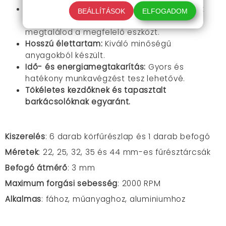
Precíz munka:
A különböző méretű lapoknak
BEÁLLÍTÁSOK
ELFOGADOM
köszönhetően bármilyen feladathoz
megtalálod a megfelelő eszközt.
Hosszú élettartam:
Kiváló minőségű
anyagokból készült.
Idő- és energiamegtakarítás:
Gyors és
hatékony munkavégzést tesz lehetővé.
Tökéletes kezdőknek és tapasztalt
barkácsolóknak egyaránt.
Kiszerelés
: 6 darab körfűrészlap és 1 darab befogó
Méretek
: 22, 25, 32, 35 és 44 mm-es fűrésztárcsák
Befogó átmérő
: 3 mm
Maximum forgási sebesség
: 2000 RPM
Alkalmas
: fához, műanyaghoz, aluminiumhoz