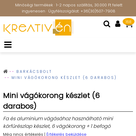
Minőségi termékek · 1-2 napos szállítás, 30.000 Ft felett
ingyenesen · Ügyfélszolgálat: +36(30)507-7908
168
BARKÁCSBOLT
MINI VÁGÓKORONG KÉSZLET (6 DARABOS)
Mini vágókorong készlet (6
darabos)
Fa és aluminium vágásához használható mini
körfűrészlap készlet, 6 vágókorong + 1 befogó
Még nincs értékelés
|
Értékelés beküldése