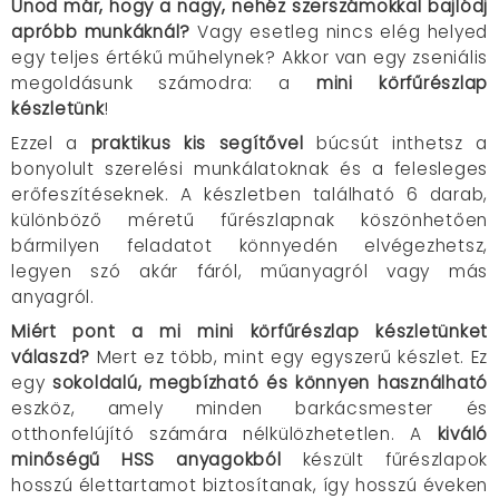
Unod már, hogy a nagy, nehéz szerszámokkal bajlódj
apróbb munkáknál?
Vagy esetleg nincs elég helyed
egy teljes értékű műhelynek? Akkor van egy zseniális
megoldásunk számodra: a
mini körfűrészlap
készletünk
!
Ezzel a
praktikus kis segítővel
búcsút inthetsz a
bonyolult szerelési munkálatoknak és a felesleges
erőfeszítéseknek. A készletben található 6 darab,
különböző méretű fűrészlapnak köszönhetően
bármilyen feladatot könnyedén elvégezhetsz,
legyen szó akár fáról, műanyagról vagy más
anyagról.
Miért pont a mi mini körfűrészlap készletünket
válaszd?
Mert ez több, mint egy egyszerű készlet. Ez
egy
sokoldalú, megbízható és könnyen használható
eszköz, amely minden barkácsmester és
otthonfelújító számára nélkülözhetetlen. A
kiváló
minőségű HSS anyagokból
készült fűrészlapok
hosszú élettartamot biztosítanak, így hosszú éveken