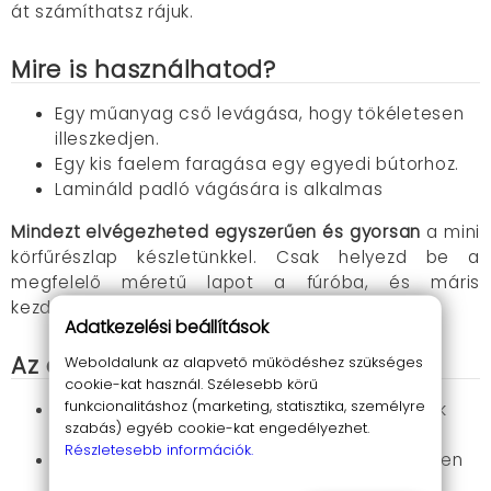
át számíthatsz rájuk.
Mire is használhatod?
Egy műanyag cső levágása, hogy tökéletesen
illeszkedjen.
Egy kis faelem faragása egy egyedi bútorhoz.
Lamináld padló vágására is alkalmas
Mindezt elvégezheted egyszerűen és gyorsan
a mini
körfűrészlap készletünkkel. Csak helyezd be a
megfelelő méretű lapot a fúróba, és máris
kezdődhet a munka!
Adatkezelési beállítások
Az előnyök összefoglalva
Weboldalunk az alapvető működéshez szükséges
cookie-kat használ. Szélesebb körű
funkcionalitáshoz (marketing, statisztika, személyre
Sokoldalúság:
Fa, műanyag és más anyagok
szabás) egyéb cookie-kat engedélyezhet.
vágásához egyaránt használható.
Részletesebb információk.
Könnyű használat:
Kicsi, könnyű és egyszerűen
kezelhető.