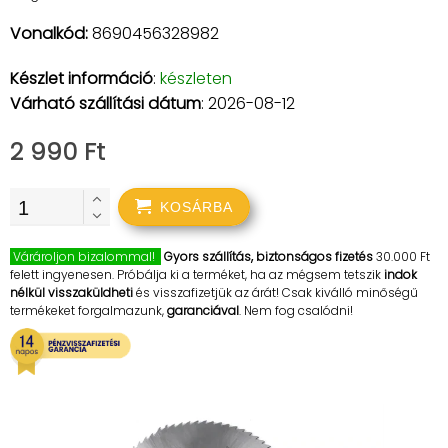
Vonalkód:
8690456328982
Készlet információ
:
készleten
Várható szállítási dátum
: 2026-08-12
2 990 Ft
KOSÁRBA
Várároljon bizalommal!
Gyors szállítás, biztonságos fizetés
30.000 Ft
felett ingyenesen. Próbálja ki a terméket, ha az mégsem tetszik
indok
nélkül visszaküldheti
és visszafizetjük az árát! Csak kiválló minőségű
termékeket forgalmazunk,
garanciával
. Nem fog csalódni!