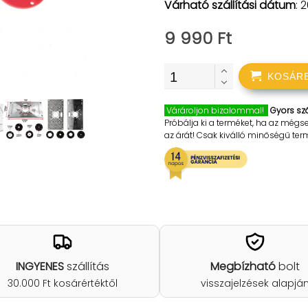
Várható szállítási dátum
: 
9 990 Ft
KOSÁR
Várároljon bizalommal!
Gyors szá
Próbálja ki a terméket, ha az mégs
az árát! Csak kiválló minőségű te
INGYENES
szállítás
Megbízható
bolt
30.000 Ft kosárértéktől
visszajelzések alapjá