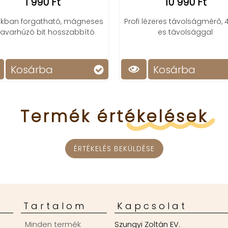
1 990 Ft
10 990 Ft
okban forgatható, mágneses
Profi lézeres távolságmérő,
avarhúzó bit hosszabbító
es távolsággal
Kosárba
Kosárba
Termék
értékelések
ÉRTÉKELÉS BEKÜLDÉSE
Tartalom
Kapcsolat
Minden termék
Szungyi Zoltán EV.