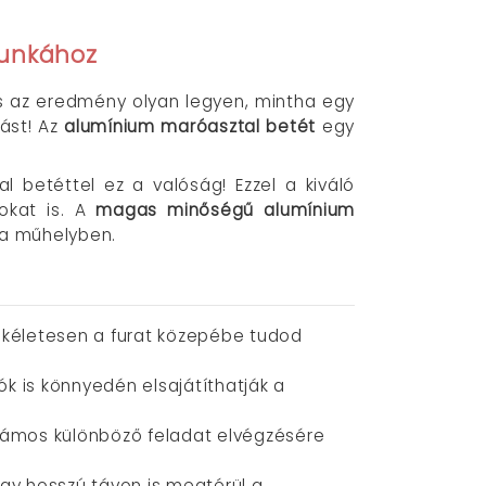
munkához
s az eredmény olyan legyen, mintha egy
dást! Az
alumínium maróasztal betét
egy
 betéttel ez a valóság! Ezzel a kiváló
okat is. A
magas minőségű alumínium
z a műhelyben.
ökéletesen a furat közepébe tudod
k is könnyedén elsajátíthatják a
számos különböző feladat elvégzésére
gy hosszú távon is megtérül a