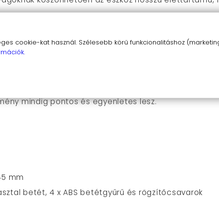
ól olvasható skála segítségével könnyedén beállíthato
s cookie-kat használ. Szélesebb körű funkcionalitáshoz (marketing,
rmációk.
um maróasztal betétet?
ata rendkívül egyszerű. Csak helyezd be a betétet a m
nka! A beépített központosító bütyöknek köszönhető
dmény mindig pontos és egyenletes lesz.
 45 mm
sztal betét, 4 x
ABS betétgyűrű és rögzítőcsavarok