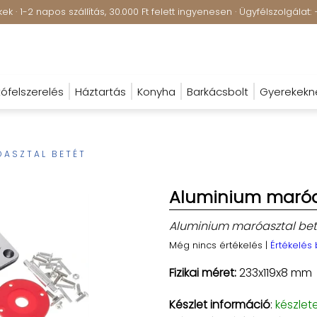
k · 1-2 napos szállítás, 30.000 Ft felett ingyenesen · Ügyfélszolgála
ófelszerelés
Háztartás
Konyha
Barkácsbolt
Gyerekekn
ÓASZTAL BETÉT
Aluminium maróa
Aluminium maróasztal bet
Még nincs értékelés
|
Értékelés
Fizikai méret:
233x119x8 mm
Készlet információ
:
készlet