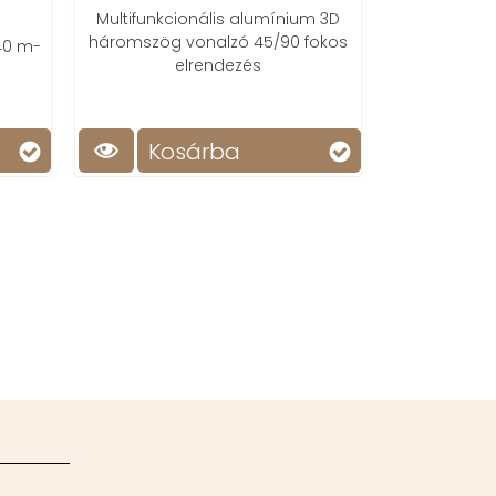
2
Multifunkcionális alumínium 3D
háromszög vonalzó 45/90 fokos
 40 m-
Sablonunkkal
elrendezés
alkothat
búto
Kosárba
Ko