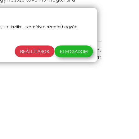
d a kívánt méreteket, így a munkád még
 statisztika, személyre szabás) egyéb
unkapadba, állítsd be a marót a kívánt
BEÁLLÍTÁSOK
ELFOGADOM
en a maró mindig tökéletesen a furat