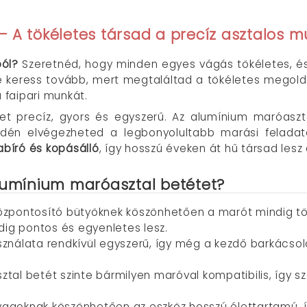
– A tökéletes társad a precíz asztalos 
ból?
Szeretnéd, hogy minden egyes vágás tökéletes, é
 ne keress tovább, mert megtaláltad a tökéletes megol
a faipari munkát.
t precíz, gyors és egyszerű. Az alumínium maróasztal
edén elvégezheted a legbonyolultabb marási feladat
abíró és kopásálló
, így hosszú éveken át hű társad les
alumínium maróasztal betétet?
özpontosító bütyöknek köszönhetően a marót mindig t
dig pontos és egyenletes lesz.
ználata rendkívül egyszerű, így még a kezdő barkácsoló
tal betét szinte bármilyen maróval kompatibilis, így 
agoknak köszönhetően az eszköz hosszú élettartamú, í