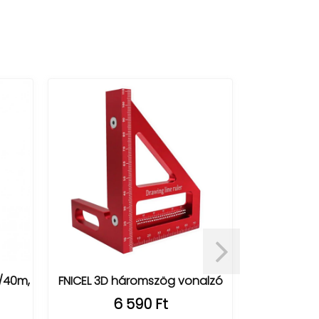
/40m,
FNICEL 3D háromszög vonalzó
Univer
bútor
6 590 Ft