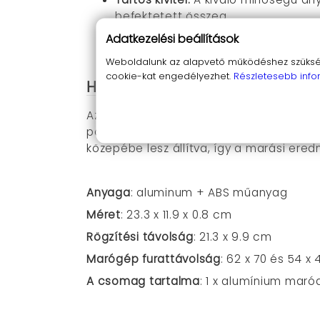
befektetett összeg.
Kényelmes használat:
A tiszta és j
Adatkezelési beállítások
hatékonyabbá válik.
Weboldalunk az alapvető működéshez szüksége
cookie-kat engedélyezhet.
Részletesebb info
Hogyan használd az alumíni
Az alumínium maróasztal betét használ
pozícióba, és már kezdődhet is a mu
közepébe lesz állítva, így a marási ere
Anyaga
: aluminum + ABS műanyag
Méret
: 23.3 x 11.9 x 0.8 cm
Rögzítési távolság
: 21.3 x 9.9 cm
Marógép furattávolság
: 62 x 70 és 54 x
A csomag tartalma
:
1 x a
lumínium maróa