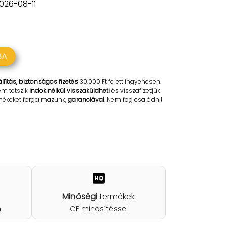
2026-08-11
BA
llítás, biztonságos fizetés
30.000 Ft felett ingyenesen.
em tetszik
indok nélkül visszaküldheti
és visszafizetjük
rmékeket forgalmazunk,
garanciával
. Nem fog csalódni!
Minőségi
termékek
n
CE minősítéssel