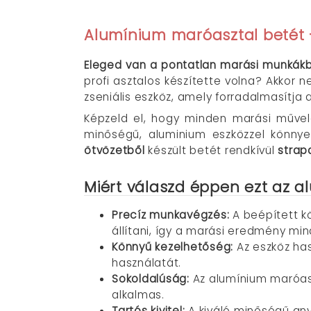
Alumínium maróasztal betét 
Eleged van a pontatlan marási munkák
profi asztalos készítette volna? Akkor
zseniális eszköz, amely forradalmasítja 
Képzeld el, hogy minden marási művele
minőségű, aluminium eszközzel könny
ötvözetből
készült betét rendkívül
strap
Miért válaszd éppen ezt az 
Precíz munkavégzés:
A beépített k
állítani, így a marási eredmény min
Könnyű kezelhetőség:
Az eszköz has
használatát.
Sokoldalúság:
Az alumínium maróasz
alkalmas.
Tartós kivitel:
A kiváló minőségű any