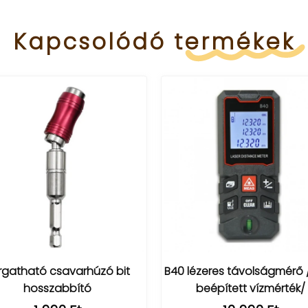
Kapcsolódó
termékek
rgatható csavarhúzó bit
B40 lézeres távolságmérő 
hosszabbító
beépített vízmérték/