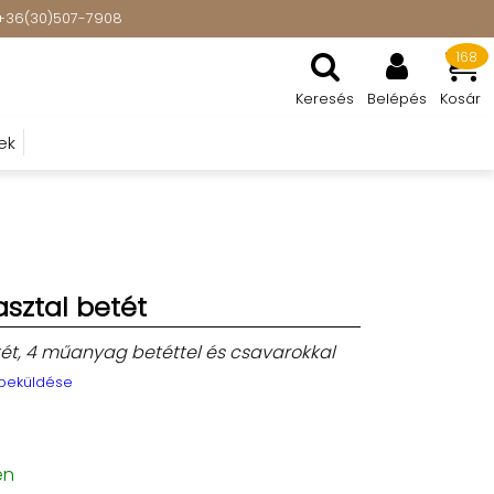
t: +36(30)507-7908
168
Keresés
Belépés
Kosár
ek
sztal betét
ét, 4 műanyag betéttel és csavarokkal
 beküldése
en