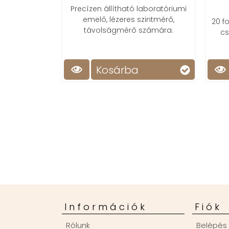
Precízen állítható laboratóriumi
t
emelő, lézeres szintmérő,
20 f
ecsanyahúzó
távolságmérő számára.
cs
Precíz, gyors
hatóság
Kosárba
Információk
Fiók
Rólunk
Belépés