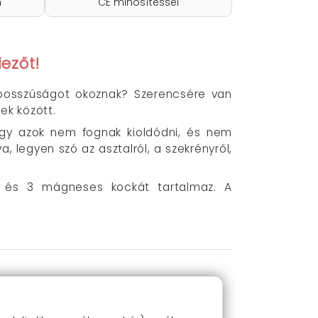
n
CE minősítéssel
ezőt!
 bosszúságot okoznak? Szerencsére van
ek között.
így azok nem fognak kioldódni, és nem
, legyen szó az asztalról, a szekrényről,
t és 3 mágneses kockát tartalmaz. A
.