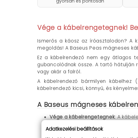
gyorsan és pontosan
Vége a kábelrengetegnek! B
Ismerős a káosz az íróasztalodon? A 
megoldás! A Baseus Peas mágneses kábe
Ez a kábelrendező nem egy átlagos te
gubancolódnak össze. A tartó hátulján ra
vagy akár a falról.
A kábelrendező bármilyen kábelhez 
kábelrendező kicsi, könnyű, és kényelm
A Baseus mágneses kábelren
Vége a kábelrengetegnek
: A kábe
Erős mágneses tartás
: A kábelek n
Adatkezelési beállítások
Könnyű rögzítés
: A ragasztónak kö