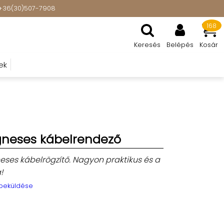
t: +36(30)507-7908
168
Keresés
Belépés
Kosár
ek
neses kábelrendező
es kábelrögzítő. Nagyon praktikus és a
!
 beküldése