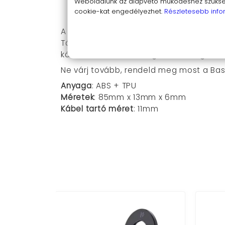
Sokoldalú
: Bármilyen kábelhez (11m
Weboldalunk az alapvető működéshez szüksége
cookie-kat engedélyezhet.
Részletesebb info
Kis méretű és könnyű
: Kényelmesen
A Baseus mágneses kábelrendező haszná
Távolítsd el a védőfóliát a kábelrendez
kábelrendezőbe, és rögzítsd a mágnese
Ne várj tovább, rendeld meg most a Bas
Anyaga
: ABS + TPU
Méretek
: 85mm x 13mm x 6mm
Kábel tartó méret
: 11mm