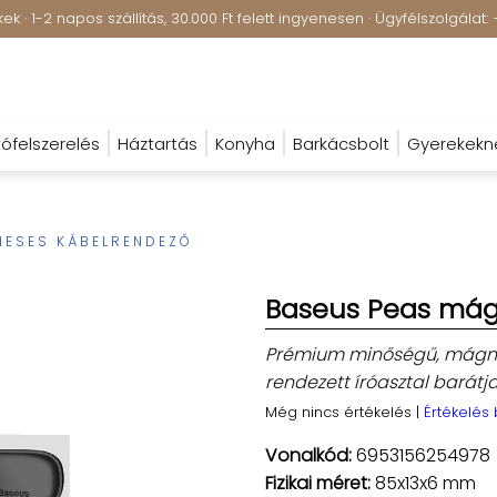
k · 1-2 napos szállítás, 30.000 Ft felett ingyenesen · Ügyfélszolgála
ófelszerelés
Háztartás
Konyha
Barkácsbolt
Gyerekekn
NESES KÁBELRENDEZŐ
Baseus Peas mág
Prémium minőségű, mágnes
rendezett íróasztal barátja
Még nincs értékelés
|
Értékelés
Vonalkód:
6953156254978
Fizikai méret:
85x13x6 mm