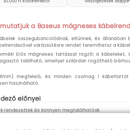
30.000 Ft kosárértéktől
visszajelzések alapjá
emutatjuk a Baseus mágneses kábelrend
kábelek összegubancolódnak, eltűnnek, és állandóan
lrendezővel varázsütésre rendet teremthetsz a kábel
rmék! Erős mágneses tartással rögzíti a kábeleket, 
gasztó található, amellyel szilárdan rögzíthető bárhova
(11mm) megfelelő, és minden csomag 1 kábeltartó
esen használható.
dező előnyei
lek rendezettek és könnyen megtalálhatóak.
em fognak kioldódni.
szönhetően a kábelrendező szilárdan rögzíthető bárhova