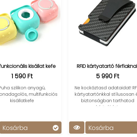
RFID kártyatartó férfiaknak
Testradír, masszír
hátmosó szalag szil
5 990 Ft
1 390 Ft
Ne kockáztasd adataidat! RFID
kártyatartónkkal stílusosan és
Tedd kellemessé és te
biztonságban tarthatod
zuhanyzást a szilikon 
kártyáidat.
Kosárba
Kosárba