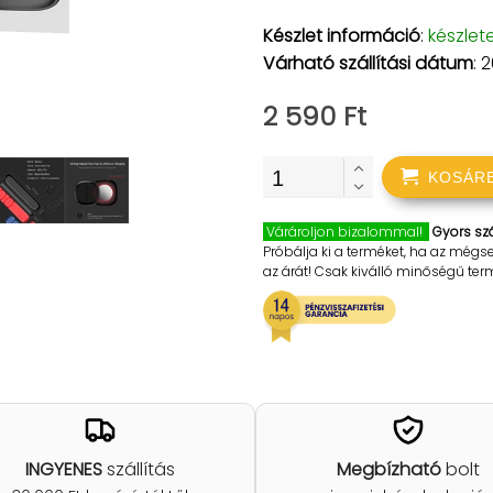
Készlet információ
:
készlet
Várható szállítási dátum
: 
2 590 Ft
KOSÁR
Várároljon bizalommal!
Gyors szá
Próbálja ki a terméket, ha az mégs
az árát! Csak kiválló minőségű te
INGYENES
szállítás
Megbízható
bolt