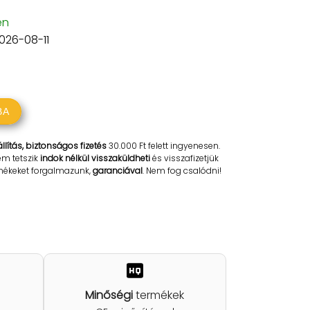
en
2026-08-11
BA
llítás, biztonságos fizetés
30.000 Ft felett ingyenesen.
em tetszik
indok nélkül visszaküldheti
és visszafizetjük
rmékeket forgalmazunk,
garanciával
. Nem fog csalódni!
Minőségi
termékek