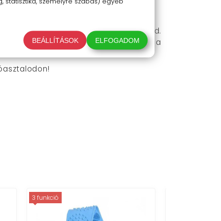
 statisztika, személyre szabás) egyéb
á a kábelrendezőt rögzíteni szeretnéd.
BEÁLLÍTÁSOK
ELFOGADOM
 és nyomd oda erősen. Helyezd a kábelt a
róasztalodon!