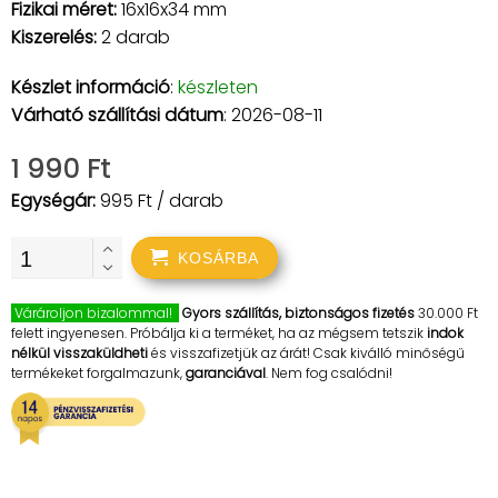
Fizikai méret:
16x16x34 mm
Kiszerelés:
2 darab
Készlet információ
:
készleten
Várható szállítási dátum
: 2026-08-11
1 990 Ft
Egységár:
995 Ft / darab
KOSÁRBA
Várároljon bizalommal!
Gyors szállítás, biztonságos fizetés
30.000 Ft
felett ingyenesen. Próbálja ki a terméket, ha az mégsem tetszik
indok
nélkül visszaküldheti
és visszafizetjük az árát! Csak kiválló minőségű
termékeket forgalmazunk,
garanciával
. Nem fog csalódni!