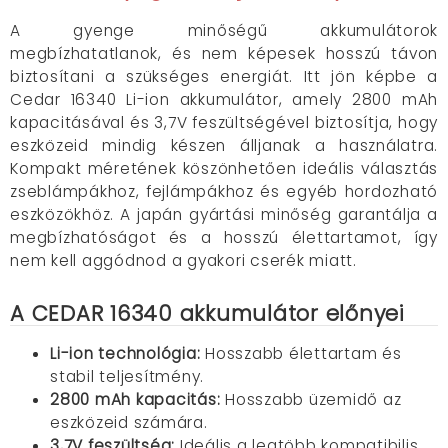
A gyenge minőségű akkumulátorok
megbízhatatlanok, és nem képesek hosszú távon
biztosítani a szükséges energiát. Itt jön képbe a
Cedar 16340 Li-ion akkumulátor, amely 2800 mAh
kapacitásával és 3,7V feszültségével biztosítja, hogy
eszközeid mindig készen álljanak a használatra.
Kompakt méretének köszönhetően ideális választás
zseblámpákhoz, fejlámpákhoz és egyéb hordozható
eszközökhöz. A japán gyártási minőség garantálja a
megbízhatóságot és a hosszú élettartamot, így
nem kell aggódnod a gyakori cserék miatt.
A CEDAR 16340 akkumulátor előnyei
Li-ion technológia:
Hosszabb élettartam és
stabil teljesítmény.
2800 mAh kapacitás:
Hosszabb üzemidő az
eszközeid számára.
3,7V feszültség:
Ideális a legtöbb kompatibilis