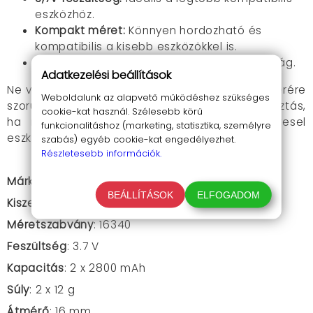
eszközhöz.
Kompakt méret:
Könnyen hordozható és
kompatibilis a kisebb eszközökkel is.
Japán minőség:
Megbízhatóság és tartósság.
Adatkezelési beállítások
Ne várd meg, míg a jelenlegi akkumulátorod cserére
Weboldalunk az alapvető működéshez szükséges
szorul! A CEDAR 16340 akkumulátor kiváló választás,
cookie-kat használ. Szélesebb körű
ha megbízható és tartós energiaforrást keresel
funkcionalitáshoz (marketing, statisztika, személyre
eszközeidhez.
szabás) egyéb cookie-kat engedélyezhet.
Részletesebb információk.
Márka
:
Thunder Cedar
BEÁLLÍTÁSOK
ELFOGADOM
Kiszerelés
: 2 darab
Méretszabvány
: 16340
Feszültség
: 3.7 V
Kapacitás
: 2 x 2800 mAh
Súly
: 2 x 12 g
Átmérő
: 16 mm