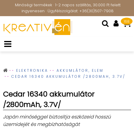
Minőségi termékek · 1-2 napos szállítás, 30.000 Ft felett
ingyenesen · Ügyfélszolgálat: +36(30)507-7908
168
ELEKTRONIKA
AKKUMLÁTOR, ELEM
CEDAR 16340 AKKUMULÁTOR /2800MAH, 3.7V/
Cedar 16340 akkumulátor
/2800mAh, 3.7V/
Japán minőséggel biztosítja eszközeid hosszú
üzemidejét és megbízhatóságát