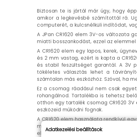
Biztosan te is jártál már úgy, hogy ép
amikor a legkevésbé számítottál rá. Ug
computerét, a kulcsnélküli indítódat, v
A JPan CR1620 elem 3V-os változata ga
miatti bosszankodást, ezzel az elemmel 
A CR1620 elem egy lapos, kerek, úgyne
és 2 mm vastag, ezért is kapta a CR1620
és stabil feszültséget garantál. A 3V 
tökéletes választás lehet a távirány
számtalan más eszközhöz. Szóval, ha me
Ez a csomag ráadásul nem csak egyetl
rohangálnod. Tartalékba is tehetsz belő
otthon egy tartalék csomag CR1620 3V 
eszközeid működni fognak.
A CR1620 elem használata rendkívül egys
megfelelő polaritással (a „+” és „-” jel
Adatkezelési beállítások
elemet tartalmaz, így hosszú ideig ellát 