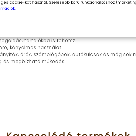
s cookie-kat használ. Szélesebb körű funkcionalitáshoz (marketing,
rmációk.
 CR1620 elem 3V főbb előnyeit
 energiaforrás a legtöbb eszköz számára.
éleskörű kompatibilitás.
egoldás, tartalékba is tehetsz.
re, kényelmes használat.
ányítók, órák, számológépek, autókulcsok és még sok 
ég és megbízható működés.