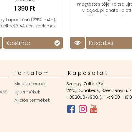
megtestesítője! Töltsd újr
1 390 Ft
világod, pillanatok alatt
Akkumulátor újítás!
gy kapacitású (2750 mAh),
ratölthető AA ceruzaelemek
Kosárba
Kosárba
Tartalom
Kapcsolat
Minden termék
Szungyi Zoltán EV.
2120, Dunakeszi, Széchenyi u. 7
áció
Új termékek
+36305077908 (H-P: 9.00 - 16.
Akciós termékek