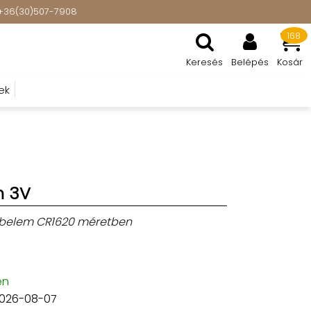
t: +36(30)507-7908
168
Keresés
Belépés
Kosár
ek
m 3V
mbelem CR1620 méretben
en
2026-08-07