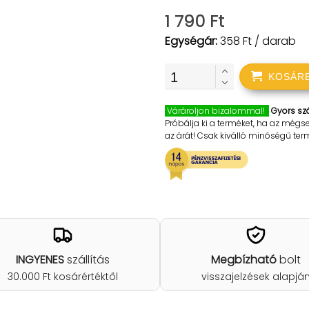
1 790 Ft
Egységár:
358 Ft / darab
KOSÁR
Várároljon bizalommal!
Gyors szá
Próbálja ki a terméket, ha az mégs
az árát! Csak kiválló minőségű te
INGYENES
szállítás
Megbízható
bolt
30.000 Ft kosárértéktől
visszajelzések alapjá