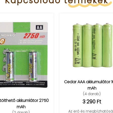
Kapcsolódó
termékek
Cedar AAA akkumulátor 
mAh
(4 darab)
tölthető akkumlátor 2750
3 290 Ft
mAh
Az erő és megbízhatós
(2 darab)