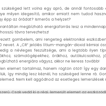
p szükséged lett volna egy apró, de annál fontosabb 
ye milyen idegesítő, amikor emiatt nem tudod használ
agy épp az órádat? Ismerős a helyzet?
rantáltan megbízható energiaforrás lesz a mindennapja
hosszú távra tervezhetsz!
vezett gombelem, ami rengeteg elektronikai eszközb
 nevet. A „CR” jelölés lítium-mangán-dioxid kémiai ös
pedig a névleges feszültsége, ami a legtöbb ilyen tí
ítókhoz, számológépekhez, órákhoz, autókulcsokhoz, 
gbízható energiára vágysz, akkor ne keress tovább!
en elemet tartalmaz, hanem rögtön ötöt! Így egy dar
lük, így mindig lesz kéznél, ha szükséged lenne rá. Gon
elemed. Nem kell aggódnod az esetleges lemerülések mi
zerű. Csak vedd ki a régi, lemerült elemet az eszközöd
zésekre figyelj). Ennyi az egész! Gyors, egyszerű és p
energiával.