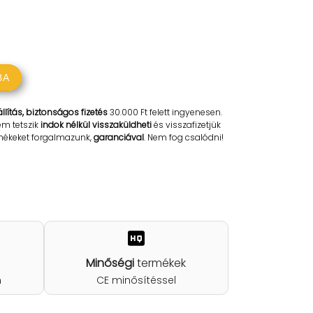
BA
llítás, biztonságos fizetés
30.000 Ft felett ingyenesen.
em tetszik
indok nélkül visszaküldheti
és visszafizetjük
rmékeket forgalmazunk,
garanciával
. Nem fog csalódni!
Minőségi
termékek
n
CE minősítéssel