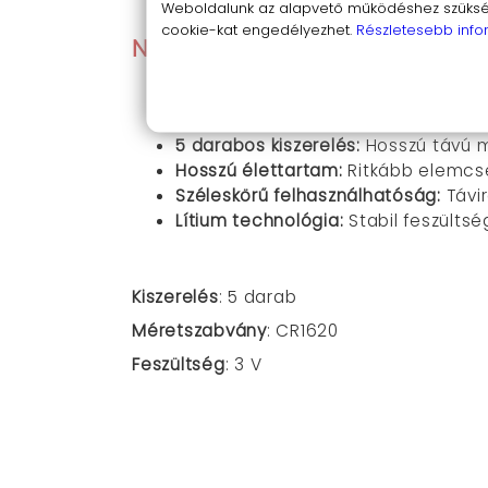
Weboldalunk az alapvető működéshez szüksége
cookie-kat engedélyezhet.
Részletesebb info
Nézzük tehát összefoglalva a
3V feszültség:
Stabil és megbízható
CR1620 méret:
Szabványos méret, sz
5 darabos kiszerelés:
Hosszú távú m
Hosszú élettartam:
Ritkább elemcse
Széleskörű felhasználhatóság:
Távir
Lítium technológia:
Stabil feszülts
Kiszerelés
: 5 darab
Méretszabvány
: CR1620
Feszültség
: 3 V