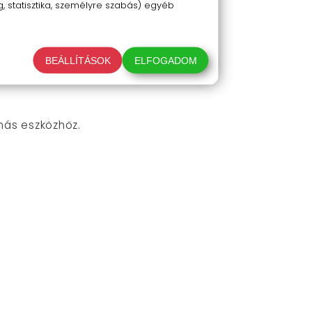
 statisztika, személyre szabás) egyéb
BEÁLLÍTÁSOK
ELFOGADOM
más eszközhöz.