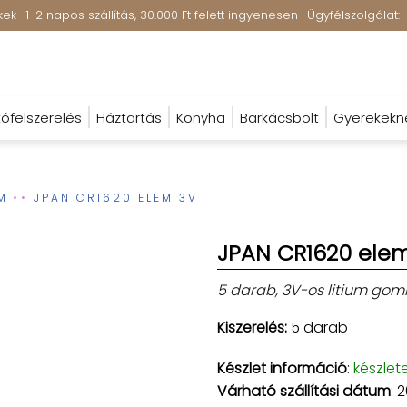
k · 1-2 napos szállítás, 30.000 Ft felett ingyenesen · Ügyfélszolgála
ófelszerelés
Háztartás
Konyha
Barkácsbolt
Gyerekekn
M
JPAN CR1620 ELEM 3V
JPAN CR1620 ele
5 darab, 3V-os litium go
Kiszerelés:
5 darab
Készlet információ
:
készlet
Várható szállítási dátum
: 