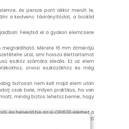
elemre, és persze pont akkor merült le,
ni a kedvenc távirányítódat, a biciklid
idban. Felejtsd el a gyakori elemcsere
en megtalálható. Mérete 16 mm átmérőjű
szetételre utal, ami hosszú élettartamot
pusú eszköz számára ideális. Ez az elem
játékokhoz, orvosi eszközökhöz és még
abig biztosan nem kell majd elem után
dolj csak bele, milyen praktikus, ha van
att, mindig biztos lehetsz benne, hogy
ből, és helyezd be az új CR1620 elemet a
roblémamentes. Ez a termék 5 darab CR1620