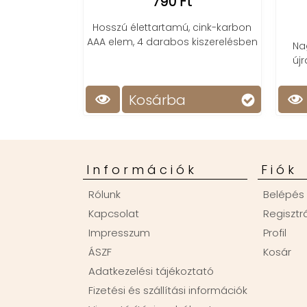
790 Ft
Hosszú élettartamú, cink-karbon
AAA elem, 4 darabos kiszerelésben
Na
új
Kosárba
Információk
Fiók
Rólunk
Belépés
Kapcsolat
Regisztr
Impresszum
Profil
ÁSZF
Kosár
Adatkezelési tájékoztató
Fizetési és szállítási információk