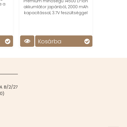
Prémium minőségű 14500 Li-ion
a a
akkumlátor japánból, 2000 mAh
!
kapacitással, 3.7V feszültséggel
Csúcsminőség
akksi,
Kosárba
Ko
4. B/2/27
00)