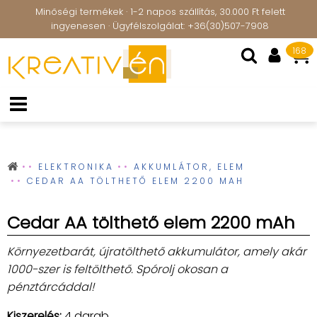
Minőségi termékek · 1-2 napos szállítás, 30.000 Ft felett
ingyenesen · Ügyfélszolgálat: +36(30)507-7908
168
ELEKTRONIKA
AKKUMLÁTOR, ELEM
CEDAR AA TÖLTHETŐ ELEM 2200 MAH
Cedar AA tölthető elem 2200 mAh
Környezetbarát, újratölthető akkumulátor, amely akár
1000-szer is feltölthető. Spórolj okosan a
pénztárcáddal!
Kiszerelés:
4 darab