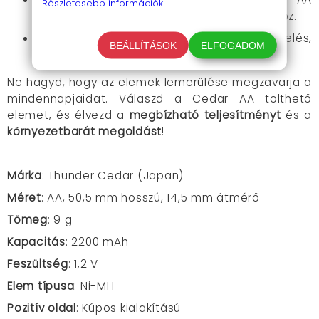
Részletesebb információk.
méret, amely illeszkedik a legtöbb eszközhöz.
Kényelmes csomagolás
:
4 darabos kiszerelés,
BEÁLLÍTÁSOK
ELFOGADOM
hogy mindig legyen kéznél tartalék.
Ne hagyd, hogy az elemek lemerülése megzavarja a
mindennapjaidat. Válaszd a Cedar AA tölthető
elemet, és élvezd a
megbízható teljesítményt
és a
környezetbarát megoldást
!
Márka
: Thunder Cedar (Japan)
Méret
: AA,
50,5 mm hosszú, 14,5 mm átmérő
Tömeg
: 9 g
Kapacitás
:
2200 mAh
Feszültség
:
1,2 V
Elem típusa
:
Ni-MH
Pozitív oldal
:
Kúpos kialakítású