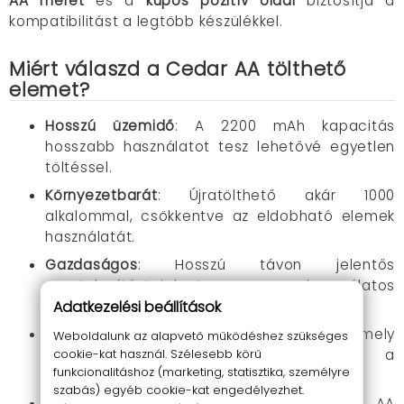
AA méret
és a
kúpos pozitív oldal
biztosítja a
kompatibilitást a legtöbb készülékkel.
Miért válaszd a Cedar AA tölthető
elemet?
Hosszú üzemidő
:
A 2200 mAh kapacitás
hosszabb használatot tesz lehetővé egyetlen
töltéssel.
Környezetbarát
:
Újratölthető akár 1000
alkalommal, csökkentve az eldobható elemek
használatát.
Gazdaságos
:
Hosszú távon jelentős
megtakarítást jelent az egyszer használatos
Adatkezelési beállítások
elemekhez képest.
Prémium minőség
:
Japán gyártás, amely
Weboldalunk az alapvető működéshez szükséges
cookie-kat használ. Szélesebb körű
garantálja a megbízhatóságot és a
funkcionalitáshoz (marketing, statisztika, személyre
tartósságot.
szabás) egyéb cookie-kat engedélyezhet.
Széleskörű kompatibilitás
:
Szabványos AA