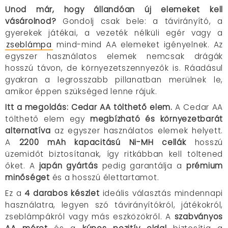
Unod már, hogy állandóan új elemeket kell
vásárolnod?
Gondolj csak bele:
a távirányító, a
gyerekek játékai, a vezeték nélküli egér vagy a
zseblámpa
mind-mind AA elemeket igényelnek.
Az
egyszer használatos elemek nemcsak drágák
hosszú távon, de környezetszennyezők is.
Ráadásul
gyakran a legrosszabb pillanatban merülnek le,
amikor éppen szükséged lenne rájuk.
Itt a megoldás: Cedar AA tölthető elem.
A Cedar AA
tölthető elem egy
megbízható és környezetbarát
alternatíva
az egyszer használatos elemek helyett.
A
2200 mAh kapacitású Ni-MH cellák
hosszú
üzemidőt biztosítanak, így ritkábban kell töltened
őket.
A
japán gyártás
pedig garantálja a
prémium
minőséget
és a hosszú élettartamot.
Ez a
4 darabos készlet
ideális választás mindennapi
használatra, legyen szó távirányítókról, játékokról,
zseblámpákról vagy más eszközökről.
A
szabványos