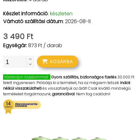
Készlet információ
:
készleten
Várható szállítási dátum
: 2026-08-11
3 490 Ft
Egységár:
873 Ft / darab
KOSÁRBA
Várároljon bizalommal!
Gyors szállítás, biztonságos fizetés
30.000 Ft
felett ingyenesen. Próbálja ki a terméket, ha az mégsem tetszik
indok
nélkül visszaküldheti
és visszafizetjük az árát! Csak kiválló minőségű
termékeket forgalmazunk,
garanciával
. Nem fog csalódni!