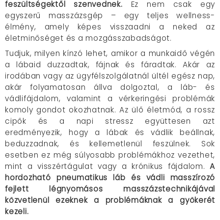
feszültségektől szenvednek.
Ez nem csak egy
egyszerű masszázsgép – egy teljes wellness-
élmény, amely képes visszaadni a neked az
életminőséget és a mozgásszabadságot.
Tudjuk, milyen kínzó lehet, amikor a munkaidő végén
a lábaid duzzadtak, fájnak és fáradtak. Akár az
irodában vagy az ügyfélszolgálatnál ültél egész nap,
akár folyamatosan állva dolgoztal, a láb- és
vádlifájdalom, valamint a vérkeringési problémák
komoly gondot okozhatnak. Az ülő életmód, a rossz
cipők és a napi stressz együttesen azt
eredményezik, hogy a lábak és vádlik beállnak,
beduzzadnak, és kellemetlenül feszülnek. Sok
esetben ez még súlyosabb problémákhoz vezethet,
mint a visszértágulat vagy a krónikus fájdalom.
A
hordozható pneumatikus láb és vádli masszírozó
fejlett légnyomásos masszázstechnikájával
közvetlenül ezeknek a problémáknak a gyökerét
kezeli.