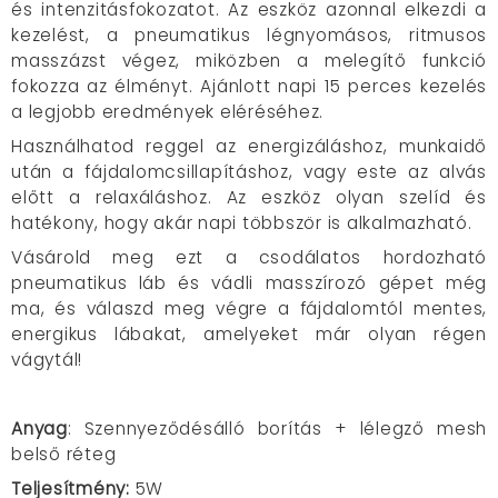
és intenzitásfokozatot. Az eszköz azonnal elkezdi a
kezelést, a pneumatikus légnyomásos, ritmusos
masszázst végez, miközben a melegítő funkció
fokozza az élményt. Ajánlott napi 15 perces kezelés
a legjobb eredmények eléréséhez.
Használhatod reggel az energizáláshoz, munkaidő
után a fájdalomcsillapításhoz, vagy este az alvás
előtt a relaxáláshoz. Az eszköz olyan szelíd és
hatékony, hogy akár napi többször is alkalmazható.
Vásárold meg ezt a csodálatos hordozható
pneumatikus láb és vádli masszírozó gépet még
ma, és válaszd meg végre a fájdalomtól mentes,
energikus lábakat, amelyeket már olyan régen
vágytál!
Anyag
: Szennyeződésálló borítás + lélegző mesh
belső réteg
Teljesítmény:
5W