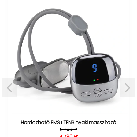
Hordozható EMS+TENS nyaki masszírozó
5 490 Ft
4 790 Ft