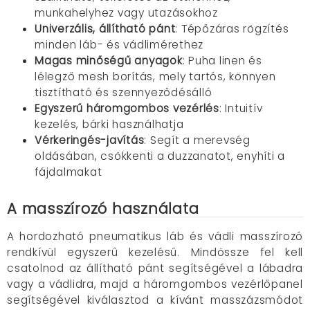
munkahelyhez vagy utazásokhoz
Univerzális, állítható pánt
: Tépőzáras rögzítés
minden láb- és vádlimérethez
Magas minőségű anyagok
: Puha linen és
lélegző mesh borítás, mely tartós, könnyen
tisztítható és szennyeződésálló
Egyszerű háromgombos vezérlés
: Intuitív
kezelés, bárki használhatja
Vérkeringés-javítás
: Segít a merevség
oldásában, csökkenti a duzzanatot, enyhíti a
fájdalmakat
A masszírozó használata
A hordozható pneumatikus láb és vádli masszírozó
rendkívül egyszerű kezelésű. Mindössze fel kell
csatolnod az állítható pánt segítségével a lábadra
vagy a vádlidra, majd a háromgombos vezérlőpanel
segítségével kiválasztod a kívánt masszázsmódot