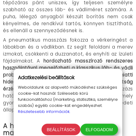
tépőzáras pánt uniszex, így teljesen személyre
szabható az összes láb- és vádliméret számára. A
puha, lélegző anyagból készült borítás nem csak
kényelmes, de rendkívül tartós, könnyen tisztítható,
és ellenáll a szennyeződésnek is.
A pneumatikus masszázs fokozza a vérkeringést a
lábakban és a vádlikban. Ez segít feloldani a merev
izmokat, csökkenti a duzzanatot, és enyhíti az ízületi
fájdalmakat. A
hordozható masszírozó r
endszeres
használatával megelőzheti a klasszikus láb- és vádli
problémákat, mint az alacsony vérnyomás miatti
Adatkezelési beállítások
hideg lábak, az izmok fájdalma, és a fáradtság
Weboldalunk az alapvető működéshez szükséges
érzése.
Az enyhe melegítés kombinálva a masszázs
cookie-kat használ. Szélesebb körű
hatásával egy szinergiát hoz létre, amely
funkcionalitáshoz (marketing, statisztika, személyre
gyorsabban hozza vissza az izmokat az eredeti
szabás) egyéb cookie-kat engedélyezhet.
állapotukba.
Részletesebb információk.
A hordozható pneumatikus
BEÁLLÍTÁSOK
ELFOGADOM
masszírozó előnyei