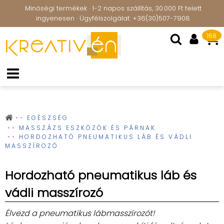
Minőségi termékek · 1-2 napos szállítás, 30.000 Ft felett
ingyenesen · Ügyfélszolgálat: +36(30)507-7908
168
EGÉSZSÉG
MASSZÁZS ESZKÖZÖK ÉS PÁRNAK
HORDOZHATÓ PNEUMATIKUS LÁB ÉS VÁDLI
MASSZÍROZÓ
Hordozható pneumatikus láb és
vádli masszírozó
Élvezd a pneumatikus lábmasszírozót!