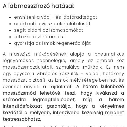
A lábmasszírozó hatásai:
enyhíteni a vádli- és lábfáradtságot
csökkenti a visszerek kialakulását
segít oldani az izomcsomókat
fokozza a véráramlást
gyorsítja az izmok regenerációját
A masszízó működésének alapja a pneumatikus
légnyomásos technológia, amely az emberi kéz
masszázsmozdulatait szimulálva működik. Ez nem
egy egyszerű vibrációs készülék – valódi, hatékony
masszázst biztosít, az izmok mély rétegeiben hat és
azonnal enyhíti a fájdalmat.
A három különböző
masszázsmód lehetővé teszi, hogy kiválaszd a
számodra legmegfelelőbbet, míg a három
intenzitásfokozat garantálja, hogy a kényelmes
kezdőtől a mélyebb, intenzívebb kezelésig mindent
testreszabhatsz.