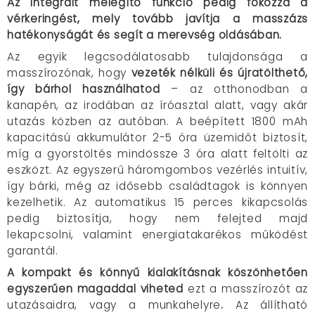
Az integrált melegítő funkció pedig fokozza a
vérkeringést, mely tovább javítja a masszázs
hatékonyságát és segít a merevség oldásában.
Az egyik legcsodálatosabb tulajdonsága a
masszírozónak, hogy
vezeték nélküli és újratölthető,
így bárhol használhatod
– az otthonodban a
kanapén, az irodában az íróasztal alatt, vagy akár
utazás közben az autóban. A beépített 1800 mAh
kapacitású akkumulátor 2-5 óra üzemidőt biztosít,
míg a gyorstöltés mindössze 3 óra alatt feltölti az
eszközt. Az egyszerű háromgombos vezérlés intuitív,
így bárki, még az idősebb családtagok is könnyen
kezelhetik. Az automatikus 15 perces kikapcsolás
pedig biztosítja, hogy nem felejted majd
lekapcsolni, valamint energiatakarékos működést
garantál.
A kompakt és könnyű kialakításnak köszönhetően
egyszerűen magaddal viheted
ezt a masszírozót az
utazásaidra, vagy a munkahelyre
.
Az állítható