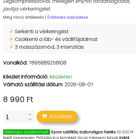
Légkompresszióval, melegen enyhíti fáradtságodat,
javítja vérkeringést
Még nincs értékelés
|
Értékelés beküldése
Serkenti a vérkeringést
Csökkenti a
láb- és vádlifájdalmat
3 masszázsmód, 3 intenzitás
Vonalkód:
7895889258108
Készlet információ
:
készleten
Várható szállítási dátum
: 2026-08-07
8 990 Ft
KOSÁRBA
Várároljon bizalommal!
Gyors szállítás, biztonságos fizetés
30.000 Ft
felett ingyenesen. Próbálja ki a terméket, ha az mégsem tetszik
indok