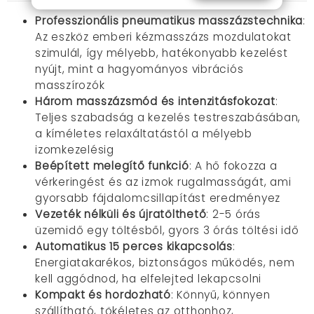
Professzionális pneumatikus masszázstechnika
:
Az eszköz emberi kézmasszázs mozdulatokat
szimulál, így mélyebb, hatékonyabb kezelést
nyújt, mint a hagyományos vibrációs
masszírozók
Három masszázsmód és intenzitásfokozat
:
Teljes szabadság a kezelés testreszabásában,
a kíméletes relaxáltatástól a mélyebb
izomkezelésig
Beépített melegítő funkció
: A hő fokozza a
vérkeringést és az izmok rugalmasságát, ami
gyorsabb fájdalomcsillapítást eredményez
Vezeték nélküli és újratölthető
: 2-5 órás
üzemidő egy töltésből, gyors 3 órás töltési idő
Automatikus 15 perces kikapcsolás
:
Energiatakarékos, biztonságos működés, nem
kell aggódnod, ha elfelejted lekapcsolni
Kompakt és hordozható
: Könnyű, könnyen
szállítható, tökéletes az otthonhoz,