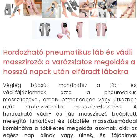
Hordozható pneumatikus láb és vádli
masszírozó: a varázslatos megoldás a
hosszú napok után elfáradt lábakra
Végleg búcsút mondhatsz a láb- és
vádlifájdalomnak ezzel a pneumatikus
masszírozóval, amely otthonodban vagy útközben
nyújt professzionális masszázs-kezelést.
A
hordozható vádli- és láb masszírozó beépített
melegítő funkcióval és többféle masszázsmóddal
kombinálva a tökéletes megoldás azoknak, akik az
egész nap állnak vagy ülnek, és fájdalmas