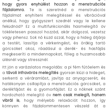
hogy gyors enyhülést hozzon a menstruációs
fájdalomra.
Te is szeretnéd a menstruációs
fájdalmat enyhíteni melegítéssel és vibrációval
anélkül, hogy gyógyszert szednél vagy le kellene
feküdnöd? Ez a multifunkcionális hasmelegítő öv
tökéletesen passzol hozzád, akár dolgozol, vezetsz
vagy pihensz. Sok nő küzd azzal, hogy a hideg átjárja
a testét, lassítja a vérkeringést, és órákig tartó
görcsöket okoz, ráadásul a derék- és hasfájás
megkeseríti a mindennapokat, főleg a huzamosabb
ülésnél vagy stressznél.
Itt jön a varázslatos megoldás: a pi fém fűtőelem és
a
távoli infravörös melegítés
gyorsan kiűzi a hideget,
serkenti a véráramlást, javítja az anyagcserét, és
hatékonyan csillapítja a menstruációs görcsöket, a
derékfájást és a gyomorfájást. Ez a nőknek szánt
hordozható melegítő öv
nem csak melegít, hanem
vibrál is
, hogy mélyebb relaxációt hozzon, így
könnyen és fájdalommentesen vészeld át a