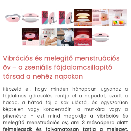
Vibrációs és melegítő menstruációs
öv – a zseniális fájdalomcsillapító
társad a nehéz napokon
Képzeld el, hogy minden hónapban ugyanaz a
fájdalmas görcsölés rontja el a napodat, szorít a
hasad, a hátad fáj a sok üléstől, és egyszerűen
képtelen vagy koncentrálni a munkára vagy a
pihenésre – ezt mind megoldja
a vibrációs és
melegítő menstruációs öv, ami 3 másodperc alatt
felmelegszik és folyamatosan tartja a meleget,