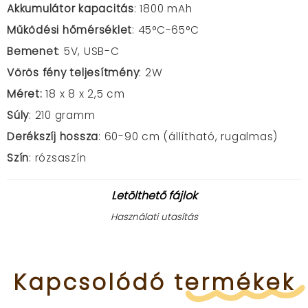
Akkumulátor kapacitás
: 1800 mAh
Működési hőmérséklet
: 45°C-65°C
Bemenet
: 5V, USB-C
Vörös fény teljesítmény
: 2W
Méret:
18 x 8 x 2,5 cm
Súly
: 210 gramm
Derékszíj hossza
: 60-90 cm (állítható, rugalmas)
Szín
: r
ózsaszín
Letölthető fájlok
Használati utasítás
Kapcsolódó
termékek