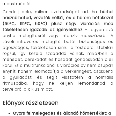
menstruációt.
Gondolj bele, milyen szabadságot ad, ha
bárhol
használhatod, vezeték nélkül, és a három hőfokozat
(50°C, 55°C, 60°C)
plusz négy vibrációs mód
tökéletesen igazodik az igényeidhez
– legyen szó
enyhe melegítésről vagy intenzív masszázsról. A
távoli infravörös melegítő betét biztonságos és
egészséges, tökéletesen simul a testedre, stabilan
rögzül, így kezeid szabaddá válnak, miközben a
méhedet, derekadat és hasadat gondoskodón öleli
körül. Ez a multifunkcionális vibrációs öv nem csupán
enyhít, hanem előmozdítja a vérkeringést, csökkenti
a gyulladást, és segít visszatérni a normális
ritmusodba, hogy ne kelljen lemondanod a
terveidről a ciklus miatt.
Előnyök részletesen
Gyors felmelegedés és állandó hőmérséklet
: a