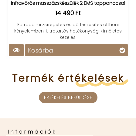
infravörös masszázskészülék 2 EMS tappanccsal
14 490 Ft
Forradalmi zsírégetés és bőrfeszesítés otthoni
kényelemben! Ultratartós hatékonyság, kíméletes
kezelés!
Kosárba
Termék
értékelések
ÉRTÉKELÉS BEKÜLDÉSE
Információk