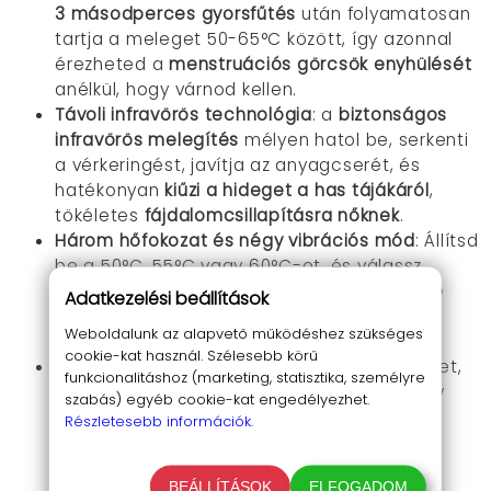
3 másodperces gyorsfűtés
után folyamatosan
tartja a meleget 50-65°C között, így azonnal
érezheted a
menstruációs görcsök enyhülését
anélkül, hogy várnod kellen.
Távoli infravörös technológia
: a
biztonságos
infravörös melegítés
mélyen hatol be, serkenti
a vérkeringést, javítja az anyagcserét, és
hatékonyan
kiűzi a hideget a has tájákáról
,
tökéletes
fájdalomcsillapításra nőknek
.
Három hőfokozat és négy vibrációs mód
: Állítsd
be a 50°C, 55°C vagy 60°C-ot, és válassz
gyengédtől erős vibrációig, hogy
személyre
Adatkezelési beállítások
szabott enyhülést kapj
a has-, derék- vagy
Weboldalunk az alapvető működéshez szükséges
gyomorfájásra, akár ülve dolgozol.
cookie-kat használ. Szélesebb körű
Multifunkcionális melegítés
: Melegíti a méhet,
funkcionalitáshoz (marketing, statisztika, személyre
pocakot, derekat és gyomrot egyszerre, így
szabás) egyéb cookie-kat engedélyezhet.
komplexen gondoskodik rólad
, csökkenti a
Részletesebb információk.
hosszú ülés miatti hátfájást, és védi a
derekadat.
BEÁLLÍTÁSOK
ELFOGADOM