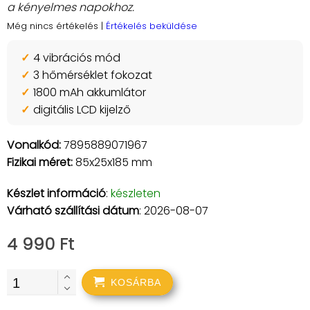
a kényelmes napokhoz.
Még nincs értékelés
|
Értékelés beküldése
4 vibrációs mód
3 hőmérséklet fokozat
1800 mAh akkumlátor
digitális LCD kijelző
Vonalkód:
7895889071967
Fizikai méret:
85x25x185 mm
Készlet információ
:
készleten
Várható szállítási dátum
: 2026-08-07
4 990 Ft
KOSÁRBA