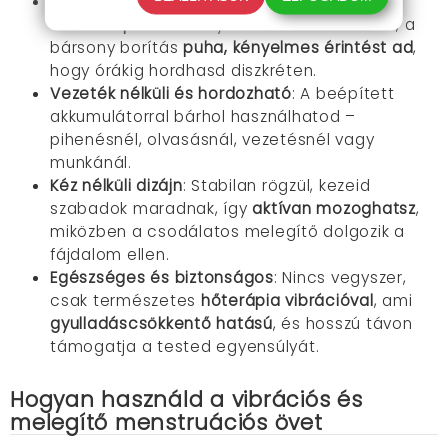
Állítható öv és puha anyag
: Az
rugalmas és
állítható pánt
bármilyen derékra illeszkedik, a
bársony borítás
puha, kényelmes érintést ad
,
hogy órákig hordhasd diszkréten.
Vezeték nélküli és hordozható
: A beépített
akkumulátorral bárhol használhatod –
pihenésnél, olvasásnál, vezetésnél vagy
munkánál.
Kéz nélküli dizájn
: Stabilan rögzül, kezeid
szabadok maradnak, így
aktívan mozoghatsz
,
miközben a csodálatos melegítő dolgozik a
fájdalom ellen.
Egészséges és biztonságos
: Nincs vegyszer,
csak természetes
hőterápia vibrációval
, ami
gyulladáscsökkentő hatású
, és hosszú távon
támogatja a tested egyensúlyát.
Hogyan használd a vibrációs és
melegítő menstruációs övet