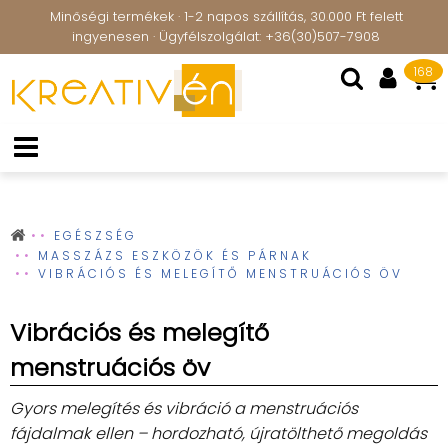
Minőségi termékek · 1-2 napos szállítás, 30.000 Ft felett
ingyenesen · Ügyfélszolgálat: +36(30)507-7908
168
EGÉSZSÉG
MASSZÁZS ESZKÖZÖK ÉS PÁRNAK
VIBRÁCIÓS ÉS MELEGÍTŐ MENSTRUÁCIÓS ÖV
Vibrációs és melegítő
menstruációs öv
Gyors melegítés és vibráció a menstruációs
fájdalmak ellen – hordozható, újratölthető megoldás