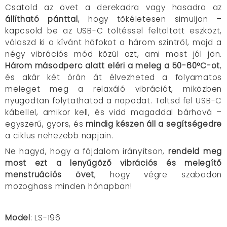
Csatold az övet a derekadra vagy hasadra az
állítható pánttal
, hogy tökéletesen simuljon –
kapcsold be az USB-C töltéssel feltöltött eszközt,
válaszd ki a kívánt hőfokot a három szintről, majd a
négy vibrációs mód közül azt, ami most jól jön.
Három másodperc alatt eléri a meleg a 50-60°C-ot
,
és akár két órán át élvezheted a folyamatos
meleget meg a relaxáló vibrációt, miközben
nyugodtan folytathatod a napodat. Töltsd fel USB-C
kábellel, amikor kell, és vidd magaddal bárhová –
egyszerű, gyors, és
mindig készen áll a segítségedre
a ciklus nehezebb napjain.
Ne hagyd, hogy a fájdalom irányítson,
rendeld meg
most ezt a lenyűgöző vibrációs és melegítő
menstruációs övet
, hogy végre szabadon
mozoghass minden hónapban!
Model
: LS-196