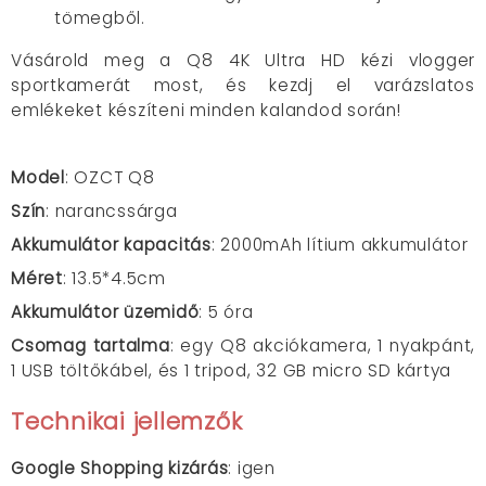
tömegből.
Vásárold meg a Q8 4K Ultra HD kézi vlogger
sportkamerát most, és kezdj el varázslatos
emlékeket készíteni minden kalandod során!
Model
: OZCT Q8
Szín
: narancssárga
Akkumulátor kapacitás
: 2000mAh lítium akkumulátor
Méret
: 13.5*4.5cm
Akkumulátor üzemidő
: 5 óra
Csomag tartalma
: egy Q8 akciókamera, 1 nyakpánt,
1 USB töltőkábel, és 1 tripod, 32 GB micro SD kártya
Technikai jellemzők
Google Shopping kizárás
: igen