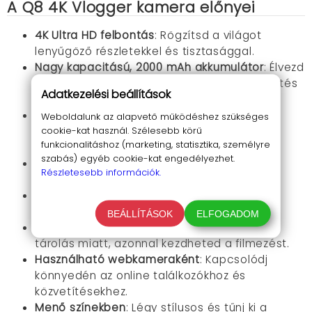
A Q8
4K Vlogger kamera e
lőnyei
4K Ultra HD felbontás
: Rögzítsd a világot
lenyűgöző részletekkel és tisztasággal.
Nagy kapacitású, 2000 mAh akkumulátor
: Élvezd
az akár 5 órányi folyamatos használatot töltés
Adatkezelési beállítások
nélkül.
180 fokban forgatható kamerafej
: Készíts
Weboldalunk az alapvető működéshez szükséges
cookie-kat használ. Szélesebb körű
izgalmas szelfiket és kreatív beállításokat
funkcionalitáshoz (marketing, statisztika, személyre
könnyedén.
szabás) egyéb cookie-kat engedélyezhet.
Jó fogás
: Kialakításának köszönhetően
Részletesebb információk.
stabilitást nyújt minden helyzetben.
Erős vaku
: Megbízható teljesítményt nyújt
gyenge fényviszonyok között is.
BEÁLLÍTÁSOK
ELFOGADOM
32GB SD kártya a csomagban
: Ne aggódj a
tárolás miatt, azonnal kezdheted a filmezést.
Használható webkameraként
: Kapcsolódj
könnyedén az online találkozókhoz és
közvetítésekhez.
Menő színekben
: Légy stílusos és tűnj ki a