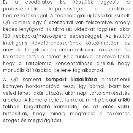
Ez a csodálatos kis készülék egyesíti a
professzionális képminőséget a praktikus
hordozhatósággal. A technológiai újításokkal zsúfolt
Q8 kamera egy 1" szenzorral van felszerelve, amely
képes lenyűgöző 4K Ultra HD videókat rögzíteni akár
120 képkocka/másodperc sebességgel. Az intuitív
intelligens követőrendszerének köszönhetően az
arc- és tárgykövetés automatikusan fókuszban és
keretben tartja a témát. Ez a funkció lehetővé teszi,
hogy a tartalomra koncentrálhass anélkül, hogy
manuális állításokkal kellene foglalkoznod.
A Q8 kamera
kompakt kialakítása
hihetetlenül
könnyen hordozhatóvá teszi, így bárhol, bármikor
veled lehet, akár utazás, akár napi tartalomkészítés
a célod. A kamera fejlett funkciói, mint például
a 180
fokban forgatható kamerafej és az erős vaku
,
biztosítják, hogy mindig megtaláld a tökéletes
szöget és megvilágítást.