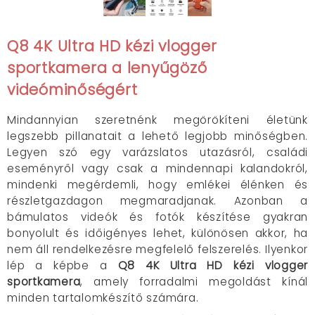
Q8 4K Ultra HD kézi vlogger
sportkamera a lenyűgöző
videóminőségért
Mindannyian szeretnénk megörökíteni életünk
legszebb pillanatait a lehető legjobb minőségben.
Legyen szó egy varázslatos utazásról, családi
eseményről vagy csak a mindennapi kalandokról,
mindenki megérdemli, hogy emlékei élénken és
részletgazdagon megmaradjanak. Azonban a
bámulatos videók és fotók készítése gyakran
bonyolult és időigényes lehet, különösen akkor, ha
nem áll rendelkezésre megfelelő felszerelés. Ilyenkor
lép a képbe a
Q8 4K Ultra HD kézi vlogger
sportkamera
, amely forradalmi megoldást kínál
minden tartalomkészítő számára.