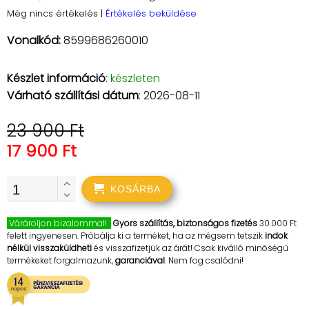
Még nincs értékelés
|
Értékelés beküldése
Vonalkód:
8599686260010
Készlet információ
:
készleten
Várható szállítási dátum
: 2026-08-11
23 900 Ft
17 900 Ft
KOSÁRBA
Várároljon bizalommal!
Gyors szállítás, biztonságos fizetés
30.000 Ft
felett ingyenesen. Próbálja ki a terméket, ha az mégsem tetszik
indok
nélkül visszaküldheti
és visszafizetjük az árát! Csak kiválló minőségű
termékeket forgalmazunk,
garanciával
. Nem fog csalódni!