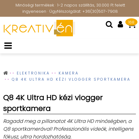
Minőségi termékek · 1-2 napos szállítás, 30.000 Ft felett
ingyenesen · Ügyfélszolgálat: +36(30)507-7908
168
ELEKTRONIKA
KAMERA
Q8 4K ULTRA HD KÉZI VLOGGER SPORTKAMERA
Q8 4K Ultra HD kézi vlogger
sportkamera
Ragadd meg a pillanatot 4K Ultra HD minőségben, a
Q8 sportkamerával! Professzionális videók, intelligens
fókusz, ultra hordozhatóság.