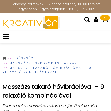
Minőségi termékek · 1-2 napos szállítás, 30.000 Ft felett
ingyenesen · Ügyfélszolgálat: +36(30)507-7908
168
EGÉSZSÉG
MASSZÁZS ESZKÖZÖK ÉS PÁRNAK
MASSZÁZS TAKARÓ HŐVIBRÁCIÓVAL – 9
RELAXÁLÓ KOMBINÁCIÓVAL
Masszázs takaró hővibrációval – 9
relaxáló kombinációval
Fedezd fel a masszázs takaró erejét: 9 relax mód,