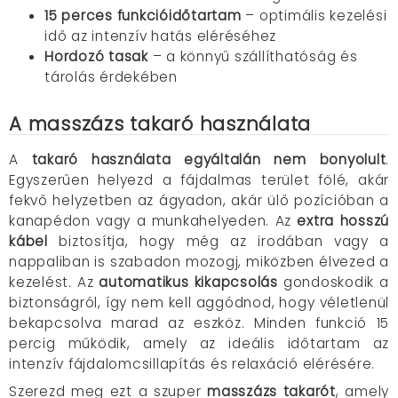
15 perces funkcióidőtartam
– optimális kezelési
idő az intenzív hatás eléréséhez
Hordozó tasak
– a könnyű szállíthatóság és
tárolás érdekében
A masszázs takaró használata
A
takaró használata egyáltalán nem bonyolult
.
Egyszerűen helyezd a fájdalmas terület fölé, akár
fekvő helyzetben az ágyadon, akár ülő pozícióban a
kanapédon vagy a munkahelyeden. Az
extra hosszú
kábel
biztosítja, hogy még az irodában vagy a
nappaliban is szabadon mozogj, miközben élvezed a
kezelést. Az
automatikus kikapcsolás
gondoskodik a
biztonságról, így nem kell aggódnod, hogy véletlenül
bekapcsolva marad az eszköz. Minden funkció 15
percig működik, amely az ideális időtartam az
intenzív fájdalomcsillapítás és relaxáció elérésére.
Szerezd meg ezt a szuper
masszázs takarót
, amely