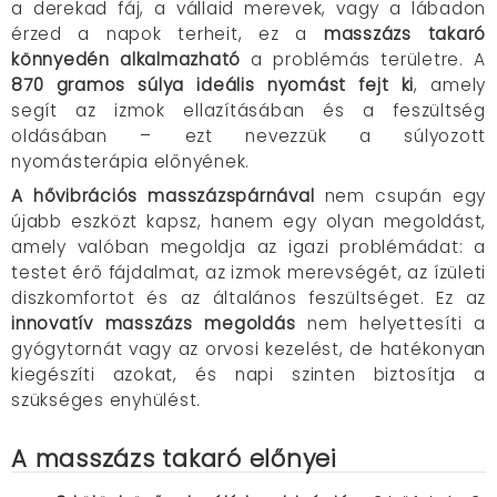
a derekad fáj, a vállaid merevek, vagy a lábadon
érzed a napok terheit, ez a
masszázs takaró
könnyedén alkalmazható
a problémás területre. A
870 gramos súlya ideális nyomást fejt ki
, amely
segít az izmok ellazításában és a feszültség
oldásában – ezt nevezzük a súlyozott
nyomásterápia előnyének.
A hővibrációs masszázspárnával
nem csupán egy
újabb eszközt kapsz, hanem egy olyan megoldást,
amely valóban megoldja az igazi problémádat: a
testet érő fájdalmat, az izmok merevségét, az ízületi
diszkomfortot és az általános feszültséget. Ez az
innovatív masszázs megoldás
nem helyettesíti a
gyógytornát vagy az orvosi kezelést, de hatékonyan
kiegészíti azokat, és napi szinten biztosítja a
szükséges enyhülést.
A masszázs takaró előnyei