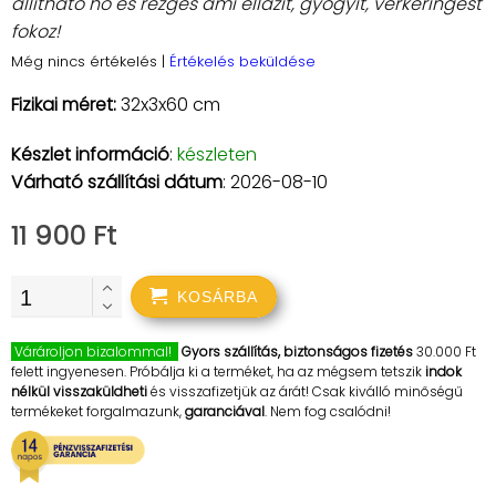
állítható hő és rezgés ami ellazít, gyógyít, vérkeringést
fokoz!
Még nincs értékelés
|
Értékelés beküldése
Fizikai méret:
32x3x60 cm
Készlet információ
:
készleten
Várható szállítási dátum
: 2026-08-10
11 900 Ft
KOSÁRBA
Várároljon bizalommal!
Gyors szállítás, biztonságos fizetés
30.000 Ft
felett ingyenesen. Próbálja ki a terméket, ha az mégsem tetszik
indok
nélkül visszaküldheti
és visszafizetjük az árát! Csak kiválló minőségű
termékeket forgalmazunk,
garanciával
. Nem fog csalódni!