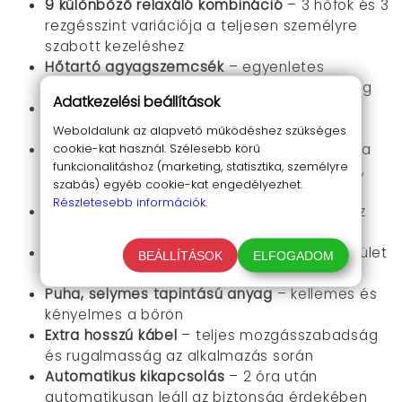
9 különböző relaxáló kombináció
– 3 hőfok és 3
rezgésszint variációja a teljesen személyre
szabott kezeléshez
Hőtartó agyagszemcsék
– egyenletes
hőelosztás és kellemes, kontrollált melegség
Adatkezelési beállítások
Vibráló masszázs funkció
– célzott
izomrelaxáció és fájdalomcsillapítás
Weboldalunk az alapvető működéshez szükséges
cookie-kat használ. Szélesebb körű
Univerzális alkalmazhatóság
– használható a
funkcionalitáshoz (marketing, statisztika, személyre
test bármely pontján, lábak, deréktájék, hát,
szabás) egyéb cookie-kat engedélyezhet.
vállak és nyak kezelésére
Részletesebb információk.
870 gramos súly
– ideális nyomáskezelés az
izmok ellazításához
60 x 32 centiméteres méret
– elegendő felület
BEÁLLÍTÁSOK
ELFOGADOM
az ízületi és izomfájdalmak kezeléséhez
Puha, selymes tapintású anyag
– kellemes és
kényelmes a bőrön
Extra hosszú kábel
– teljes mozgásszabadság
és rugalmasság az alkalmazás során
Automatikus kikapcsolás
– 2 óra után
automatikusan leáll az biztonság érdekében