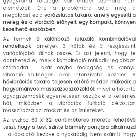
gyógytorna költségei sok ember számára nem
elérhetőek. Erre a problémára adja meg a
megoldást ez a
varázslatos takaró, amely egyesíti a
meleg és a vibráció előnyeit egy kompakt, könnyen
kezelhető eszközben
.
Az termék
9 különböző relaxáló kombinációval
rendelkezik
, amelyek 3 hőfok és 3 rezgésszint
variációjából állnak össze. Ez azt jelenti, hogy te
döntheted el, melyik kombináció működik legjobban
számodra – akár enyhe melegség és könnyű
vibráció szükséges, akár intenzívebb kezelés. A
hővibrációs takaró teljesen eltérő módon működik a
hagyományos masszázseszközöktől
, mivel a hőtartó
agyagszemcsék egyenletesen osztják el a kellemes
hőt, miközben a vibrációs funkció célzottan
masszírozza az izmokat és az ízületeket.
Az eszköz
60 x 32 centiméteres mérete lehetővé
teszi, hogy a test szinte bármely pontjára alkalmazd
– a lábaidtól kezdve a nyakaddig. Nem számít, hogy