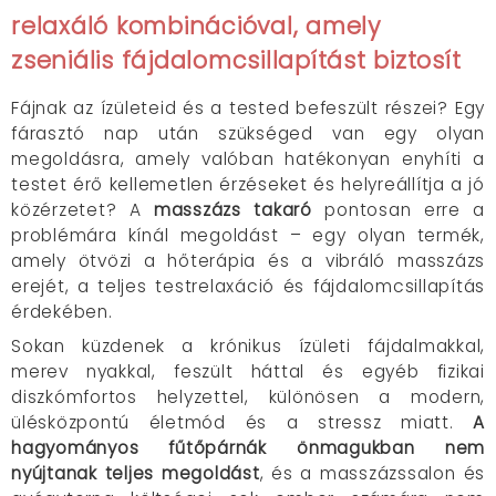
relaxáló kombinációval, amely
zseniális fájdalomcsillapítást biztosít
Fájnak az ízületeid és a tested befeszült részei? Egy
fárasztó nap után szükséged van egy olyan
megoldásra, amely valóban hatékonyan enyhíti a
testet érő kellemetlen érzéseket és helyreállítja a jó
közérzetet? A
masszázs takaró
pontosan erre a
problémára kínál megoldást – egy olyan termék,
amely ötvözi a hőterápia és a vibráló masszázs
erejét, a teljes testrelaxáció és fájdalomcsillapítás
érdekében.
Sokan küzdenek a krónikus ízületi fájdalmakkal,
merev nyakkal, feszült háttal és egyéb fizikai
diszkómfortos helyzettel, különösen a modern,
ülésközpontú életmód és a stressz miatt.
A
hagyományos fűtőpárnák önmagukban nem
nyújtanak teljes megoldást
, és a masszázssalon és