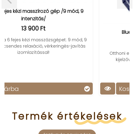
9
Blueidea izomstimuláló készülék
, 9
6 490 Ft
tás
Otthoni elektromos izomstimuláló gép, színes
kijelzővel, több funkcióval, 4 tappancsal.
Kosárba
Termék
értékelések