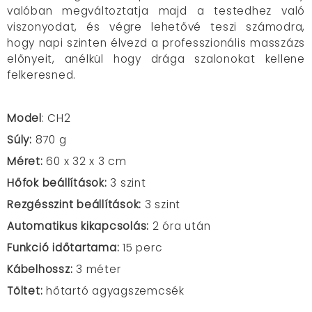
valóban megváltoztatja majd a testedhez való
viszonyodat, és végre lehetővé teszi számodra,
hogy napi szinten élvezd a professzionális masszázs
előnyeit, anélkül hogy drága szalonokat kellene
felkeresned.
Model
: CH2
Súly:
870 g
Méret:
60 x 32 x 3 cm
Hőfok beállítások:
3 szint
Rezgésszint beállítások:
3 szint
Automatikus kikapcsolás:
2 óra után
Funkció időtartama:
15 perc
Kábelhossz:
3 méter
Töltet:
hőtartó agyagszemcsék